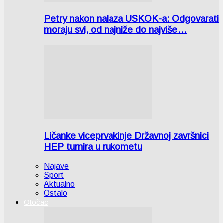
Petry nakon nalaza USKOK-a: Odgovarati
moraju svi, od najniže do najviše…
Ličanke viceprvakinje Državnoj završnici
HEP turnira u rukometu
Najave
Sport
Aktualno
Ostalo
Otočac