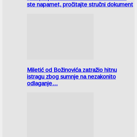
ste napamet, pročitajte stručni dokument
Miletić od Božinovića zatražio hitnu
istragu zbog sumnje na nezakonito
odlaganje…