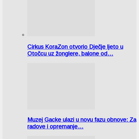
Cirkus KoraZon otvorio Dječje ljeto u
Otočcu uz žonglere, balone od…
Muzej Gacke ulazi u novu fazu obnove: Za
radove i opremanje…