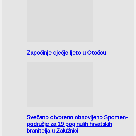
Započinje dječje ljeto u Otočcu
Svečano otvoreno obnovljeno Spomen-
područje za 19 poginulih hrvatskih
branitelja u Zalužnici