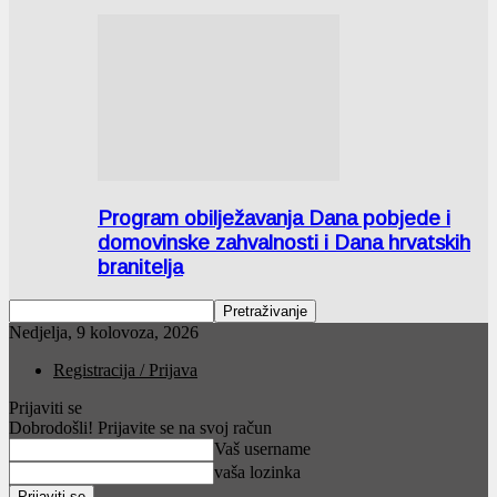
Program obilježavanja Dana pobjede i
domovinske zahvalnosti i Dana hrvatskih
branitelja
Nedjelja, 9 kolovoza, 2026
Registracija / Prijava
Prijaviti se
Dobrodošli! Prijavite se na svoj račun
Vaš username
vaša lozinka