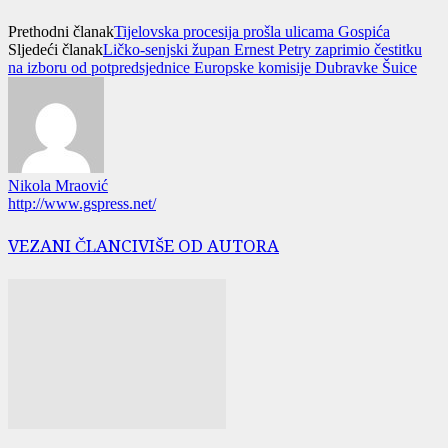
Prethodni članak
Tijelovska procesija prošla ulicama Gospića
Sljedeći članak
Ličko-senjski župan Ernest Petry zaprimio čestitku
na izboru od potpredsjednice Europske komisije Dubravke Šuice
Nikola Mraović
http://www.gspress.net/
VEZANI ČLANCI
VIŠE OD AUTORA