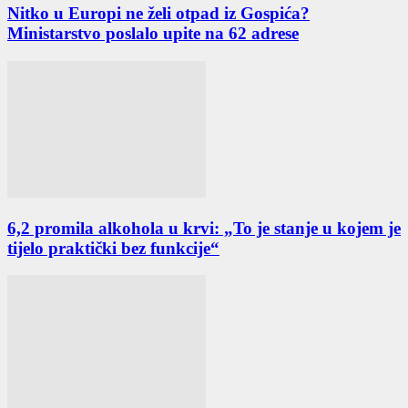
Nitko u Europi ne želi otpad iz Gospića?
Ministarstvo poslalo upite na 62 adrese
6,2 promila alkohola u krvi: „To je stanje u kojem je
tijelo praktički bez funkcije“