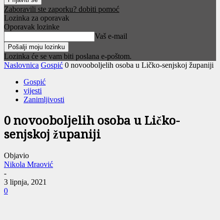
Zaboravili ste zaporku? dobiti pomoć
Lozinka za oporavak
Oporavak lozinke
Vaš e-mail
Lozinka će se vam biti poslana e-poštom.
Naslovnica
Gospić
0 novooboljelih osoba u Ličko-senjskoj županiji
Gospić
vijesti
Zanimljivosti
0 novooboljelih osoba u Ličko-
senjskoj županiji
Objavio
Nikola Mraović
-
3 lipnja, 2021
0