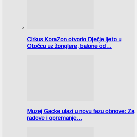
Cirkus KoraZon otvorio Dječje ljeto u
Otočcu uz žonglere, balone od…
Muzej Gacke ulazi u novu fazu obnove: Za
radove i opremanje…