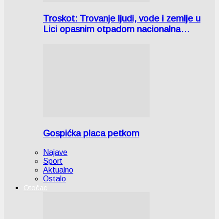
Troskot: Trovanje ljudi, vode i zemlje u
Lici opasnim otpadom nacionalna…
Gospićka placa petkom
Najave
Sport
Aktualno
Ostalo
Otočac