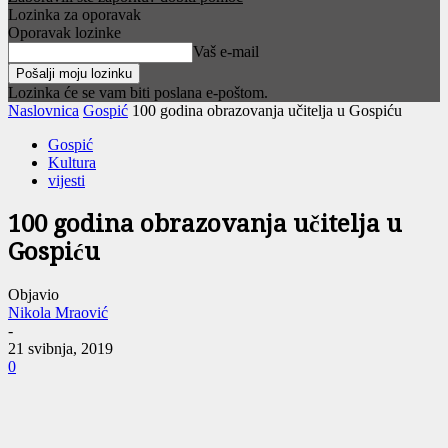
Lozinka za oporavak
Oporavak lozinke
Vaš e-mail
Lozinka će se vam biti poslana e-poštom.
Naslovnica
Gospić
100 godina obrazovanja učitelja u Gospiću
Gospić
Kultura
vijesti
100 godina obrazovanja učitelja u
Gospiću
Objavio
Nikola Mraović
-
21 svibnja, 2019
0