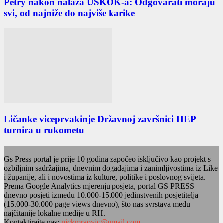
Petry nakon nalaza USKOK-a: Odgovarati moraju
svi, od najniže do najviše karike
Ličanke viceprvakinje Državnoj završnici HEP
turnira u rukometu
Gs Press portal je prije 10 godina započeo isključivo kao projekt s
ozbiljnim sadržajima, dnevnim događajima i zanimljivostima iz Like
i županije, ali i novostima iz kulture, politike i poslovnog svijeta.
Prema Google Analytics mjerenju posjeta, portal GS PRESS
dnevno posjeti između 10.000-15.000 jedinstvenih posjetitelja
(15.000-30.000 page views dnevno), što nas svrstava među
najčitanije lokalne medije u RH.
Kontaktirajte nas:
nickmraovic@gmail.com