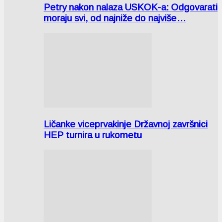
Petry nakon nalaza USKOK-a: Odgovarati
moraju svi, od najniže do najviše…
Ličanke viceprvakinje Državnoj završnici
HEP turnira u rukometu