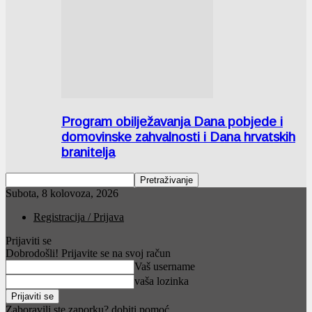
Program obilježavanja Dana pobjede i
domovinske zahvalnosti i Dana hrvatskih
branitelja
Subota, 8 kolovoza, 2026
Registracija / Prijava
Prijaviti se
Dobrodošli! Prijavite se na svoj račun
Vaš username
vaša lozinka
Zaboravili ste zaporku? dobiti pomoć