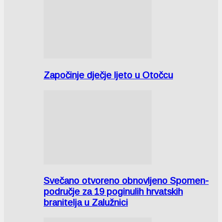
Započinje dječje ljeto u Otočcu
Svečano otvoreno obnovljeno Spomen-
područje za 19 poginulih hrvatskih
branitelja u Zalužnici