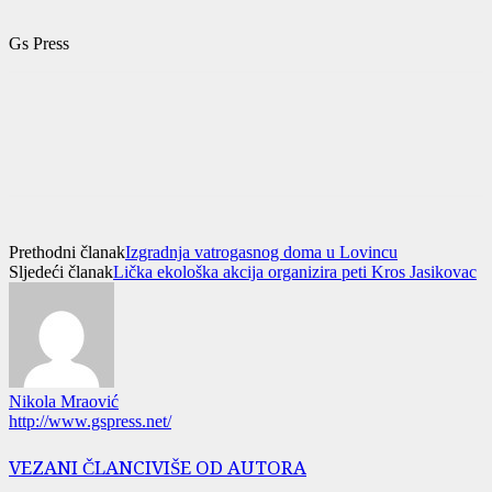
Gs Press
Prethodni članak
Izgradnja vatrogasnog doma u Lovincu
Sljedeći članak
Lička ekološka akcija organizira peti Kros Jasikovac
Nikola Mraović
http://www.gspress.net/
VEZANI ČLANCI
VIŠE OD AUTORA