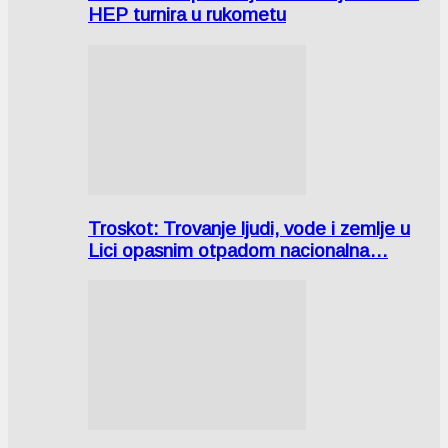
HEP turnira u rukometu
Troskot: Trovanje ljudi, vode i zemlje u
Lici opasnim otpadom nacionalna…