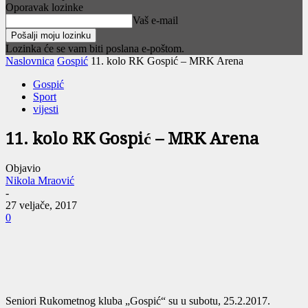
Oporavak lozinke
Vaš e-mail
Lozinka će se vam biti poslana e-poštom.
Naslovnica
Gospić
11. kolo RK Gospić – MRK Arena
Gospić
Sport
vijesti
11. kolo RK Gospić – MRK Arena
Objavio
Nikola Mraović
-
27 veljače, 2017
0
Seniori Rukometnog kluba „Gospić“ su u subotu, 25.2.2017.