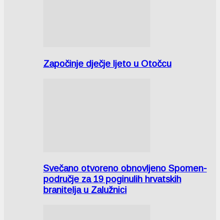
Započinje dječje ljeto u Otočcu
Svečano otvoreno obnovljeno Spomen-
područje za 19 poginulih hrvatskih
branitelja u Zalužnici