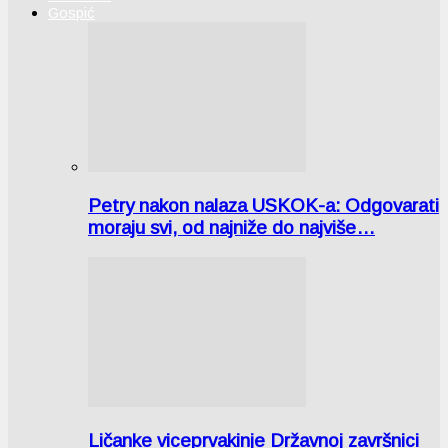
Gospić
Petry nakon nalaza USKOK-a: Odgovarati
moraju svi, od najniže do najviše…
Ličanke viceprvakinje Državnoj završnici