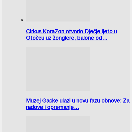
Cirkus KoraZon otvorio Dječje ljeto u
Otočcu uz žonglere, balone od…
Muzej Gacke ulazi u novu fazu obnove: Za
radove i opremanje…