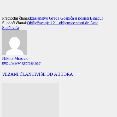
Prethodni članak
Izaslanstvo Grada Gospića u posjeti Bihaću!
Sljedeći članak
Obilježavanje 121. obljetnice smrti dr. Ante
Starčevića
Nikola Mraović
http://www.gspress.net/
VEZANI ČLANCI
VIŠE OD AUTORA