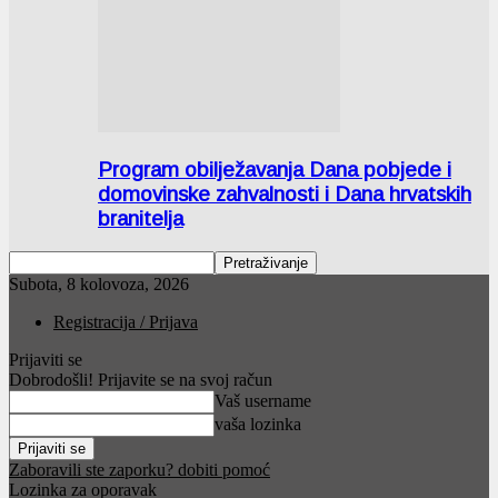
Program obilježavanja Dana pobjede i
domovinske zahvalnosti i Dana hrvatskih
branitelja
Subota, 8 kolovoza, 2026
Registracija / Prijava
Prijaviti se
Dobrodošli! Prijavite se na svoj račun
Vaš username
vaša lozinka
Zaboravili ste zaporku? dobiti pomoć
Lozinka za oporavak