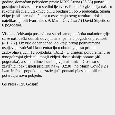
godine, domaćom pobjedom protiv MRK Arena (35:33) potvrdili
gostujuću i učvrstili se u sredini ljestvice. Pred 250 gledatelja naši su
rukometaši cijelu utakmicu bili u prednosti i po 5 pogodaka. Snaga
ekipe je bila presudni faktor u ostvarenju ovog rezultata, dok su
najefikasniji bili Ivan Jelić s 9, Marin Čović sa 7 i David Stipetić sa
6 pogodaka.
Visoka očekivanja postavljena su od samog početka utakmice gdje
su se naši dečki odmah odvojili na 3, pa na 5 pogodaka prednosti
(4:1, 7:2). Uz vrlo dobar napad, do kraja prvog poluvremena
uspijevaju zadržati i koncentraciju u obrani gdje su primili
zadovoljavajućih 12 pogodaka (16:12). U drugom poluvremenu su
mnogobrojni gledatelji mogli vidjeti dosta slabije obrane (40
pogodaka), a samim time i zanimljiviju utakmicu. Gosti su se u
završnici ipak uspjeli približiti na -2 (32:30), no Marin Čović s 2 i
Ivan Jelić s 1 pogotkom „izazivaju“ spontani pljesak publike i
potvrđuju novu pobjedu.
Gs Press / RK Gospić