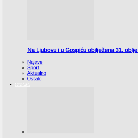
Na Ljubovu i u Gospiću obilježena 31. oblj
Najave
Sport
Aktualno
Ostalo
Otočac