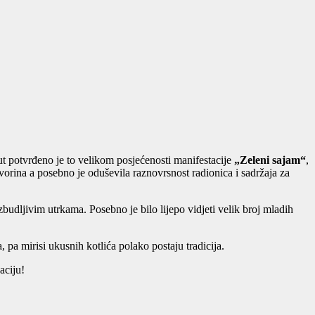
 put potvrđeno je to velikom posjećenosti manifestacije
„Zeleni sajam“
,
tvorina a posebno je oduševila raznovrsnost radionica i sadržaja za
zbudljivim utrkama. Posebno je bilo lijepo vidjeti velik broj mladih
, pa mirisi ukusnih kotlića polako postaju tradicija.
aciju!