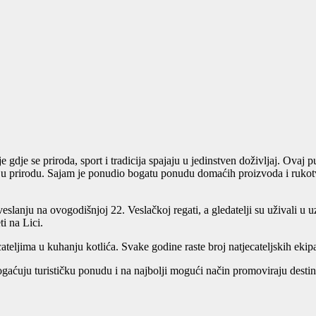
e gdje se priroda, sport i tradicija spajaju u jedinstven doživljaj. Ovaj
enike u prirodu. Sajam je ponudio bogatu ponudu domaćih proizvoda i ruko
slanju na ovogodišnjoj 22. Veslačkoj regati, a gledatelji su uživali u u
ti na Lici.
ateljima u kuhanju kotlića. Svake godine raste broj natjecateljskih ekipa
aćuju turističku ponudu i na najbolji mogući način promoviraju destin