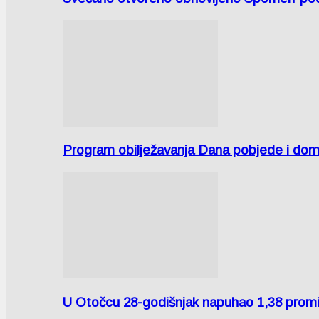
Program obilježavanja Dana pobjede i domov
U Otočcu 28-godišnjak napuhao 1,38 promi