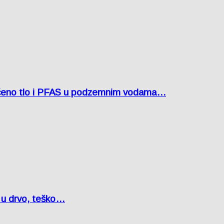
ćeno tlo i PFAS u podzemnim vodama…
o u drvo, teško…