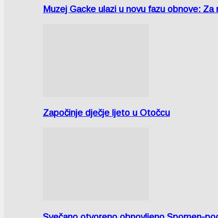
Muzej Gacke ulazi u novu fazu obnove: Za
Započinje dječje ljeto u Otočcu
Svečano otvoreno obnovljeno Spomen-područ