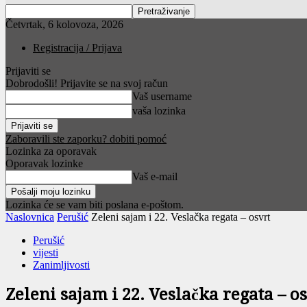
Četvrtak, 6 kolovoza, 2026
Registracija / Prijava
Prijaviti se
Dobrodošli! Prijavite se na svoj račun
Vaš username
vaša lozinka
Zaboravili ste zaporku? dobiti pomoć
Lozinka za oporavak
Oporavak lozinke
Vaš e-mail
Lozinka će se vam biti poslana e-poštom.
Naslovnica
Perušić
Zeleni sajam i 22. Veslačka regata – osvrt
Perušić
vijesti
Zanimljivosti
Zeleni sajam i 22. Veslačka regata – o