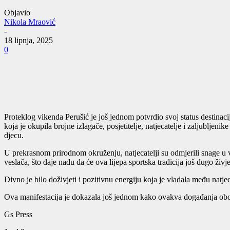
Objavio
Nikola Mraović
-
18 lipnja, 2025
0
Proteklog vikenda Perušić je još jednom potvrdio svoj status destinacij
koja je okupila brojne izlagače, posjetitelje, natjecatelje i zaljublj
djecu.
U prekrasnom prirodnom okruženju, natjecatelji su odmjerili snage u ve
veslača, što daje nadu da će ova lijepa sportska tradicija još dugo živje
Divno je bilo doživjeti i pozitivnu energiju koja je vladala među natjec
Ova manifestacija je dokazala još jednom kako ovakva događanja obog
Gs Press