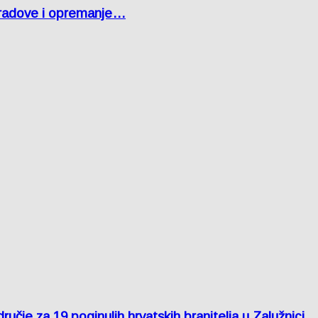
 radove i opremanje…
je za 19 poginulih hrvatskih branitelja u Zalužnici