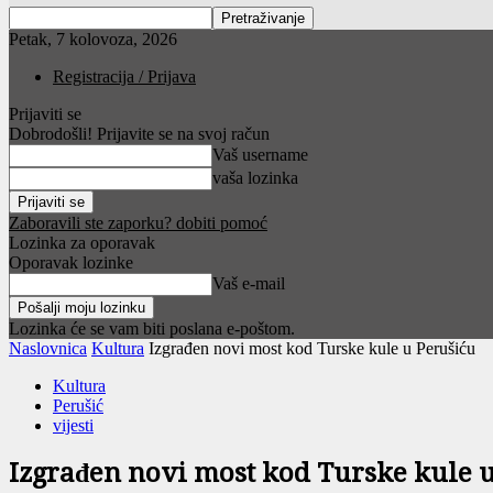
Petak, 7 kolovoza, 2026
Registracija / Prijava
Prijaviti se
Dobrodošli! Prijavite se na svoj račun
Vaš username
vaša lozinka
Zaboravili ste zaporku? dobiti pomoć
Lozinka za oporavak
Oporavak lozinke
Vaš e-mail
Lozinka će se vam biti poslana e-poštom.
Naslovnica
Kultura
Izgrađen novi most kod Turske kule u Perušiću
Kultura
Perušić
vijesti
Izgrađen novi most kod Turske kule u