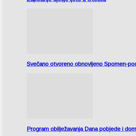
Svečano otvoreno obnovljeno Spomen-područ
Program obilježavanja Dana pobjede i domov