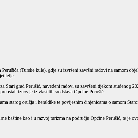
Perušića (Turske kule), gdje su izvršeni završni radovi na samom objekt
titelje.
 za Stari grad Perušić, navedeni radovi su završeni tijekom studenog 2
preostali iznos je iz vlastitih sredstava Općine Perušić.
ama starog oružja i heraldike te povijesnim činjenicama o samom Staro
turne baštine kao i u razvoj turizma na području Općine Perušić, te je 