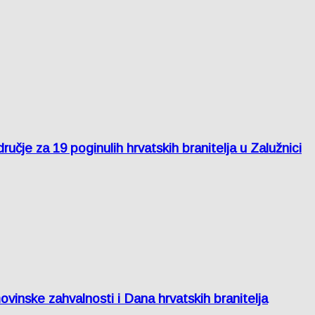
je za 19 poginulih hrvatskih branitelja u Zalužnici
inske zahvalnosti i Dana hrvatskih branitelja