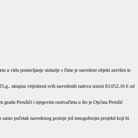
u u vidu postavljanje stolarije s čime je navedeni objekt završen te
025.g., ukupna vrijednost svih navedenih radova iznosi 83.652,16 € od
m gradu Perušići i njegovim osnivačima u što je Općina Perušić
ovo samo početak navedenog postoje još mnogobrojni projekti koji bi