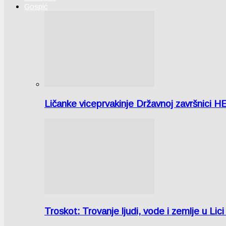
Gospić
Ličanke viceprvakinje Državnoj završnici H
Troskot: Trovanje ljudi, vode i zemlje u 