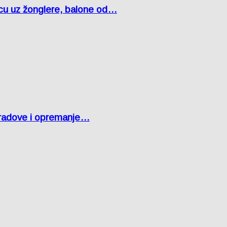
čcu uz žonglere, balone od…
 radove i opremanje…