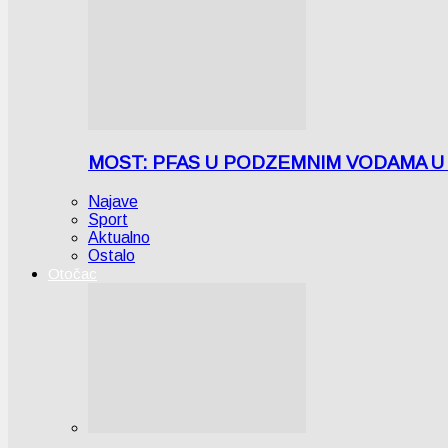
MOST: PFAS U PODZEMNIM VODAMA U LICI
Najave
Sport
Aktualno
Ostalo
Otočac