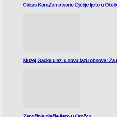
Cirkus KoraZon otvorio Dječje ljeto u Oto
Muzej Gacke ulazi u novu fazu obnove: Za
Započinje dječje ljeto u Otočcu