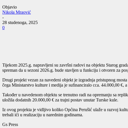
Objavio
Nikola Mraović
-
28 studenoga, 2025
0
Tijekom 2025.g. napravljeni su završni radovi na objektu Starog grada 
spreman da u sezoni 2026.g. bude stavljen u funkciju i otvoren za posje
Drugi projekt vezan za navedeni objekt je izgradnja pristupnog mosta
čega Ministarstvo kulture i medija je sufinanciralo cca. 44.000,00 €, a 
Također u navedenom objektu se trenutno radi na opremanju sa replik
uložila dodatnih 20.000,00 € za trajni postav unutar Turske kule.
Iz ovog projekta je vidljivo koliko Općina Perušić ulaže u razvoj kul
trebali ići u realizaciju u narednim godinama.
Gs Press