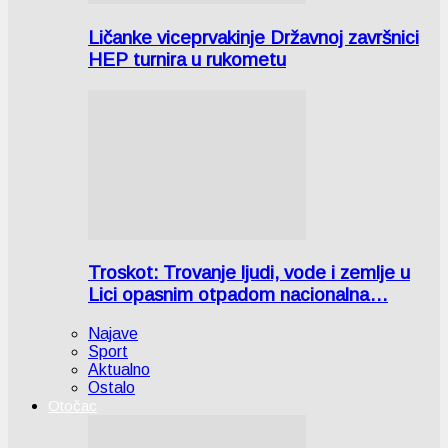
Ličanke viceprvakinje Državnoj završnici
HEP turnira u rukometu
Troskot: Trovanje ljudi, vode i zemlje u
Lici opasnim otpadom nacionalna…
Najave
Sport
Aktualno
Ostalo
Otočac