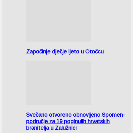
Započinje dječje ljeto u Otočcu
Svečano otvoreno obnovljeno Spomen-
područje za 19 poginulih hrvatskih
branitelja u Zalužnici