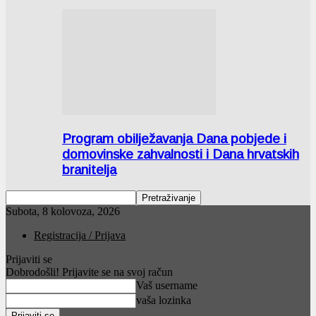
Program obilježavanja Dana pobjede i
domovinske zahvalnosti i Dana hrvatskih
branitelja
Subota, 8 kolovoza, 2026
Registracija / Prijava
Prijaviti se
Dobrodošli! Prijavite se na svoj račun
Vaš username
vaša lozinka