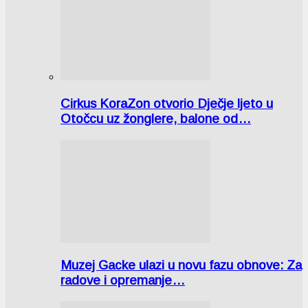
Cirkus KoraZon otvorio Dječje ljeto u
Otočcu uz žonglere, balone od…
Muzej Gacke ulazi u novu fazu obnove: Za
radove i opremanje…