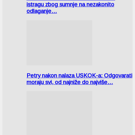
istragu zbog sumnje na nezakonito
odlaganje…
Petry nakon nalaza USKOK-a: Odgovarati
moraju svi, od najniže do najviše…