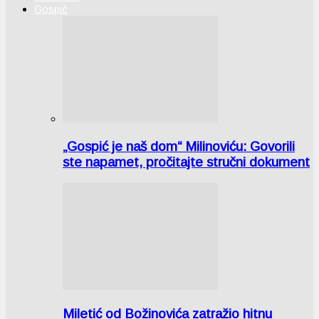
Gospić
„Gospić je naš dom“ Milinoviću: Govorili
ste napamet, pročitajte stručni dokument
Miletić od Božinovića zatražio hitnu