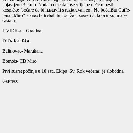
najavljeno 3. kolo. Nadajmo se da loše vrijeme neće omesti
gospićke boćare da bi nastavili s razigravanjem. Na boćalištu Caffe-
bara „Miro“ danas bi trebali biti održani susreti 3. kola u kojima se
sastaju:
HVIDR-a – Gradina
DID- Kaniška
Balinovac- Marakana
Bombis- CB Miro
Prvi susret počinje u 18 sati. Ekipa Sv. Rok večeras je slobodna.
GsPress