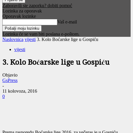
Zaboravili ste zaporku? dobiti pomoć
Lozinka za oporavak
Oporavak lozinke
Vaš e-mail
Lozinka će se vam biti poslana e-poštom.
Naslovnica
vijesti
3. Kolo Boćarske lige u Gospiću
vijesti
3. Kolo Boćarske lige u Gospiću
Objavio
GsPress
-
11 kolovoza, 2016
0
Prema rasporedu Boćarske lige 2016. za večeras je u Gospiću