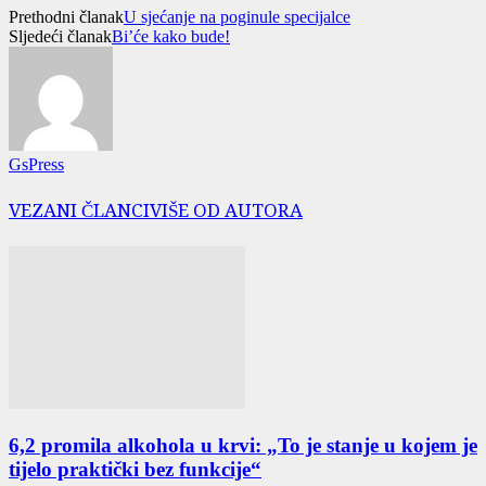
Prethodni članak
U sjećanje na poginule specijalce
Sljedeći članak
Bi’će kako bude!
GsPress
VEZANI ČLANCI
VIŠE OD AUTORA
6,2 promila alkohola u krvi: „To je stanje u kojem je
tijelo praktički bez funkcije“