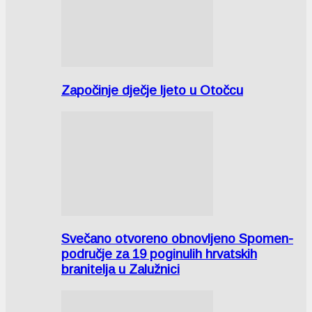
Započinje dječje ljeto u Otočcu
Svečano otvoreno obnovljeno Spomen-
područje za 19 poginulih hrvatskih
branitelja u Zalužnici