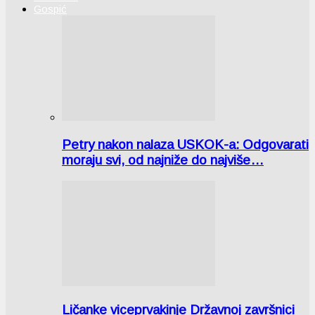
Gospić
Petry nakon nalaza USKOK-a: Odgovarati
moraju svi, od najniže do najviše…
Ličanke viceprvakinje Državnoj završnici