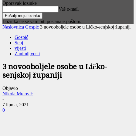
Oporavak lozinke
Vaš e-mail
Lozinka će se vam biti poslana e-poštom.
Naslovnica
Gospić
3 novooboljele osobe u Ličko-senjskoj županiji
Gospić
Senj
vijesti
Zanimljivosti
3 novooboljele osobe u Ličko-
senjskoj županiji
Objavio
Nikola Mraović
-
7 lipnja, 2021
0