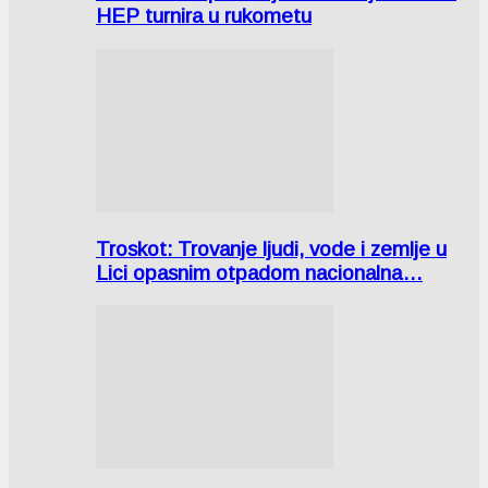
HEP turnira u rukometu
Troskot: Trovanje ljudi, vode i zemlje u
Lici opasnim otpadom nacionalna…