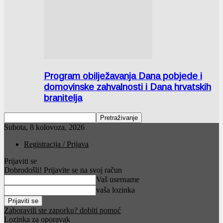
Program obilježavanja Dana pobjede i
domovinske zahvalnosti i Dana hrvatskih
branitelja
Subota, 8 kolovoza, 2026
Registracija / Prijava
Prijaviti se
Dobrodošli! Prijavite se na svoj račun
Vaš username
vaša lozinka
Zaboravili ste zaporku? dobiti pomoć
Lozinka za oporavak