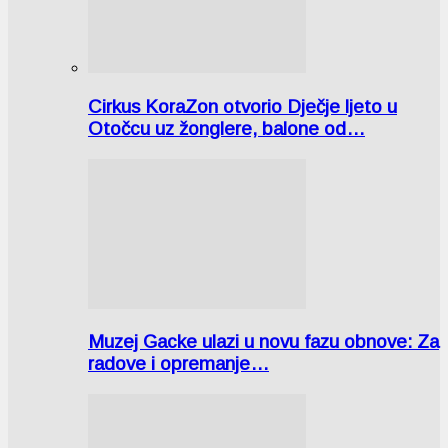
Cirkus KoraZon otvorio Dječje ljeto u
Otočcu uz žonglere, balone od…
Muzej Gacke ulazi u novu fazu obnove: Za
radove i opremanje…