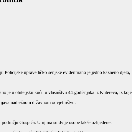
promila
u Policijske uprave ličko-senjske evidentirano je jedno kazneno djelo, 
lio je u obiteljsku kuću u vlasništvu 44-godišnjaka iz Kutereva, iz koje
 prijava nadležnom državnom odvjetništvu.
 području Gospića. U njima su dvije osobe lakše ozlijeđene.