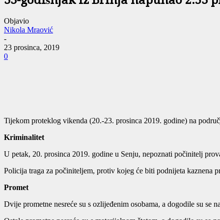
33-godišnjak iz Brinja napuhao 2.53 
Objavio
Nikola Mraović
-
23 prosinca, 2019
0
Tijekom proteklog vikenda (20.-23. prosinca 2019. godine) na područj
Kriminalitet
U petak, 20. prosinca 2019. godine u Senju, nepoznati počinitelj prova
Policija traga za počiniteljem, protiv kojeg će biti podnijeta kaznena
Promet
Dvije prometne nesreće su s ozlijeđenim osobama, a dogodile su se na