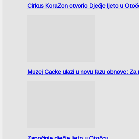
Cirkus KoraZon otvorio Dječje ljeto u Oto
Muzej Gacke ulazi u novu fazu obnove: Za
Započinje dječje ljeto u Otočcu