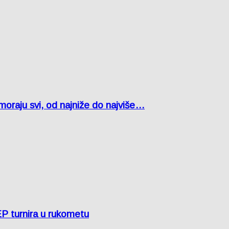
oraju svi, od najniže do najviše…
EP turnira u rukometu