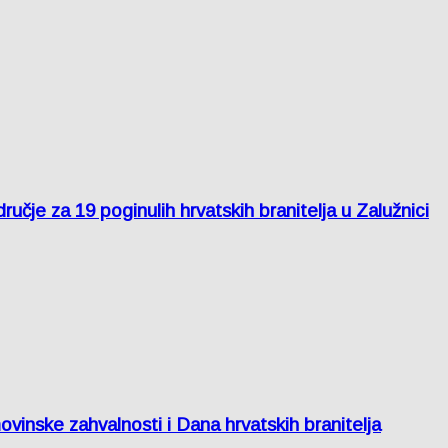
je za 19 poginulih hrvatskih branitelja u Zalužnici
inske zahvalnosti i Dana hrvatskih branitelja