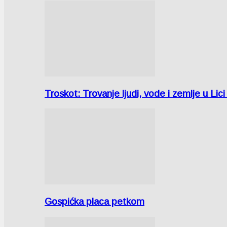
Troskot: Trovanje ljudi, vode i zemlje u 
Gospićka placa petkom