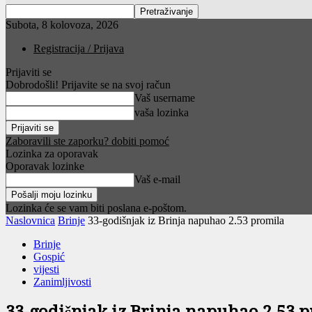
Subota, 8 kolovoza, 2026
Registracija / Prijava
Prijaviti se
Dobrodošli! Prijavite se na svoj račun
Vaš username
vaša lozinka
Zaboravili ste zaporku? dobiti pomoć
Lozinka za oporavak
Oporavak lozinke
Vaš e-mail
Lozinka će se vam biti poslana e-poštom.
Naslovnica
Brinje
33-godišnjak iz Brinja napuhao 2.53 promila
Brinje
Gospić
vijesti
Zanimljivosti