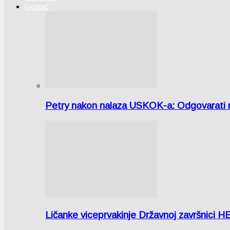
Gospić
Petry nakon nalaza USKOK-a: Odgovarati m
Ličanke viceprvakinje Državnoj završnici H