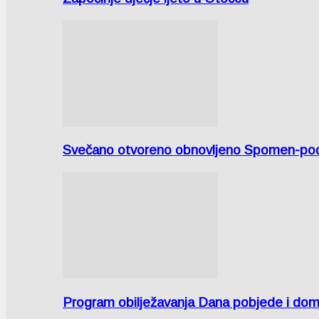
Svečano otvoreno obnovljeno Spomen-područ
Program obilježavanja Dana pobjede i domov