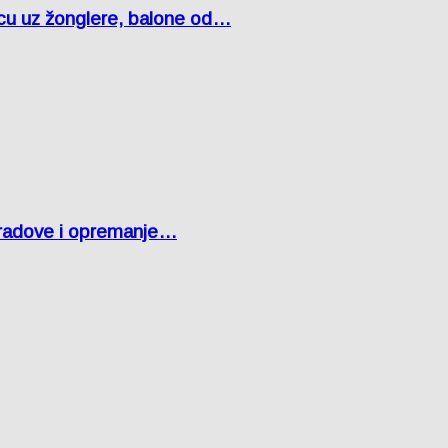
čcu uz žonglere, balone od…
 radove i opremanje…