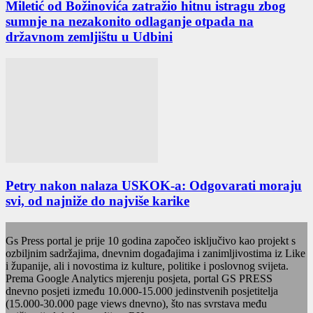
Miletić od Božinovića zatražio hitnu istragu zbog
sumnje na nezakonito odlaganje otpada na
državnom zemljištu u Udbini
Petry nakon nalaza USKOK-a: Odgovarati moraju
svi, od najniže do najviše karike
Gs Press portal je prije 10 godina započeo isključivo kao projekt s
ozbiljnim sadržajima, dnevnim događajima i zanimljivostima iz Like
i županije, ali i novostima iz kulture, politike i poslovnog svijeta.
Prema Google Analytics mjerenju posjeta, portal GS PRESS
dnevno posjeti između 10.000-15.000 jedinstvenih posjetitelja
(15.000-30.000 page views dnevno), što nas svrstava među