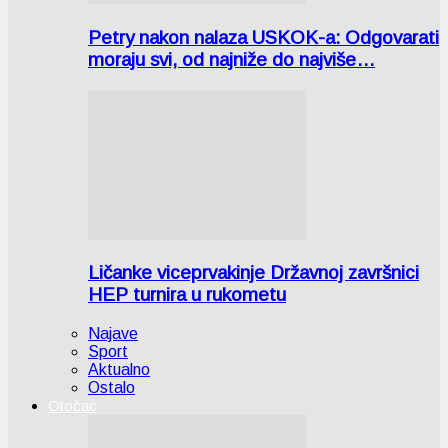
Petry nakon nalaza USKOK-a: Odgovarati
moraju svi, od najniže do najviše…
Ličanke viceprvakinje Državnoj završnici
HEP turnira u rukometu
Najave
Sport
Aktualno
Ostalo
Otočac