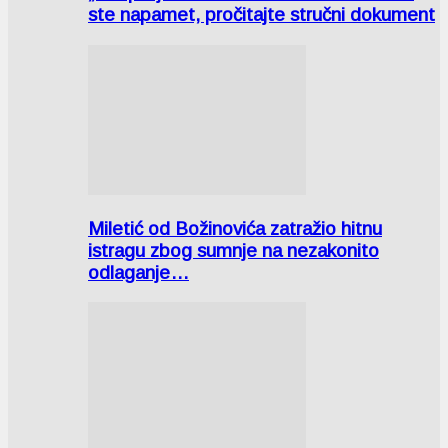
ste napamet, pročitajte stručni dokument
Miletić od Božinovića zatražio hitnu
istragu zbog sumnje na nezakonito
odlaganje…