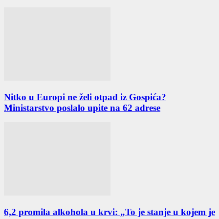
Nitko u Europi ne želi otpad iz Gospića?
Ministarstvo poslalo upite na 62 adrese
6,2 promila alkohola u krvi: „To je stanje u kojem je