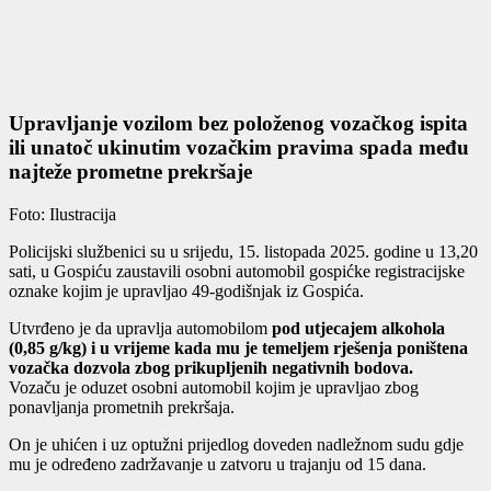
Upravljanje vozilom bez položenog vozačkog ispita
ili unatoč ukinutim vozačkim pravima spada među
najteže prometne prekršaje
Foto: Ilustracija
Policijski službenici su u srijedu, 15. listopada 2025. godine u 13,20
sati, u Gospiću zaustavili osobni automobil gospićke registracijske
oznake kojim je upravljao 49-godišnjak iz Gospića.
Utvrđeno je da upravlja automobilom
pod utjecajem alkohola
(0,85 g/kg) i u vrijeme kada mu je temeljem rješenja poništena
vozačka dozvola zbog prikupljenih negativnih bodova.
Vozaču je oduzet osobni automobil kojim je upravljao zbog
ponavljanja prometnih prekršaja.
On je uhićen i uz optužni prijedlog doveden nadležnom sudu gdje
mu je određeno zadržavanje u zatvoru u trajanju od 15 dana.