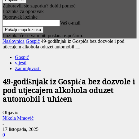
Zaboravili ste zaporku? dobiti pomoć
Lozinka za oporavak
Oporavak lozinke
Vaš e-mail
Lozinka će se vam biti poslana e-poštom.
Naslovnica
Gospić
49-godišnjak iz Gospića bez dozvole i pod
utjecajem alkohola oduzet automobil i...
Gospić
vijesti
Zanimljivosti
49-godišnjak iz Gospića bez dozvole i
pod utjecajem alkohola oduzet
automobil i uhićen
Objavio
Nikola Mraović
-
17 listopada, 2025
0