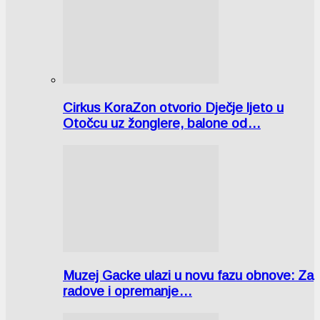
Cirkus KoraZon otvorio Dječje ljeto u
Otočcu uz žonglere, balone od…
Muzej Gacke ulazi u novu fazu obnove: Za
radove i opremanje…