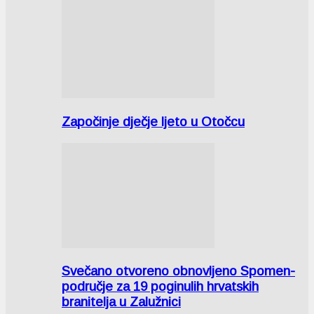
Započinje dječje ljeto u Otočcu
Svečano otvoreno obnovljeno Spomen-
područje za 19 poginulih hrvatskih
branitelja u Zalužnici