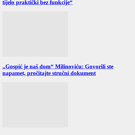
tijelo praktički bez funkcije“
„Gospić je naš dom“ Milinoviću: Govorili ste
napamet, pročitajte stručni dokument