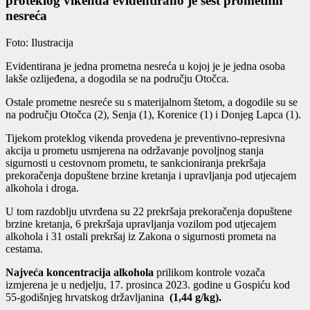
proteklog vikenda evidentirano je šest prometnih
nesreća
Foto: Ilustracija
Evidentirana je jedna prometna nesreća u kojoj je je jedna osoba
lakše ozlijeđena, a dogodila se na području Otočca.
Ostale prometne nesreće su s materijalnom štetom, a dogodile su se
na području Otočca (2), Senja (1), Korenice (1) i Donjeg Lapca (1).
Tijekom proteklog vikenda provedena je preventivno-represivna
akcija u prometu usmjerena na održavanje povoljnog stanja
sigurnosti u cestovnom prometu, te sankcioniranja prekršaja
prekoračenja dopuštene brzine kretanja i upravljanja pod utjecajem
alkohola i droga.
U tom razdoblju utvrđena su 22 prekršaja prekoračenja dopuštene
brzine kretanja, 6 prekršaja upravljanja vozilom pod utjecajem
alkohola i 31 ostali prekršaj iz Zakona o sigurnosti prometa na
cestama.
Najveća koncentracija alkohola
prilikom kontrole vozača
izmjerena je u nedjelju, 17. prosinca 2023. godine u Gospiću kod
55-godišnjeg hrvatskog državljanina
(1,44 g/kg).