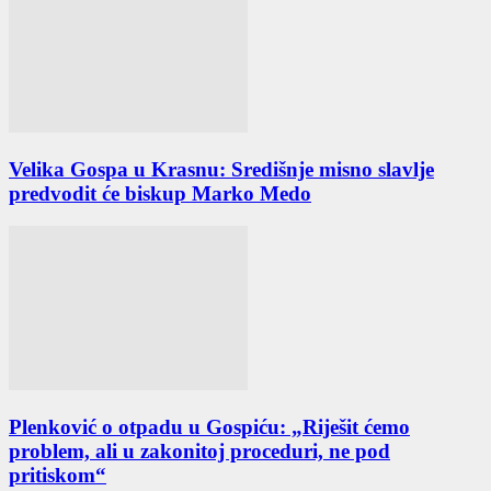
Velika Gospa u Krasnu: Središnje misno slavlje
predvodit će biskup Marko Medo
Plenković o otpadu u Gospiću: „Riješit ćemo
problem, ali u zakonitoj proceduri, ne pod
pritiskom“