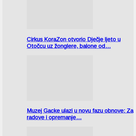
Cirkus KoraZon otvorio Dječje ljeto u
Otočcu uz žonglere, balone od…
Muzej Gacke ulazi u novu fazu obnove: Za
radove i opremanje…