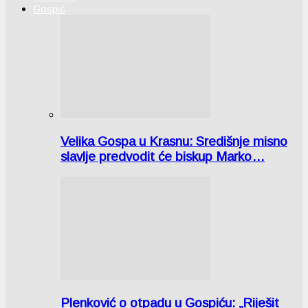
Gospić
Velika Gospa u Krasnu: Središnje misno
slavlje predvodit će biskup Marko…
Plenković o otpadu u Gospiću: „Riješit