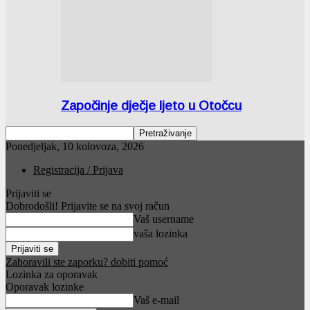
Započinje dječje ljeto u Otočcu
Ponedjeljak, 10 kolovoza, 2026
Registracija / Prijava
Prijaviti se
Dobrodošli! Prijavite se na svoj račun
Vaš username
vaša lozinka
Zaboravili ste zaporku? dobiti pomoć
Lozinka za oporavak
Oporavak lozinke
Vaš e-mail