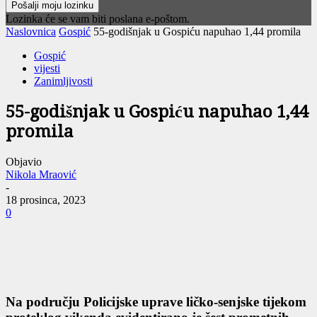
Lozinka će se vam biti poslana e-poštom.
Naslovnica
Gospić
55-godišnjak u Gospiću napuhao 1,44 promila
Gospić
vijesti
Zanimljivosti
55-godišnjak u Gospiću napuhao 1,44
promila
Objavio
Nikola Mraović
-
18 prosinca, 2023
0
Na području Policijske uprave ličko-senjske tijekom