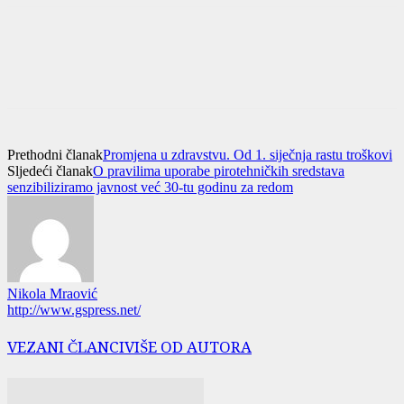
Prethodni članak
Promjena u zdravstvu. Od 1. siječnja rastu troškovi
Sljedeći članak
O pravilima uporabe pirotehničkih sredstava
senzibiliziramo javnost već 30-tu godinu za redom
Nikola Mraović
http://www.gspress.net/
VEZANI ČLANCI
VIŠE OD AUTORA