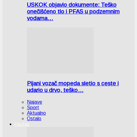
USKOK objavio dokumente: Teško
onečišćeno tlo i PFAS u podzemnim
vodama…
Pijani vozač mopeda sletio s ceste i
udario u drvo, teško…
Najave
Sport
Aktualno
Ostalo
Otočac