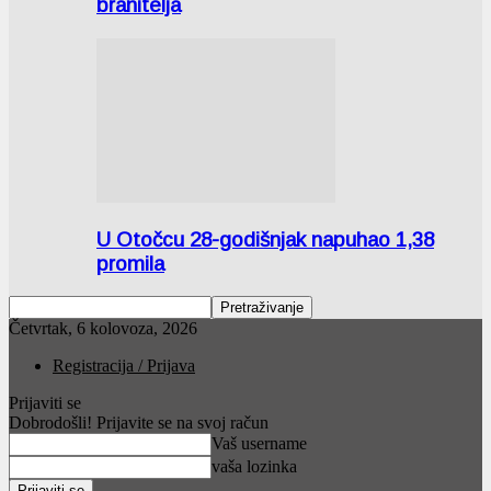
branitelja
U Otočcu 28-godišnjak napuhao 1,38
promila
Četvrtak, 6 kolovoza, 2026
Registracija / Prijava
Prijaviti se
Dobrodošli! Prijavite se na svoj račun
Vaš username
vaša lozinka