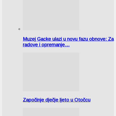
Muzej Gacke ulazi u novu fazu obnove: Za
radove i opremanje…
Započinje dječje ljeto u Otočcu