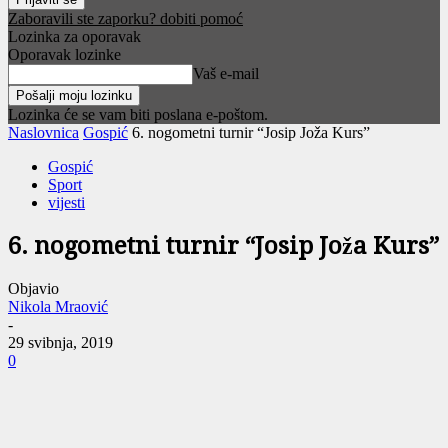
Zaboravili ste zaporku? dobiti pomoć
Lozinka za oporavak
Oporavak lozinke
Vaš e-mail
Lozinka će se vam biti poslana e-poštom.
Naslovnica
Gospić
6. nogometni turnir “Josip Joža Kurs”
Gospić
Sport
vijesti
6. nogometni turnir “Josip Joža Kurs”
Objavio
Nikola Mraović
-
29 svibnja, 2019
0