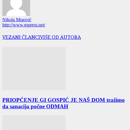
Nikola Mraović
http://www.gspress.net/
VEZANI ČLANCI
VIŠE OD AUTORA
PRIOPĆENJE GI GOSPIĆ JE NAŠ DOM tražimo
da sanacija počne ODMAH