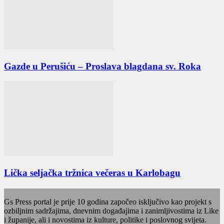
Gazde u Perušiću – Proslava blagdana sv. Roka
Lička seljačka tržnica večeras u Karlobagu
Gs Press portal je prije 10 godina započeo isključivo kao projekt s
ozbiljnim sadržajima, dnevnim događajima i zanimljivostima iz Like
i županije, ali i novostima iz kulture, politike i poslovnog svijeta.