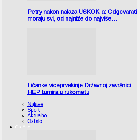
Petry nakon nalaza USKOK-a: Odgovarati
moraju svi, od najniže do najviše…
Ličanke viceprvakinje Državnoj završnici
HEP turnira u rukometu
Najave
Sport
Aktualno
Ostalo
Otočac