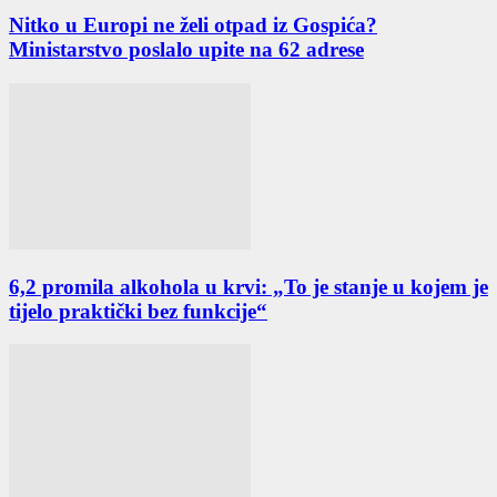
Nitko u Europi ne želi otpad iz Gospića?
Ministarstvo poslalo upite na 62 adrese
6,2 promila alkohola u krvi: „To je stanje u kojem je
tijelo praktički bez funkcije“