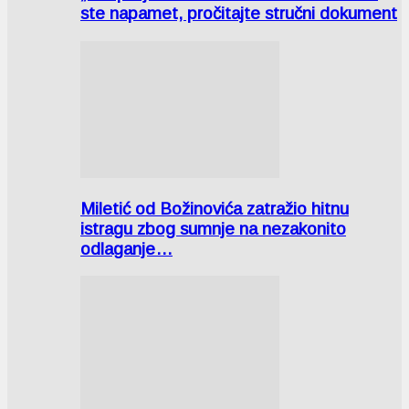
ste napamet, pročitajte stručni dokument
Miletić od Božinovića zatražio hitnu
istragu zbog sumnje na nezakonito
odlaganje…