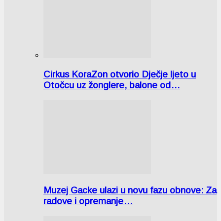
Cirkus KoraZon otvorio Dječje ljeto u
Otočcu uz žonglere, balone od…
Muzej Gacke ulazi u novu fazu obnove: Za
radove i opremanje…