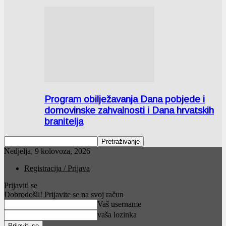
Program obilježavanja Dana pobjede i
domovinske zahvalnosti i Dana hrvatskih
branitelja
Nedjelja, 9 kolovoza, 2026
Registracija / Prijava
Prijaviti se
Dobrodošli! Prijavite se na svoj račun
Vaš username
vaša lozinka