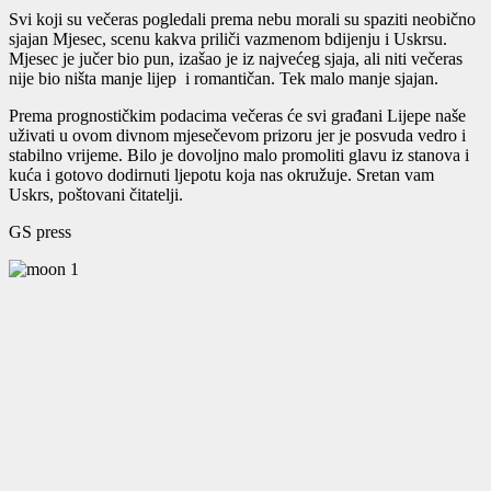
Svi koji su večeras pogledali prema nebu morali su spaziti neobično
sjajan Mjesec, scenu kakva priliči vazmenom bdijenju i Uskrsu.
Mjesec je jučer bio pun, izašao je iz najvećeg sjaja, ali niti večeras
nije bio ništa manje lijep i romantičan. Tek malo manje sjajan.
Prema prognostičkim podacima večeras će svi građani Lijepe naše
uživati u ovom divnom mjesečevom prizoru jer je posvuda vedro i
stabilno vrijeme. Bilo je dovoljno malo promoliti glavu iz stanova i
kuća i gotovo dodirnuti ljepotu koja nas okružuje. Sretan vam
Uskrs, poštovani čitatelji.
GS press