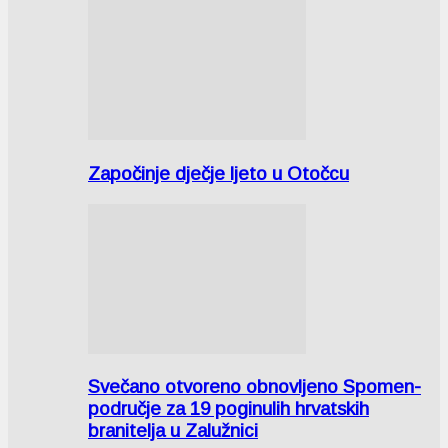
Započinje dječje ljeto u Otočcu
Svečano otvoreno obnovljeno Spomen-
područje za 19 poginulih hrvatskih
branitelja u Zalužnici