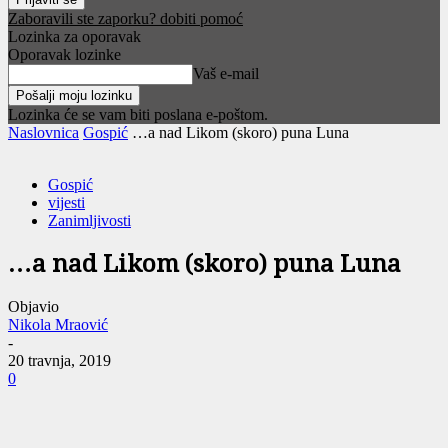
Zaboravili ste zaporku? dobiti pomoć
Lozinka za oporavak
Oporavak lozinke
Vaš e-mail
Lozinka će se vam biti poslana e-poštom.
Naslovnica
Gospić
…a nad Likom (skoro) puna Luna
Gospić
vijesti
Zanimljivosti
…a nad Likom (skoro) puna Luna
Objavio
Nikola Mraović
-
20 travnja, 2019
0