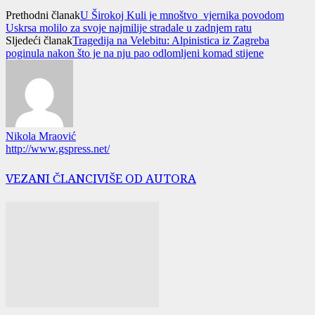
Prethodni članak
U Širokoj Kuli je mnoštvo vjernika povodom
Uskrsa molilo za svoje najmilije stradale u zadnjem ratu
Sljedeći članak
Tragedija na Velebitu: Alpinistica iz Zagreba
poginula nakon što je na nju pao odlomljeni komad stijene
Nikola Mraović
http://www.gspress.net/
VEZANI ČLANCI
VIŠE OD AUTORA