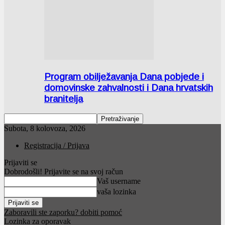
Program obilježavanja Dana pobjede i
domovinske zahvalnosti i Dana hrvatskih
branitelja
Subota, 8 kolovoza, 2026
Registracija / Prijava
Prijaviti se
Dobrodošli! Prijavite se na svoj račun
Vaš username
vaša lozinka
Zaboravili ste zaporku? dobiti pomoć
Lozinka za oporavak