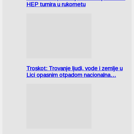
HEP turnira u rukometu
Troskot: Trovanje ljudi, vode i zemlje u
Lici opasnim otpadom nacionalna…