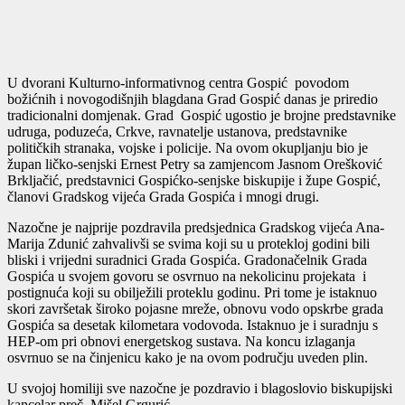
U dvorani Kulturno-informativnog centra Gospić povodom
božićnih i novogodišnjih blagdana Grad Gospić danas je priredio
tradicionalni domjenak. Grad Gospić ugostio je brojne predstavnike
udruga, poduzeća, Crkve, ravnatelje ustanova, predstavnike
političkih stranaka, vojske i policije. Na ovom okupljanju bio je
župan ličko-senjski Ernest Petry sa zamjencom Jasnom Orešković
Brkljačić, predstavnici Gospićko-senjske biskupije i župe Gospić,
članovi Gradskog vijeća Grada Gospića i mnogi drugi.
Nazočne je najprije pozdravila predsjednica Gradskog vijeća Ana-
Marija Zdunić zahvalivši se svima koji su u protekloj godini bili
bliski i vrijedni suradnici Grada Gospića. Gradonačelnik Grada
Gospića u svojem govoru se osvrnuo na nekolicinu projekata i
postignuća koji su obilježili proteklu godinu. Pri tome je istaknuo
skori završetak široko pojasne mreže, obnovu vodo opskrbe grada
Gospića sa desetak kilometara vodovoda. Istaknuo je i suradnju s
HEP-om pri obnovi energetskog sustava. Na koncu izlaganja
osvrnuo se na činjenicu kako je na ovom području uveden plin.
U svojoj homiliji sve nazočne je pozdravio i blagoslovio biskupijski
kancelar preč. Mišel Grgurić.