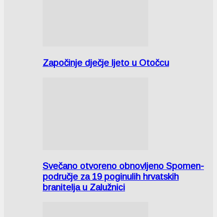
Započinje dječje ljeto u Otočcu
Svečano otvoreno obnovljeno Spomen-
područje za 19 poginulih hrvatskih
branitelja u Zalužnici