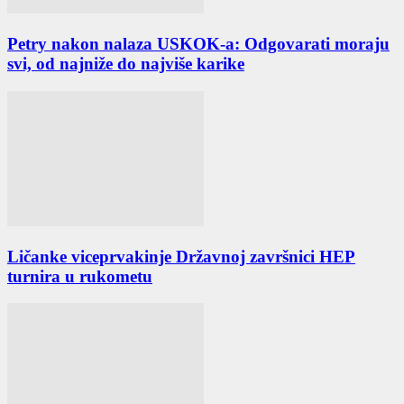
Petry nakon nalaza USKOK-a: Odgovarati moraju
svi, od najniže do najviše karike
Ličanke viceprvakinje Državnoj završnici HEP
turnira u rukometu