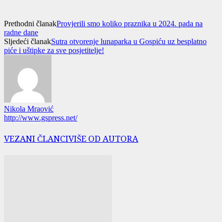
Prethodni članak
Provjerili smo koliko praznika u 2024. pada na
radne dane
Sljedeći članak
Sutra otvorenje lunaparka u Gospiću uz besplatno
piće i uštipke za sve posjetitelje!
Nikola Mraović
http://www.gspress.net/
VEZANI ČLANCI
VIŠE OD AUTORA