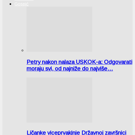
Gospić
Petry nakon nalaza USKOK-a: Odgovarati
moraju svi, od najniže do najviše…
Ličanke viceprvakinje Državnoj završnici