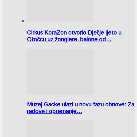
Cirkus KoraZon otvorio Dječje ljeto u
Otočcu uz žonglere, balone od…
Muzej Gacke ulazi u novu fazu obnove: Za
radove i opremanje…