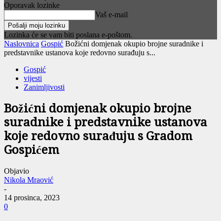
Oporavak lozinke
Vaš e-mail
Lozinka će se vam biti poslana e-poštom.
Naslovnica
Gospić
Božićni domjenak okupio brojne suradnike i
predstavnike ustanova koje redovno surađuju s...
Gospić
vijesti
Zanimljivosti
Božićni domjenak okupio brojne
suradnike i predstavnike ustanova
koje redovno surađuju s Gradom
Gospićem
Objavio
Nikola Mraović
-
14 prosinca, 2023
0