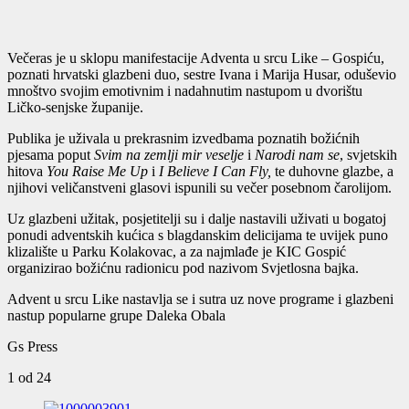
Večeras je u sklopu manifestacije Adventa u srcu Like – Gospiću,
poznati hrvatski glazbeni duo, sestre Ivana i Marija Husar, oduševio
mnoštvo svojim emotivnim i nadahnutim nastupom u dvorištu
Ličko-senjske županije.
Publika je uživala u prekrasnim izvedbama poznatih božićnih
pjesama poput
Svim na zemlji mir veselje
i
Narodi nam se
, svjetskih
hitova
You Raise Me Up
i
I Believe I Can Fly,
te duhovne glazbe, a
njihovi veličanstveni glasovi ispunili su večer posebnom čarolijom.
Uz glazbeni užitak, posjetitelji su i dalje nastavili uživati u bogatoj
ponudi adventskih kućica s blagdanskim delicijama te uvijek puno
klizalište u Parku Kolakovac, a za najmlađe je KIC Gospić
organizirao božićnu radionicu pod nazivom Svjetlosna bajka.
Advent u srcu Like nastavlja se i sutra uz nove programe i glazbeni
nastup popularne grupe Daleka Obala
Gs Press
1
od 24