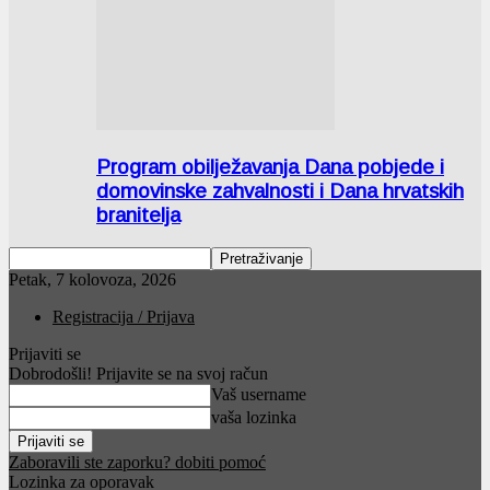
Program obilježavanja Dana pobjede i
domovinske zahvalnosti i Dana hrvatskih
branitelja
Petak, 7 kolovoza, 2026
Registracija / Prijava
Prijaviti se
Dobrodošli! Prijavite se na svoj račun
Vaš username
vaša lozinka
Zaboravili ste zaporku? dobiti pomoć
Lozinka za oporavak