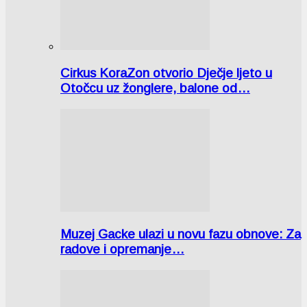
Cirkus KoraZon otvorio Dječje ljeto u
Otočcu uz žonglere, balone od…
Muzej Gacke ulazi u novu fazu obnove: Za
radove i opremanje…