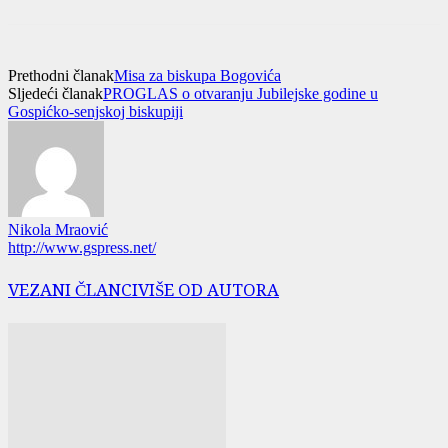
Prethodni članak
Misa za biskupa Bogovića
Sljedeći članak
PROGLAS o otvaranju Jubilejske godine u
Gospićko-senjskoj biskupiji
Nikola Mraović
http://www.gspress.net/
VEZANI ČLANCI
VIŠE OD AUTORA