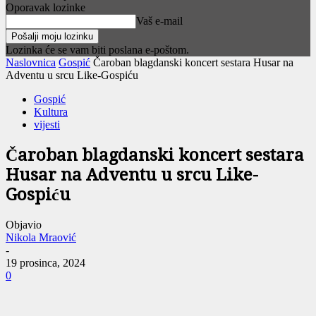
Oporavak lozinke
Vaš e-mail
Lozinka će se vam biti poslana e-poštom.
Naslovnica
Gospić
Čaroban blagdanski koncert sestara Husar na
Adventu u srcu Like-Gospiću
Gospić
Kultura
vijesti
Čaroban blagdanski koncert sestara
Husar na Adventu u srcu Like-
Gospiću
Objavio
Nikola Mraović
-
19 prosinca, 2024
0