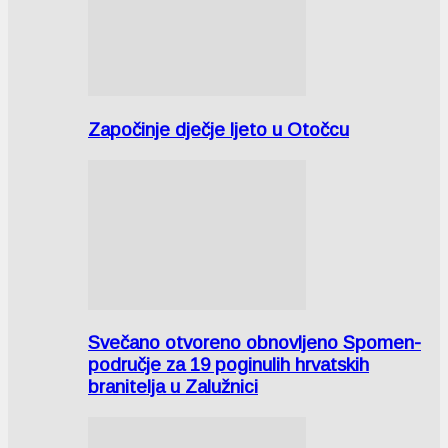
Započinje dječje ljeto u Otočcu
Svečano otvoreno obnovljeno Spomen-
područje za 19 poginulih hrvatskih
branitelja u Zalužnici