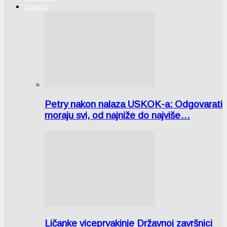
Gospić
Petry nakon nalaza USKOK-a: Odgovarati
moraju svi, od najniže do najviše…
Ličanke viceprvakinje Državnoj završnici