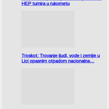
HEP turnira u rukometu
Troskot: Trovanje ljudi, vode i zemlje u
Lici opasnim otpadom nacionalna…