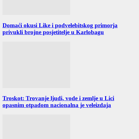
Domaći okusi Like i podvelebitskog primorja
privukli brojne posjetitelje u Karlobagu
Troskot: Trovanje ljudi, vode i zemlje u Lici
opasnim otpadom nacionalna je veleizdaja