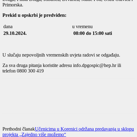
Primorska.
Prekid u opskrbi je predviđen:
dana
u vremenu
29.10.2024.
08:00 do 15:00 sati
U slučaju nepovoljnih vremenskih uvjeta radovi se odgađaju.
Za sva druga pitanja koristite adresu info.dpgospic@hep.hr ili
telefon 0800 300 419
Prethodni članak
Učenicima u Korenici održana predavanja u sklopu
projekta „Zajedno više možemo“