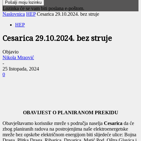
Lozinka će se vam biti poslana e-poštom.
Naslovnica
HEP
Cesarica 29.10.2024. bez struje
HEP
Cesarica 29.10.2024. bez struje
Objavio
Nikola Mraović
-
25 listopada, 2024
0
OBAVIJEST O PLANIRANOM PREKIDU
Obavještavamo korisnike mreže s područja naselja
Cesarica
da će
zbog planiranih radova na postrojenjima naše elektroenergetske
mreže bez opskrbe električnom energijom biti slijedeće ulice: Bojna
Draga, Plitka Draga, Ribarica, Drvarica, Matić Pod, Oštra Glavica i