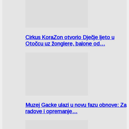
Cirkus KoraZon otvorio Dječje ljeto u
Otočcu uz žonglere, balone od…
Muzej Gacke ulazi u novu fazu obnove: Za
radove i opremanje…