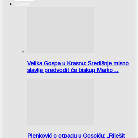
Gospić
Velika Gospa u Krasnu: Središnje misno
slavlje predvodit će biskup Marko…
Plenković o otpadu u Gospiću: „Riješit