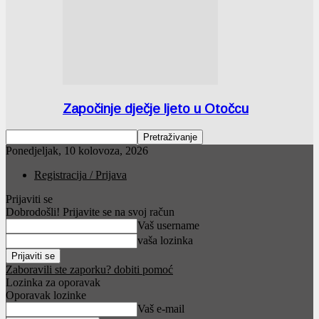
Započinje dječje ljeto u Otočcu
Ponedjeljak, 10 kolovoza, 2026
Registracija / Prijava
Prijaviti se
Dobrodošli! Prijavite se na svoj račun
Vaš username
vaša lozinka
Zaboravili ste zaporku? dobiti pomoć
Lozinka za oporavak
Oporavak lozinke
Vaš e-mail