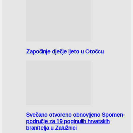
Započinje dječje ljeto u Otočcu
Svečano otvoreno obnovljeno Spomen-
područje za 19 poginulih hrvatskih
branitelja u Zalužnici