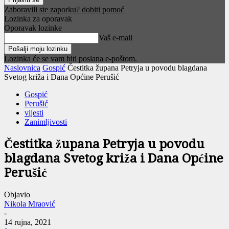
Zaboravili ste zaporku? dobiti pomoć
Lozinka za oporavak
Oporavak lozinke
Vaš e-mail
Lozinka će se vam biti poslana e-poštom.
Naslovnica
Gospić
Čestitka župana Petryja u povodu blagdana
Svetog križa i Dana Općine Perušić
Gospić
Perušić
vijesti
Zanimljivosti
Čestitka župana Petryja u povodu
blagdana Svetog križa i Dana Općine
Perušić
Objavio
Nikola Mraović
-
14 rujna, 2021