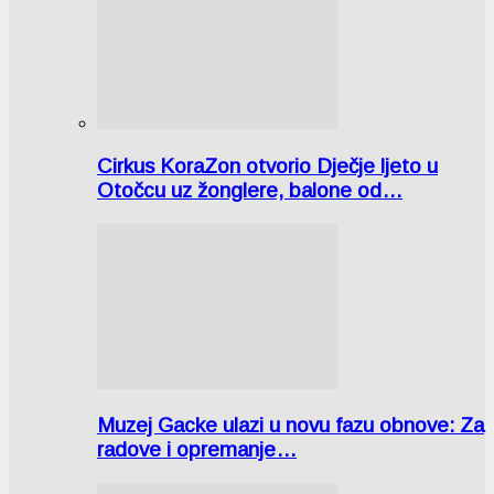
Cirkus KoraZon otvorio Dječje ljeto u
Otočcu uz žonglere, balone od…
Muzej Gacke ulazi u novu fazu obnove: Za
radove i opremanje…