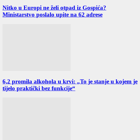
Nitko u Europi ne želi otpad iz Gospića?
Ministarstvo poslalo upite na 62 adrese
6,2 promila alkohola u krvi: „To je stanje u kojem je
tijelo praktički bez funkcije“