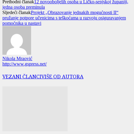
Prethodni članak
12 novooboljelih osoba u Ličko-senjskoj županiji,
jedna osoba preminula
Sljedeći članak
Projekt „Obrazovanje jednakih mogućnosti II“
pružanje potpore učenicima s teškoćama u razvoju osiguravanjem
pomoćnika u nastavi
Nikola Mraović
http://www.gspress.net/
VEZANI ČLANCI
VIŠE OD AUTORA