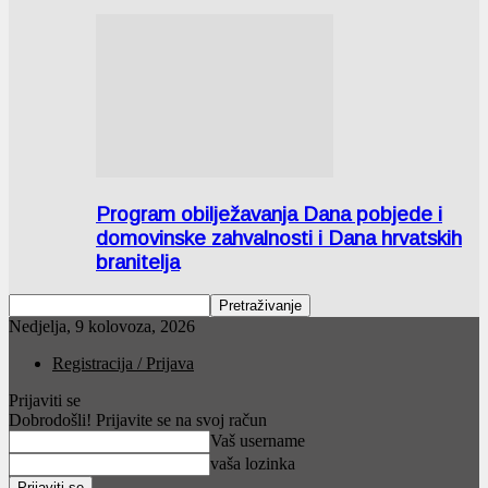
Program obilježavanja Dana pobjede i
domovinske zahvalnosti i Dana hrvatskih
branitelja
Nedjelja, 9 kolovoza, 2026
Registracija / Prijava
Prijaviti se
Dobrodošli! Prijavite se na svoj račun
Vaš username
vaša lozinka