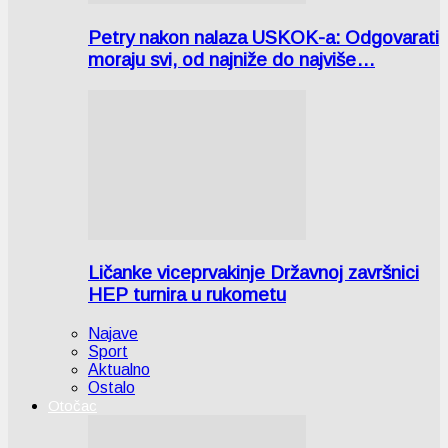
Petry nakon nalaza USKOK-a: Odgovarati
moraju svi, od najniže do najviše…
Ličanke viceprvakinje Državnoj završnici
HEP turnira u rukometu
Najave
Sport
Aktualno
Ostalo
Otočac