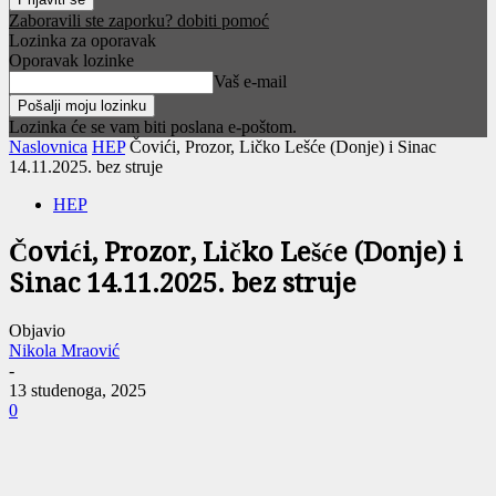
Zaboravili ste zaporku? dobiti pomoć
Lozinka za oporavak
Oporavak lozinke
Vaš e-mail
Lozinka će se vam biti poslana e-poštom.
Naslovnica
HEP
Čovići, Prozor, Ličko Lešće (Donje) i Sinac
14.11.2025. bez struje
HEP
Čovići, Prozor, Ličko Lešće (Donje) i
Sinac 14.11.2025. bez struje
Objavio
Nikola Mraović
-
13 studenoga, 2025
0