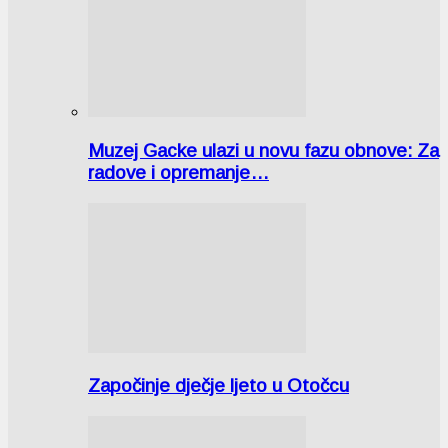
Muzej Gacke ulazi u novu fazu obnove: Za
radove i opremanje…
Započinje dječje ljeto u Otočcu