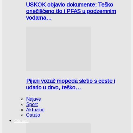
USKOK objavio dokumente: Teško
onečišćeno tlo i PFAS u podzemnim
vodama…
Pijani vozač mopeda sletio s ceste i
udario u drvo, teško…
Najave
Sport
Aktualno
Ostalo
Otočac