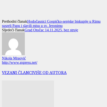
Prethodni članak
Hodočasnici Gospićko-senjske biskupije u Rimu
susreli Papu i slavili misu u sv. Jeronimu
Sljedeći članak
Grad Otočac 14.11.2025. bez struje
Nikola Mraović
http://www.gspress.net/
VEZANI ČLANCI
VIŠE OD AUTORA