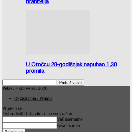
branitelja
U Otočcu 28-godišnjak napuhao 1,38
promila
Petak, 7 kolovoza, 2026
Registracija / Prijava
Prijaviti se
Dobrodošli! Prijavite se na svoj račun
Vaš username
vaša lozinka