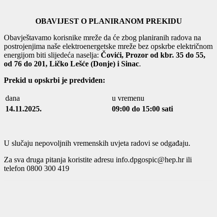
OBAVIJEST O PLANIRANOM PREKIDU
Obavještavamo korisnike mreže da će zbog planiranih radova na
postrojenjima naše elektroenergetske mreže bez opskrbe električnom
energijom biti slijedeća naselja:
Čovići, Prozor od kbr. 35 do 55,
od 76 do 201, Ličko Lešće (Donje) i Sinac
.
Prekid u opskrbi je predviđen:
dana
u vremenu
14.11.2025.
09:00 do 15:00 sati
U slučaju nepovoljnih vremenskih uvjeta radovi se odgađaju.
Za sva druga pitanja koristite adresu info.dpgospic@hep.hr ili
telefon 0800 300 419