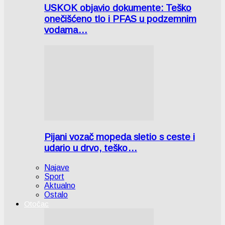
USKOK objavio dokumente: Teško
onečišćeno tlo i PFAS u podzemnim
vodama…
Pijani vozač mopeda sletio s ceste i
udario u drvo, teško…
Najave
Sport
Aktualno
Ostalo
Otočac