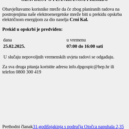
Obavještavamo korisnike mreže da će zbog planiranih radova na
postrojenjima naše elektroenergetske mreže biti u prekidu opskrba
električnom energijom za dio naselja
Crni Kal.
Prekid u opskrbi je predviđen:
dana
u vremenu
25.02.2025.
07:00 do 16:00 sati
U slučaju nepovoljnih vremenskih uvjeta radovi se odgađaju.
Za sva druga pitanja koristite adresu info.dpgospic@hep.hr ili
telefon 0800 300 419
Prethodni članak
31-godišnjakinja s područja Otočca napuhala 2,35