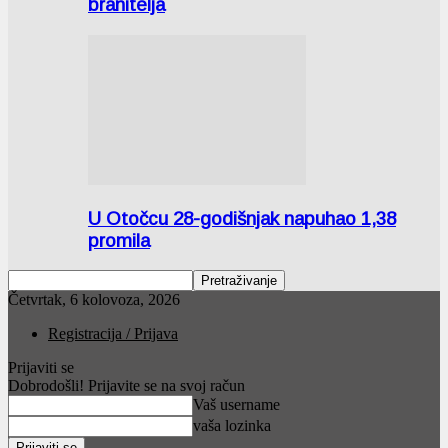
branitelja
U Otočcu 28-godišnjak napuhao 1,38
promila
Četvrtak, 6 kolovoza, 2026
Registracija / Prijava
Prijaviti se
Dobrodošli! Prijavite se na svoj račun
Vaš username
vaša lozinka