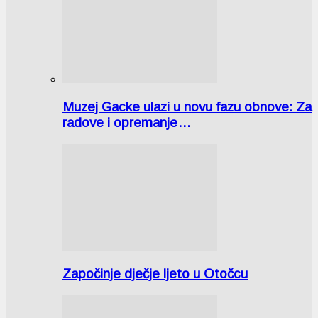
Muzej Gacke ulazi u novu fazu obnove: Za
radove i opremanje…
Započinje dječje ljeto u Otočcu