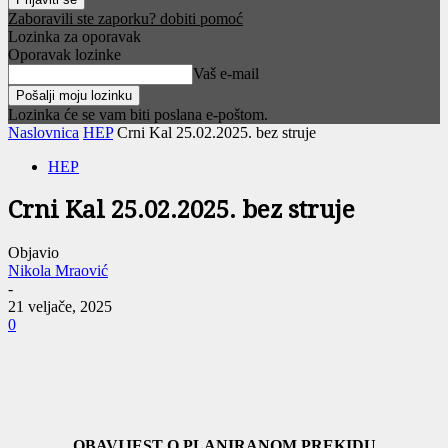
Zaboravili ste zaporku? dobiti pomoć
Lozinka za oporavak
Oporavak lozinke
Vaš e-mail
Lozinka će se vam biti poslana e-poštom.
Naslovnica
HEP
Crni Kal 25.02.2025. bez struje
HEP
Crni Kal 25.02.2025. bez struje
Objavio
Nikola Mraović
-
21 veljače, 2025
0
OBAVIJEST O PLANIRANOM PREKIDU