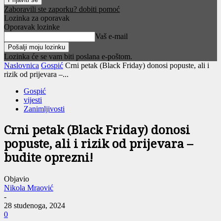
Zaboravili ste zaporku? dobiti pomoć
Lozinka za oporavak
Oporavak lozinke
Vaš e-mail
Lozinka će se vam biti poslana e-poštom.
Naslovnica
Gospić
Crni petak (Black Friday) donosi popuste, ali i
rizik od prijevara –...
Gospić
vijesti
Zanimljivosti
Crni petak (Black Friday) donosi
popuste, ali i rizik od prijevara –
budite oprezni!
Objavio
Nikola Mraović
-
28 studenoga, 2024
0