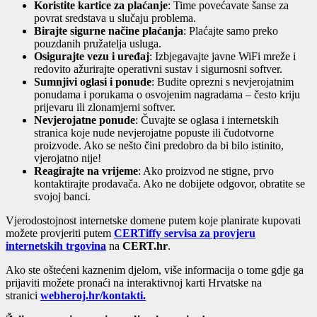
Koristite kartice za plaćanje
: Time povećavate šanse za
povrat sredstava u slučaju problema.
Birajte sigurne načine plaćanja
: Plaćajte samo preko
pouzdanih pružatelja usluga.
Osigurajte vezu i uređaj
: Izbjegavajte javne WiFi mreže i
redovito ažurirajte operativni sustav i sigurnosni softver.
Sumnjivi oglasi i ponude
: Budite oprezni s nevjerojatnim
ponudama i porukama o osvojenim nagradama – često kriju
prijevaru ili zlonamjerni softver.
Nevjerojatne ponude
: Čuvajte se oglasa i internetskih
stranica koje nude nevjerojatne popuste ili čudotvorne
proizvode. Ako se nešto čini predobro da bi bilo istinito,
vjerojatno nije!
Reagirajte na vrijeme
: Ako proizvod ne stigne, prvo
kontaktirajte prodavača. Ako ne dobijete odgovor, obratite se
svojoj banci.
Vjerodostojnost internetske domene putem koje planirate kupovati
možete provjeriti putem
CERTiffy servisa za provjeru
internetskih trgovina
na
CERT.hr
.
Ako ste oštećeni kaznenim djelom, više informacija o tome gdje ga
prijaviti možete pronaći na interaktivnoj karti Hrvatske na
stranici
webheroj.hr/kontakti.