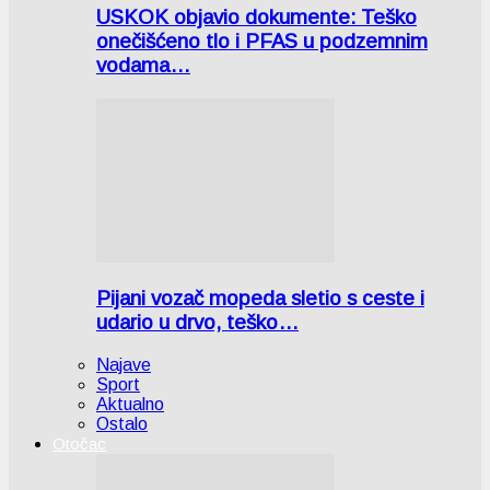
USKOK objavio dokumente: Teško
onečišćeno tlo i PFAS u podzemnim
vodama…
Pijani vozač mopeda sletio s ceste i
udario u drvo, teško…
Najave
Sport
Aktualno
Ostalo
Otočac