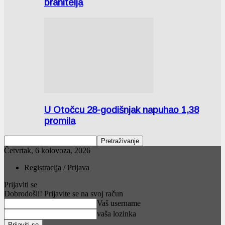
branitelja
U Otočcu 28-godišnjak napuhao 1,38
promila
Četvrtak, 6 kolovoza, 2026
Registracija / Prijava
Prijaviti se
Dobrodošli! Prijavite se na svoj račun
Vaš username
vaša lozinka