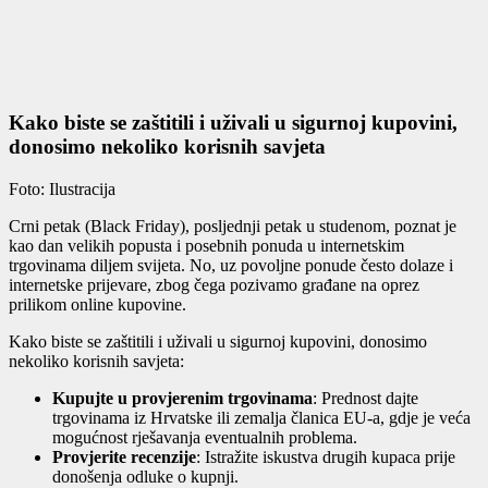
Kako biste se zaštitili i uživali u sigurnoj kupovini,
donosimo nekoliko korisnih savjeta
Foto: Ilustracija
Crni petak (Black Friday), posljednji petak u studenom, poznat je
kao dan velikih popusta i posebnih ponuda u internetskim
trgovinama diljem svijeta. No, uz povoljne ponude često dolaze i
internetske prijevare, zbog čega pozivamo građane na oprez
prilikom online kupovine.
Kako biste se zaštitili i uživali u sigurnoj kupovini, donosimo
nekoliko korisnih savjeta:
Kupujte u provjerenim trgovinama
: Prednost dajte
trgovinama iz Hrvatske ili zemalja članica EU-a, gdje je veća
mogućnost rješavanja eventualnih problema.
Provjerite recenzije
: Istražite iskustva drugih kupaca prije
donošenja odluke o kupnji.