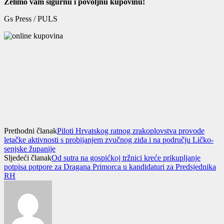
Želimo vam sigurnu i povoljnu kupovinu!
Gs Press / PULS
Prethodni članak
Piloti Hrvatskog ratnog zrakoplovstva provode
letačke aktivnosti s probijanjem zvučnog zida i na području Ličko-
senjske županije
Sljedeći članak
Od sutra na gospićkoj tržnici kreće prikupljanje
potpisa potpore za Dragana Primorca u kandidaturi za Predsjednika
RH