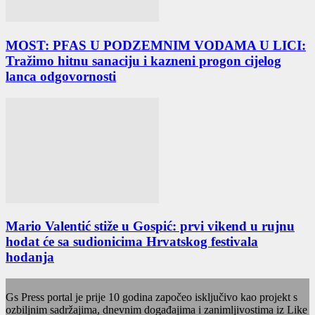
MOST: PFAS U PODZEMNIM VODAMA U LICI:
Tražimo hitnu sanaciju i kazneni progon cijelog
lanca odgovornosti
Mario Valentić stiže u Gospić: prvi vikend u rujnu
hodat će sa sudionicima Hrvatskog festivala
hodanja
Gs Press portal je prije 10 godina započeo isključivo kao projekt s
ozbiljnim sadržajima, dnevnim događajima i zanimljivostima iz Like