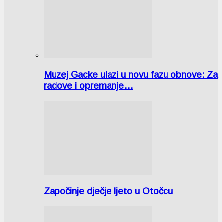
Muzej Gacke ulazi u novu fazu obnove: Za
radove i opremanje…
Započinje dječje ljeto u Otočcu