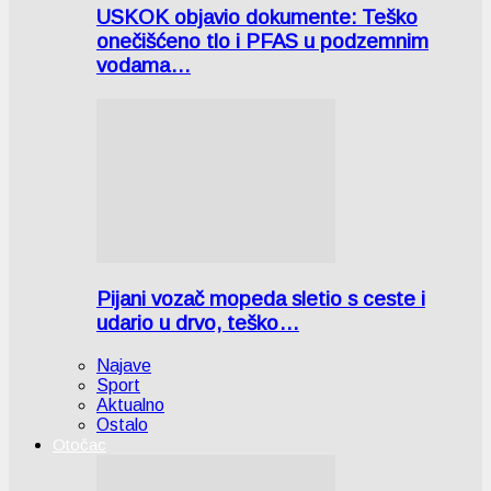
USKOK objavio dokumente: Teško
onečišćeno tlo i PFAS u podzemnim
vodama…
Pijani vozač mopeda sletio s ceste i
udario u drvo, teško…
Najave
Sport
Aktualno
Ostalo
Otočac