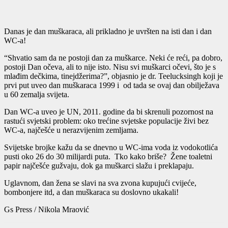
Danas je dan muškaraca, ali prikladno je uvršten na isti dan i dan
WC-a!
“Shvatio sam da ne postoji dan za muškarce. Neki će reći, pa dobro,
postoji Dan očeva, ali to nije isto. Nisu svi muškarci očevi, što je s
mlađim dečkima, tinejdžerima?”, objasnio je dr. Teelucksingh koji je
prvi put uveo dan muškaraca 1999 i od tada se ovaj dan obilježava
u 60 zemalja svijeta.
Dan WC-a uveo je UN, 2011. godine da bi skrenuli pozornost na
rastući svjetski problem: oko trećine svjetske populacije živi bez
WC-a, najčešće u nerazvijenim zemljama.
Svijetske brojke kažu da se dnevno u WC-ima voda iz vodokotlića
pusti oko 26 do 30 milijardi puta. Tko kako briše? Žene toaletni
papir najčešće gužvaju, dok ga muškarci slažu i preklapaju.
Uglavnom, dan žena se slavi na sva zvona kupujući cvijeće,
bombonjere itd, a dan muškaraca su doslovno ukakali!
Gs Press / Nikola Mraović