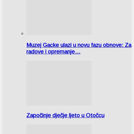
Muzej Gacke ulazi u novu fazu obnove: Za
radove i opremanje…
Započinje dječje ljeto u Otočcu