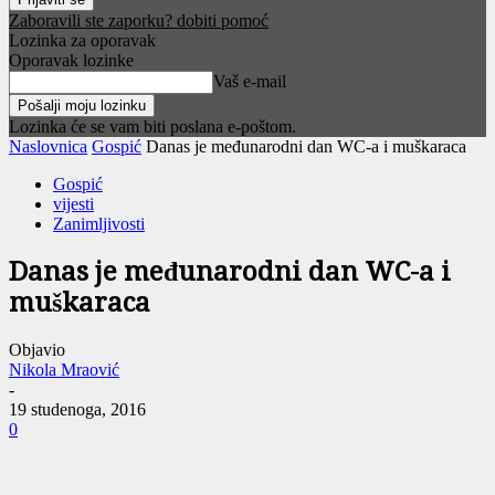
Zaboravili ste zaporku? dobiti pomoć
Lozinka za oporavak
Oporavak lozinke
Vaš e-mail
Lozinka će se vam biti poslana e-poštom.
Naslovnica
Gospić
Danas je međunarodni dan WC-a i muškaraca
Gospić
vijesti
Zanimljivosti
Danas je međunarodni dan WC-a i
muškaraca
Objavio
Nikola Mraović
-
19 studenoga, 2016
0