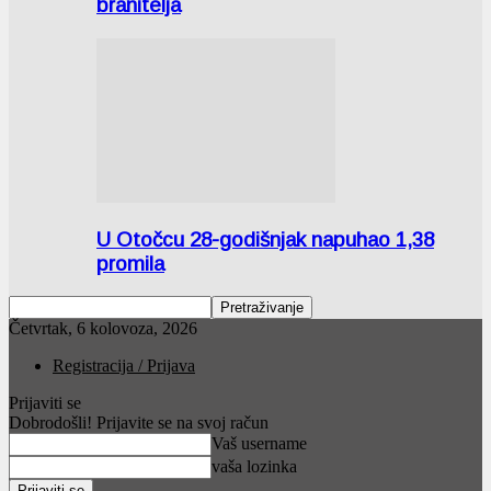
branitelja
U Otočcu 28-godišnjak napuhao 1,38
promila
Četvrtak, 6 kolovoza, 2026
Registracija / Prijava
Prijaviti se
Dobrodošli! Prijavite se na svoj račun
Vaš username
vaša lozinka