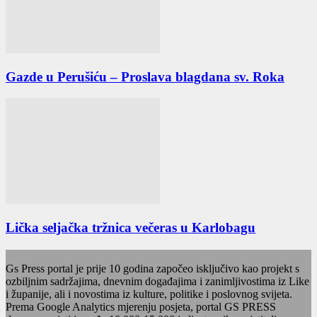
Gazde u Perušiću – Proslava blagdana sv. Roka
Lička seljačka tržnica večeras u Karlobagu
Gs Press portal je prije 10 godina započeo isključivo kao projekt s
ozbiljnim sadržajima, dnevnim događajima i zanimljivostima iz Like
i županije, ali i novostima iz kulture, politike i poslovnog svijeta.
Prema Google Analytics mjerenju posjeta, portal GS PRESS