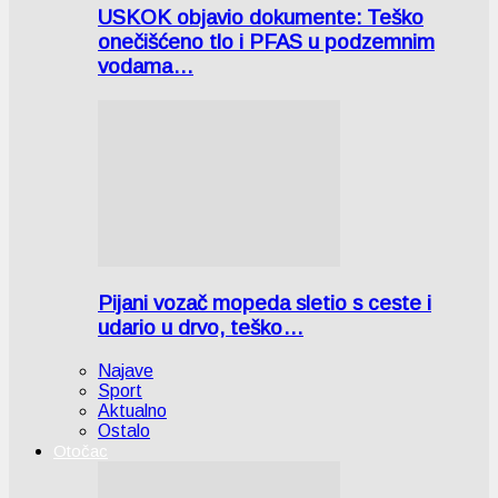
USKOK objavio dokumente: Teško
onečišćeno tlo i PFAS u podzemnim
vodama…
Pijani vozač mopeda sletio s ceste i
udario u drvo, teško…
Najave
Sport
Aktualno
Ostalo
Otočac