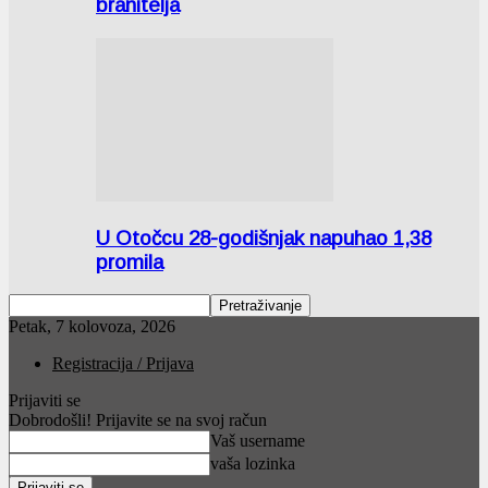
branitelja
U Otočcu 28-godišnjak napuhao 1,38
promila
Petak, 7 kolovoza, 2026
Registracija / Prijava
Prijaviti se
Dobrodošli! Prijavite se na svoj račun
Vaš username
vaša lozinka