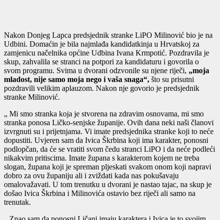
Nakon Donjeg Lapca predsjednik stranke LiPO Milinović bio je na
Udbini. Domaćin je bila najmlađa kandidatkinja u Hrvatskoj za
zamjenicu načelnika općine Udbina Ivana Krmpotić. Pozdravila je
skup, zahvalila se stranci na potpori za kandidaturu i govorila o
svom programu. Svima u dvorani odzvonile su njene riječi,
„moja
mladost, nije samo moja nego i vaša snaga“,
što su prisutni
pozdravili velikim aplauzom. Nakon nje govorio je predsjednik
stranke Milinović.
„ Mi smo stranka koja je stvorena na zdravim osnovama, mi smo
stranka ponosa Ličko-senjske županije. Ovih dana neki naši članovi
izvrgnuti su i prijetnjama. Vi imate predsjednika stranke koji to neće
dopustiti. Uvjeren sam da Ivica Škrbina koji ima karakter, ponosni
podlopčan, da će se vratiti svom čedu stranci LiPO i da neće podleći
nikakvim pritiscima. Imate župana s karakterom kojem ne treba
slogan, župana koji je spreman pljeskati svakom onom koji napravi
dobro za ovu županiju ali i zviždati kada nas pokušavaju
omalovažavati. U tom trenutku u dvorani je nastao tajac, na skup je
došao Ivica Škrbina i Milinovića ostavio bez riječi ali samo na
trenutak.
„ Znao sam da ponosni Ličani imaju karaktera i Ivica je to svojim