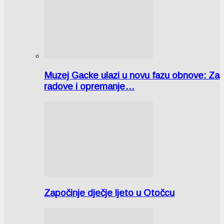
Muzej Gacke ulazi u novu fazu obnove: Za
radove i opremanje…
Započinje dječje ljeto u Otočcu