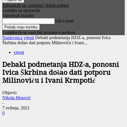
Zaboravili ste zaporku? dobiti pomoć
Lozinka za oporavak
Oporavak lozinke
Vaš e-mail
Lozinka će se vam biti poslana e-poštom.
Naslovnica
vijesti
Debakl podmetanja HDZ-a, ponosni Ivica
Škrbina došao dati potporu Milinoviću i Ivani...
vijesti
Debakl podmetanja HDZ-a, ponosni
Ivica Škrbina došao dati potporu
Milinoviću i Ivani Krmpotić
Objavio
Nikola Mraović
-
7 svibnja, 2021
0