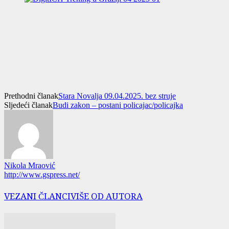
Prethodni članak
Stara Novalja 09.04.2025. bez struje
Sljedeći članak
Budi zakon – postani policajac/policajka
Nikola Mraović
http://www.gspress.net/
VEZANI ČLANCI
VIŠE OD AUTORA