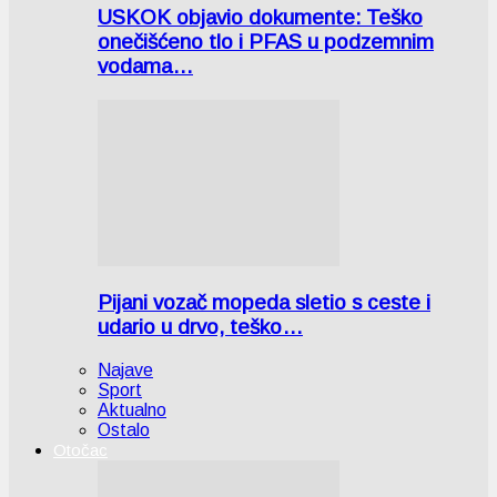
USKOK objavio dokumente: Teško
onečišćeno tlo i PFAS u podzemnim
vodama…
Pijani vozač mopeda sletio s ceste i
udario u drvo, teško…
Najave
Sport
Aktualno
Ostalo
Otočac