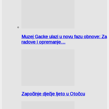
Muzej Gacke ulazi u novu fazu obnove: Za
radove i opremanje…
Započinje dječje ljeto u Otočcu