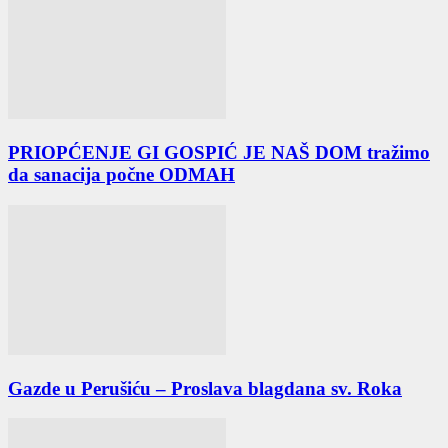
PRIOPĆENJE GI GOSPIĆ JE NAŠ DOM tražimo
da sanacija počne ODMAH
Gazde u Perušiću – Proslava blagdana sv. Roka