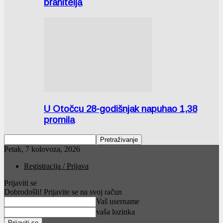
branitelja
U Otočcu 28-godišnjak napuhao 1,38
promila
Petak, 7 kolovoza, 2026
Registracija / Prijava
Prijaviti se
Dobrodošli! Prijavite se na svoj račun
Vaš username
vaša lozinka