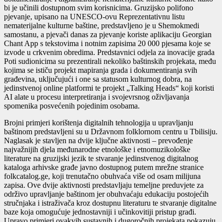
bi je učinili dostupnom svim korisnicima. Gruzijsko polifono
pjevanje, upisano na UNESCO-ovu Reprezentativnu listu
nematerijalne kulturne baštine, predstavljeno je u Shemokmedi
samostanu, a pjevači danas za pjevanje koriste aplikaciju Georgian
Chant App s tekstovima i notnim zapisima 20 000 pjesama koje se
izvode u crkvenim obredima. Predstavnici odjela za inovacije grada
Poti sudionicima su prezentirali nekoliko baštinskih projekata, među
kojima se ističu projekt mapiranja grada i dokumentiranja svih
građevina, uključujući i one sa statusom kulturnog dobra, na
jedinstvenoj online platformi te projekt „Talking Heads“ koji koristi
AI alate u procesu interpretiranja i svojevrsnog oživljavanja
spomenika posvećenih pojedinim osobama.
Brojni primjeri korištenja digitalnih tehnologija u upravljanju
baštinom predstavljeni su u Državnom folklornom centru u Tbilisiju.
Naglasak je stavljen na dvije ključne aktivnosti – prevođenje
najvažnijih djela međunarodne etnološke i etnomuzikološke
literature na gruzijski jezik te stvaranje jedinstvenog digitalnog
kataloga arhivske građe javno dostupnog putem mrežne stranice
folkcatalog.ge, koji trenutačno obuhvaća više od osam milijuna
zapisa. Ove dvije aktivnosti predstavljaju temeljne preduvjete za
održivo upravljanje baštinom jer obuhvaćaju edukaciju postojećih
stručnjaka i istraživača kroz dostupnu literaturu te stvaranje digitalne
baze koja omogućuje jednostavniji i učinkovitiji pristup građi.
Upravo primjeri ovakvih sustavnih i dugoročnih projekata pokazuju