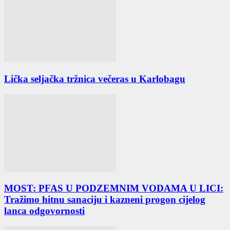
Lička seljačka tržnica večeras u Karlobagu
MOST: PFAS U PODZEMNIM VODAMA U LICI:
Tražimo hitnu sanaciju i kazneni progon cijelog
lanca odgovornosti