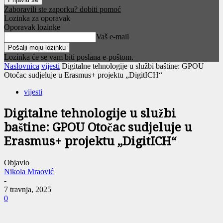
Zaboravili ste zaporku? dobiti pomoć
Lozinka za oporavak
Oporavak lozinke
Vaš e-mail
Lozinka će se vam biti poslana e-poštom.
Naslovnica
vijesti
Digitalne tehnologije u službi baštine: GPOU
Otočac sudjeluje u Erasmus+ projektu „DigitICH“
vijesti
Digitalne tehnologije u službi
baštine: GPOU Otočac sudjeluje u
Erasmus+ projektu „DigitICH“
Objavio
Nikola Mraović
-
7 travnja, 2025
0