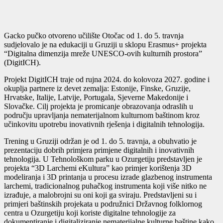
Gacko pučko otvoreno učilište Otočac od 1. do 5. travnja
sudjelovalo je na edukaciji u Gruziji u sklopu Erasmus+ projekta
“Digitalna dimenzija mreže UNESCO-ovih kulturnih prostora”
(DigitICH).
Projekt DigitICH traje od rujna 2024. do kolovoza 2027. godine i
okuplja partnere iz devet zemalja: Estonije, Finske, Gruzije,
Hrvatske, Italije, Latvije, Portugala, Sjeverne Makedonije i
Slovačke. Cilj projekta je promicanje obrazovanja odraslih u
području upravljanja nematerijalnom kulturnom baštinom kroz
učinkovitu upotrebu inovativnih rješenja i digitalnih tehnologija.
Trening u Gruziji održan je od 1. do 5. travnja, a obuhvatio je
prezentaciju dobrih primjera primjene digitalnih i inovativnih
tehnologija. U Tehnološkom parku u Ozurgetiju predstavljen je
projekta “3D Larchemi eKultura” kao primjer korištenja 3D
modeliranja i 3D printanja u procesu izrade glazbenog instrumenta
larchemi, tradicionalnog puhačkog instrumenta koji više nitko ne
izrađuje, a malobrojni su oni koji ga sviraju. Predstavljeni su i
primjeri baštinskih projekata u podružnici Državnog folklornog
centra u Ozurgetiju koji koriste digitalne tehnologije za
dokumentiranje i digitaliziranje nematerijalne kulturne baštine kako