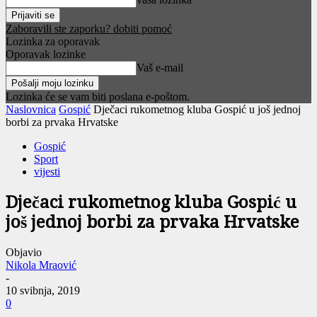
Zaboravili ste zaporku? dobiti pomoć
Lozinka za oporavak
Oporavak lozinke
Vaš e-mail
Lozinka će se vam biti poslana e-poštom.
Naslovnica
Gospić
Dječaci rukometnog kluba Gospić u još jednoj
borbi za prvaka Hrvatske
Gospić
Sport
vijesti
Dječaci rukometnog kluba Gospić u
još jednoj borbi za prvaka Hrvatske
Objavio
Nikola Mraović
-
10 svibnja, 2019
0