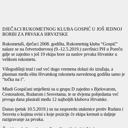
DJEČACI RUKOMETNOG KLUBA GOSPIĆ U JOŠ JEDNOJ
BORBI ZA PRVAKA HRVATSKE
Rukometaši, dječaci 2008. godišta, Rukometnig kluba “Gospić”
nalaze se na četverodnevnoj (9.-12.5.2019.) završnici PH u Poreču
gdje se zajedno s još 19 ekipa bore za naslov prvaka Hrvatske u
velikom rukometu.
Višegodišnji trud i rad već dugo vremena dolazi do izražaja, a
plasman među elitu Hrvatskog rukometa navedenog godišta samo je
“točka na i”.
Mladi Gospićani smješteni su u grupu D zajedno s Bjelovarom,
Cestoradom, Rudarom i Sesvetama, te se dvjema pobjedama već
prvoga dana plasirali među 12 najboljih klubova Hrvatske.
Danas (petak 10.5.2019.) su na rasporedu utakmice protiv Rudara i
Sesveta o kojima ovisi s koje pozicije će ekipa krenuti u daljnje
razigravanje za prvaka.