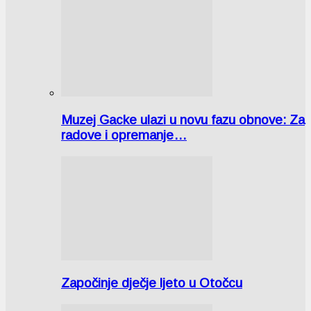
Muzej Gacke ulazi u novu fazu obnove: Za
radove i opremanje…
Započinje dječje ljeto u Otočcu