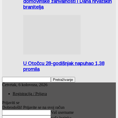
domovinske zahvalnosti i Dana hrvatskih
branitelja
U Otočcu 28-godišnjak napuhao 1,38
promila
Četvrtak, 6 kolovoza, 2026
Registracija / Prijava
Prijaviti se
Dobrodošli! Prijavite se na svoj račun
Vaš username
vaša lozinka