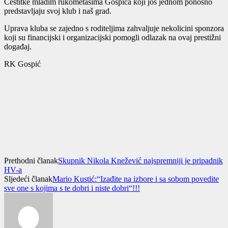
Čestitke mladim rukometašima Gospića koji još jednom ponosno
predstavljaju svoj klub i naš grad.
Uprava kluba se zajedno s roditeljima zahvaljuje nekolicini sponzora
koji su financijski i organizacijski pomogli odlazak na ovaj prestižni
događaj.
RK Gospić
Prethodni članak
Skupnik Nikola Knežević najspremniji je pripadnik
HV-a
Sljedeći članak
Mario Kustić:“Izađite na izbore i sa sobom povedite
sve one s kojima s te dobri i niste dobri“!!!