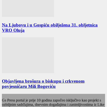
Na Ljubovu i u Gospiću obilježena 31. obljetnica
VRO Oluja
Objavljena brošura o biskupu i crkvenom
povjesničaru Mili Bogoviću
Gs Press portal je prije 10 godina započeo isključivo kao projekt s
ozbiljnim sadržajima, dnevnim događajima i zanimljivostima iz Like