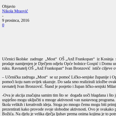
Objavio
Nikola Mraović
-
9 prosinca, 2016
0
Učenici školske zadruge „Most“ OŠ „Anž Frankopan“ iz Kosinja su 
prodaje namijenjen je Dječjem odjelu Opće bolnice Gospić i Domu umi
ruku. Ravnatelj OŠ „Anž Frankopan“ Ivan Bronzović ističe ciljeve o
– Učenička zadruga „Most“ se uz pomoć Ličko-senjske županije i Opć
pomoći koju nam uvijek ukazuje. Do sada smo realizirali izložbe ovakvi
ravnatelj Ivan Bronzović. Štand je posjetio i župan ličko-senjski Mila
-Ova je akcija značajna samim tim što se događa uoči blagdana i što 
uspješno mogu uključiti u mnoge aktivnosti van nastavnog programa. D
škola velikih i kreativnih ideja. Stoga po mnogo čemu mogu biti primj
prezentirati kako provode svoje slobodne aktivnosti. Ovo je svakako pri
Božića. Na djelu je velika dječja ljubav prema onima kojima je to 