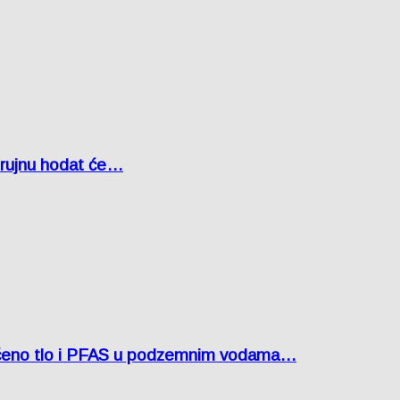
u rujnu hodat će…
ćeno tlo i PFAS u podzemnim vodama…