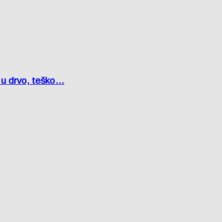
o u drvo, teško…