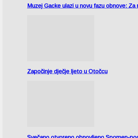
Muzej Gacke ulazi u novu fazu obnove: Za
Započinje dječje ljeto u Otočcu
Svečano otvoreno obnovljeno Spomen-područ