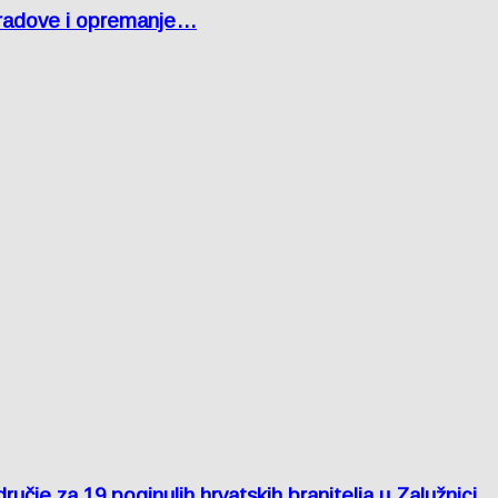
 radove i opremanje…
je za 19 poginulih hrvatskih branitelja u Zalužnici