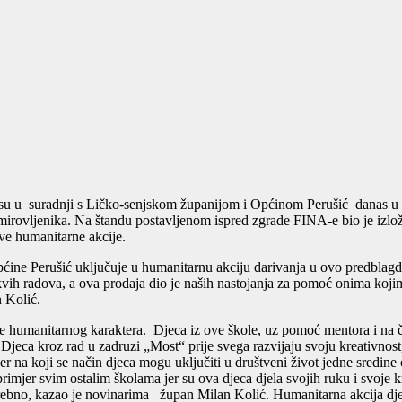
u suradnji s Ličko-senjskom županijom i Općinom Perušić danas u Go
rovljenika. Na štandu postavljenom ispred zgrade FINA-e bio je izlož
ve humanitarne akcije.
ine Perušić uključuje u humanitarnu akciju darivanja u ovo predblag
h radova, a ova prodaja dio je naših nastojanja za pomoć onima kojima k
n Kolić.
je humanitarnog karaktera. Djeca iz ove škole, uz pomoć mentora i na 
jeca kroz rad u zadruzi „Most“ prije svega razvijaju svoju kreativnos
er na koji se način djeca mogu uključiti u društveni život jedne sredine
mjer svim ostalim školama jer su ova djeca djela svojih ruku i svoje kre
potrebno, kazao je novinarima župan Milan Kolić. Humanitarna akcija 