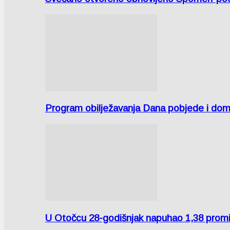
Program obilježavanja Dana pobjede i domov
U Otočcu 28-godišnjak napuhao 1,38 promi