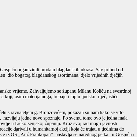
spiću organizirali prodaju blagdanskih ukrasa. Sav prihod od
en dio bogatog blagdanskog asortimana, djelo vrijednih dječjih
dansko vrijeme. Zahvaljujemo se županu Milanu Koliću na svesrdnoj
oji, osim materijalnoga, trebaju i toplu ljudsku riječ, ističe
čelu s ravnateljem g. Bronzovićem, pokazali su nam kako se vrlo
t, razvijaju jedne nove spoznaje. Po svemu tome ovo je jedna mala
 ovdje u Ličko-senjskoj županiji. Kroz svoj rad mogu javnosti
acije darivali u humanitarnoj akciji koja će trajati u tjednima do
djece iz OŠ „Anž Frankopan“ nastavlja se narednog petka u Gospiću i