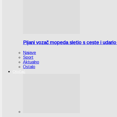
Pijani vozač mopeda sletio s ceste i udari
Najave
Sport
Aktualno
Ostalo
Otočac