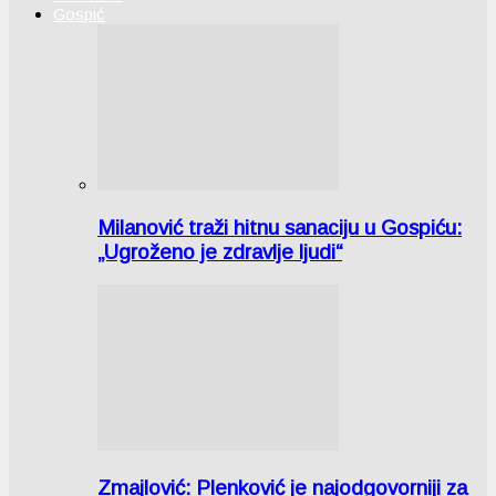
Gospić
Milanović traži hitnu sanaciju u Gospiću:
„Ugroženo je zdravlje ljudi“
Zmajlović: Plenković je najodgovorniji za