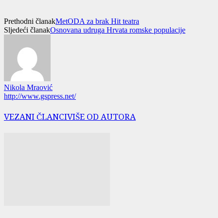
Prethodni članak
MetODA za brak Hit teatra
Sljedeći članak
Osnovana udruga Hrvata romske populacije
Nikola Mraović
http://www.gspress.net/
VEZANI ČLANCI
VIŠE OD AUTORA