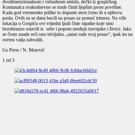
dvodimenzionalnom i virtualnom smislu, dečki iz gospićkog
Komunalca svakodnevno se trude činiti ljepšim javne površine.
Kada god vremenske prilike to dopuste srest ćemo ih u njihovu
poslu. Ovih su se dana bacili na posao uz pomoć trimera. Na više
lokacija u Gospiću ovi vrijedni ljudi čiste otpatke koje smo
bezobrazno ostavili iz sebe i popom uređuju travnjake i živice. Iako
se često znade reći ono trivijalno „samo rade svoj posao“, ipak im na
svemu valja zahvaliti.
Gs Press / N. Mraović
1
od 3