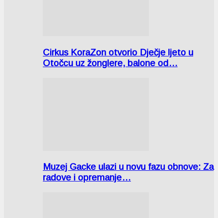
Cirkus KoraZon otvorio Dječje ljeto u
Otočcu uz žonglere, balone od…
Muzej Gacke ulazi u novu fazu obnove: Za
radove i opremanje…