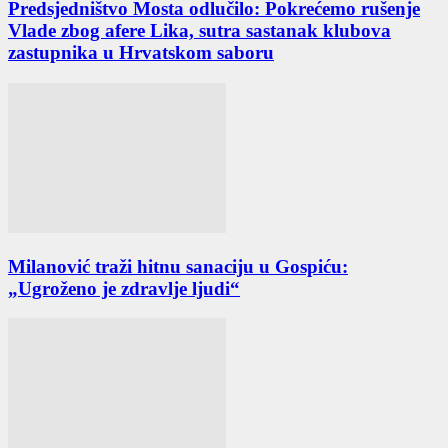
Predsjedništvo Mosta odlučilo: Pokrećemo rušenje
Vlade zbog afere Lika, sutra sastanak klubova
zastupnika u Hrvatskom saboru
Milanović traži hitnu sanaciju u Gospiću:
„Ugroženo je zdravlje ljudi“