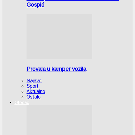
Gospić
Provala u kamper vozila
Najave
Sport
Aktualno
Ostalo
Otočac