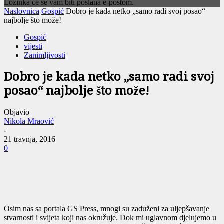
Lozinka će se vam biti poslana e-poštom.
Naslovnica
Gospić
Dobro je kada netko „samo radi svoj posao“
najbolje što može!
Gospić
vijesti
Zanimljivosti
Dobro je kada netko „samo radi svoj
posao“ najbolje što može!
Objavio
Nikola Mraović
-
21 travnja, 2016
0
Osim nas sa portala GS Press, mnogi su zaduženi za uljepšavanje
stvarnosti i svijeta koji nas okružuje. Dok mi uglavnom djelujemo u