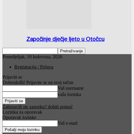
Započinje dječje ljeto u Otočcu
Ponedjeljak, 10 kolovoza, 2026
Registracija / Prijava
Prijaviti se
Dobrodošli! Prijavite se na svoj račun
Vaš username
vaša lozinka
Zaboravili ste zaporku? dobiti pomoć
Lozinka za oporavak
Oporavak lozinke
Vaš e-mail