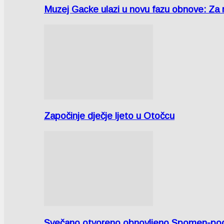
Muzej Gacke ulazi u novu fazu obnove: Za
Započinje dječje ljeto u Otočcu
Svečano otvoreno obnovljeno Spomen-područ