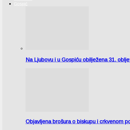
Gospić
Na Ljubovu i u Gospiću obilježena 31. oblj
Objavljena brošura o biskupu i crkvenom po