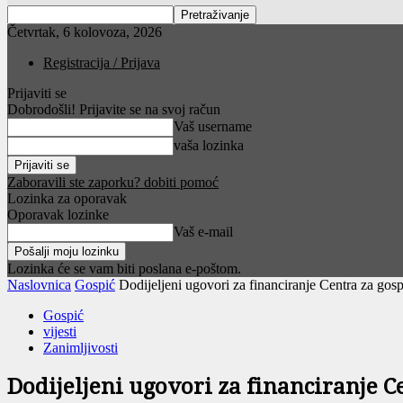
Četvrtak, 6 kolovoza, 2026
Registracija / Prijava
Prijaviti se
Dobrodošli! Prijavite se na svoj račun
Vaš username
vaša lozinka
Zaboravili ste zaporku? dobiti pomoć
Lozinka za oporavak
Oporavak lozinke
Vaš e-mail
Lozinka će se vam biti poslana e-poštom.
Naslovnica
Gospić
Dodijeljeni ugovori za financiranje Centra za go
Gospić
vijesti
Zanimljivosti
Dodijeljeni ugovori za financiranje C