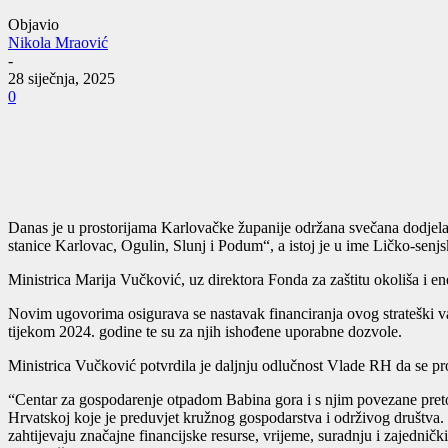
Objavio
Nikola Mraović
-
28 siječnja, 2025
0
Danas je u prostorijama Karlovačke županije održana svečana dodjel
stanice Karlovac, Ogulin, Slunj i Podum“, a istoj je u ime Ličko-senj
Ministrica Marija Vučković, uz direktora Fonda za zaštitu okoliša i e
Novim ugovorima osigurava se nastavak financiranja ovog strateški va
tijekom 2024. godine te su za njih ishođene uporabne dozvole.
Ministrica Vučković potvrdila je daljnju odlučnost Vlade RH da se p
“Centar za gospodarenje otpadom Babina gora i s njim povezane preto
Hrvatskoj koje je preduvjet kružnog gospodarstva i održivog društva
zahtijevaju značajne financijske resurse, vrijeme, suradnju i zajednički