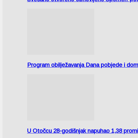
Program obilježavanja Dana pobjede i domov
U Otočcu 28-godišnjak napuhao 1,38 promi