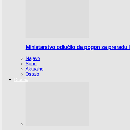
Ministarstvo odlučilo da pogon za preradu
Najave
Sport
Aktualno
Ostalo
Otočac