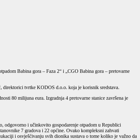
e otpadom Babina gora – Faza 2“ i „CGO Babina gora – pretovarne
, direktorici tvrtke KODOS d.o.o. koja je korisnik sredstava.
sti 80 milijuna eura. Izgradnja 4 pretovarne stanice završena je
.
rno, odgovorno i učinkovito gospodarenje otpadom u Republici
 stanovnike 7 gradova i 22 općine. Ovako kompleksni zahvati
 edukaciji i osvješćivanju svih dionika sustava o tome koliko je važno da