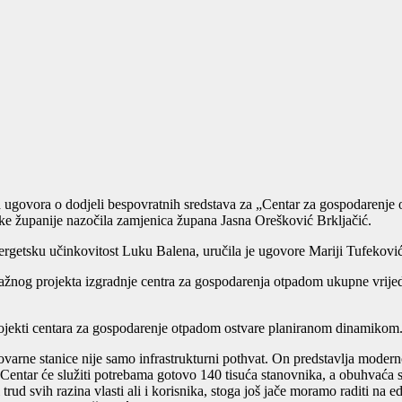
a ugovora o dodjeli bespovratnih sredstava za „Centar za gospodarenj
ske županije nazočila zamjenica župana Jasna Orešković Brkljačić.
nergetsku učinkovitost Luku Balena, uručila je ugovore Mariji Tufeković
žnog projekta izgradnje centra za gospodarenja otpadom ukupne vrijedno
rojekti centara za gospodarenje otpadom ostvare planiranom dinamikom
varne stanice nije samo infrastrukturni pothvat. On predstavlja mode
. Centar će služiti potrebama gotovo 140 tisuća stanovnika, a obuhvaća
 trud svih razina vlasti ali i korisnika, stoga još jače moramo raditi na