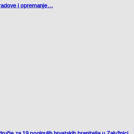
 radove i opremanje…
je za 19 poginulih hrvatskih branitelja u Zalužnici