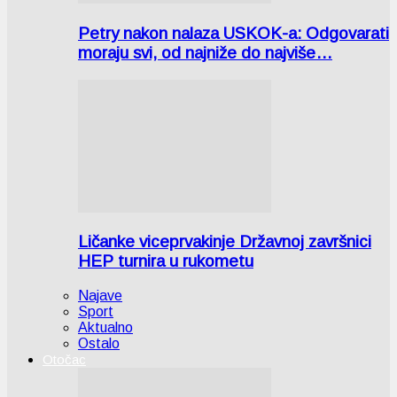
Petry nakon nalaza USKOK-a: Odgovarati
moraju svi, od najniže do najviše…
Ličanke viceprvakinje Državnoj završnici
HEP turnira u rukometu
Najave
Sport
Aktualno
Ostalo
Otočac