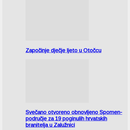
Započinje dječje ljeto u Otočcu
Svečano otvoreno obnovljeno Spomen-
područje za 19 poginulih hrvatskih
branitelja u Zalužnici