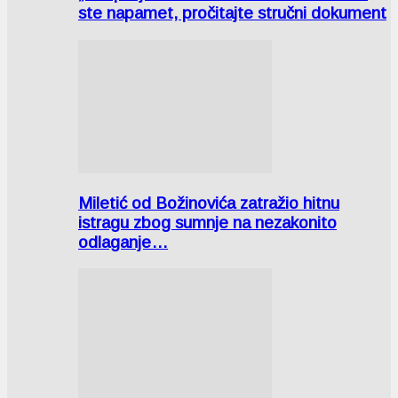
ste napamet, pročitajte stručni dokument
Miletić od Božinovića zatražio hitnu
istragu zbog sumnje na nezakonito
odlaganje…