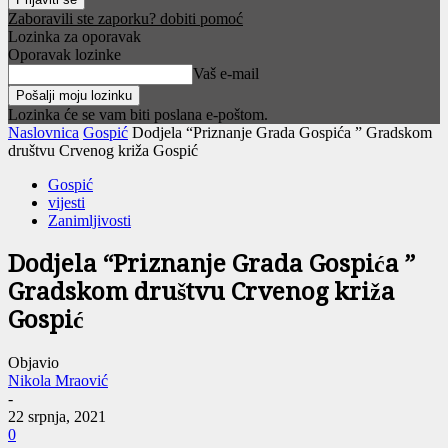
Zaboravili ste zaporku? dobiti pomoć
Lozinka za oporavak
Oporavak lozinke
Vaš e-mail
Lozinka će se vam biti poslana e-poštom.
Naslovnica
Gospić
Dodjela “Priznanje Grada Gospića ” Gradskom
društvu Crvenog križa Gospić
Gospić
vijesti
Zanimljivosti
Dodjela “Priznanje Grada Gospića ”
Gradskom društvu Crvenog križa
Gospić
Objavio
Nikola Mraović
-
22 srpnja, 2021
0