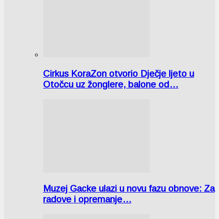
Cirkus KoraZon otvorio Dječje ljeto u
Otočcu uz žonglere, balone od…
Muzej Gacke ulazi u novu fazu obnove: Za
radove i opremanje…