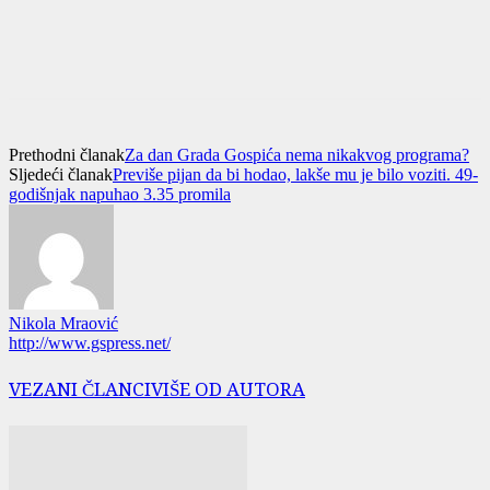
Prethodni članak
Za dan Grada Gospića nema nikakvog programa?
Sljedeći članak
Previše pijan da bi hodao, lakše mu je bilo voziti. 49-
godišnjak napuhao 3.35 promila
Nikola Mraović
http://www.gspress.net/
VEZANI ČLANCI
VIŠE OD AUTORA