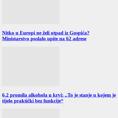
Nitko u Europi ne želi otpad iz Gospića?
Ministarstvo poslalo upite na 62 adrese
6,2 promila alkohola u krvi: „To je stanje u kojem je
tijelo praktički bez funkcije“