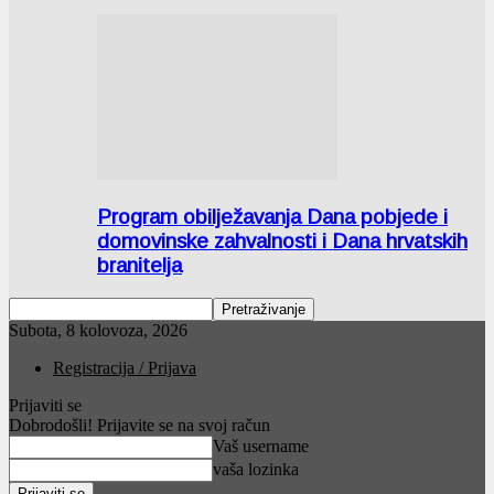
Program obilježavanja Dana pobjede i
domovinske zahvalnosti i Dana hrvatskih
branitelja
Subota, 8 kolovoza, 2026
Registracija / Prijava
Prijaviti se
Dobrodošli! Prijavite se na svoj račun
Vaš username
vaša lozinka