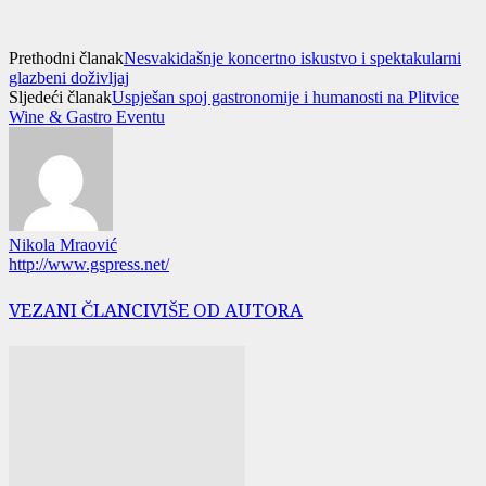
Prethodni članak
Nesvakidašnje koncertno iskustvo i spektakularni
glazbeni doživljaj
Sljedeći članak
Uspješan spoj gastronomije i humanosti na Plitvice
Wine & Gastro Eventu
Nikola Mraović
http://www.gspress.net/
VEZANI ČLANCI
VIŠE OD AUTORA