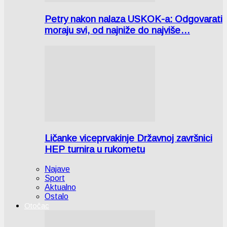
Petry nakon nalaza USKOK-a: Odgovarati
moraju svi, od najniže do najviše…
Ličanke viceprvakinje Državnoj završnici
HEP turnira u rukometu
Najave
Sport
Aktualno
Ostalo
Otočac