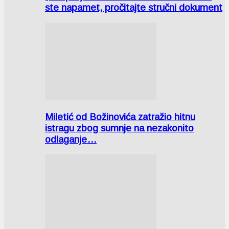
ste napamet, pročitajte stručni dokument
Miletić od Božinovića zatražio hitnu
istragu zbog sumnje na nezakonito
odlaganje…