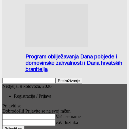
Program obilježavanja Dana pobjede i
domovinske zahvalnosti i Dana hrvatskih
branitelja
Nedjelja, 9 kolovoza, 2026
Registracija / Prijava
Prijaviti se
Dobrodošli! Prijavite se na svoj račun
Vaš username
vaša lozinka