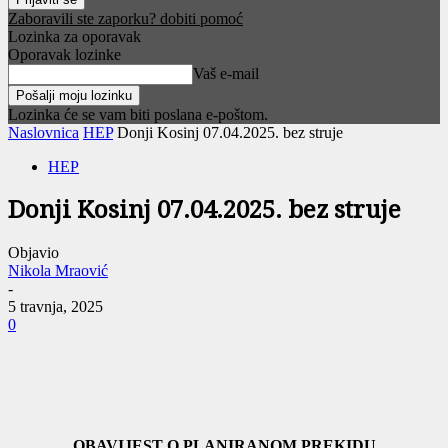
Zaboravili ste zaporku? dobiti pomoć
Lozinka za oporavak
Oporavak lozinke
Vaš e-mail
Lozinka će se vam biti poslana e-poštom.
Naslovnica
HEP
Donji Kosinj 07.04.2025. bez struje
HEP
Donji Kosinj 07.04.2025. bez struje
Objavio
Nikola Mraović
-
5 travnja, 2025
0
OBAVIJEST O PLANIRANOM PREKIDU