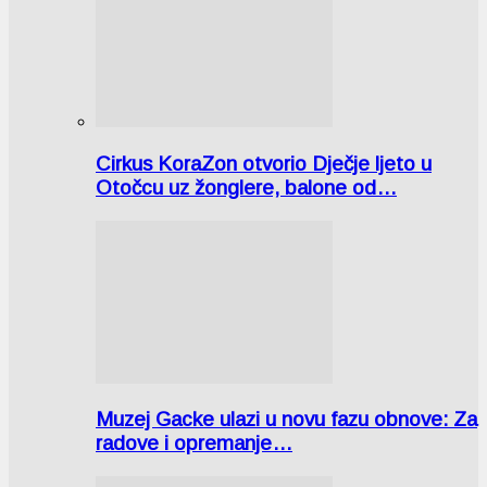
Cirkus KoraZon otvorio Dječje ljeto u
Otočcu uz žonglere, balone od…
Muzej Gacke ulazi u novu fazu obnove: Za
radove i opremanje…