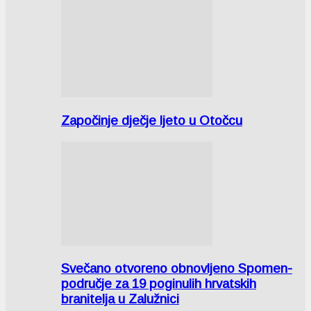
Započinje dječje ljeto u Otočcu
Svečano otvoreno obnovljeno Spomen-
područje za 19 poginulih hrvatskih
branitelja u Zalužnici