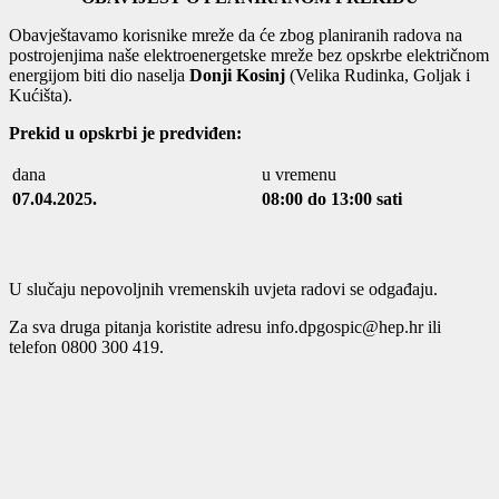
Obavještavamo korisnike mreže da će zbog planiranih radova na
postrojenjima naše elektroenergetske mreže bez opskrbe električnom
energijom biti dio naselja
Donji Kosinj
(Velika Rudinka, Goljak i
Kućišta).
Prekid u opskrbi je predviđen:
dana
u vremenu
07.04.2025.
08:00 do 13:00 sati
U slučaju nepovoljnih vremenskih uvjeta radovi se odgađaju.
Za sva druga pitanja koristite adresu info.dpgospic@hep.hr ili
telefon 0800 300 419.