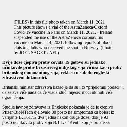
(FILES) In this file photo taken on March 11, 2021
This picture shows a vial of the AstraZeneca/Oxford
Covid-19 vaccine in Paris on March 11, 2021. - Ireland
suspended the use of the AstraZeneca coronavirus
vaccine on March 14, 2021, following reports of blood
clots in adults who received the shot in Norway. (Photo
by JOEL SAGET / AFP)
Dvije doze cjepiva protiv covida-19 gotovo su jednako
učinkovite protiv brzoširećeg indijskog soja virusa kao i protiv
britanskog dominantnog soja, rekli su u subotu engleski
zdravstveni dužnosnici.
Britanski ministar zdravstva kazao je da su i to “prijelomni podaci” i
da se sve više nada da će vlada idući mjesec moći ukinuti više
ograničenja.
Studija javnog zdravstva iz Engleske pokazala je da je cjepivo
Pfizer-BioNTech djelovalo 88 posto na simptomatsku bolest iz
varijante B.1.617.2 dva tjedna nakon druge doze, dok je 93
posto učinkovito protiv soja B.1.1.7 “Kent” koji je britanska