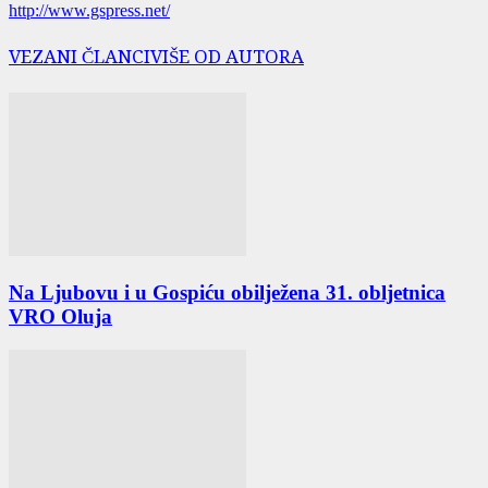
http://www.gspress.net/
VEZANI ČLANCI
VIŠE OD AUTORA
Na Ljubovu i u Gospiću obilježena 31. obljetnica
VRO Oluja