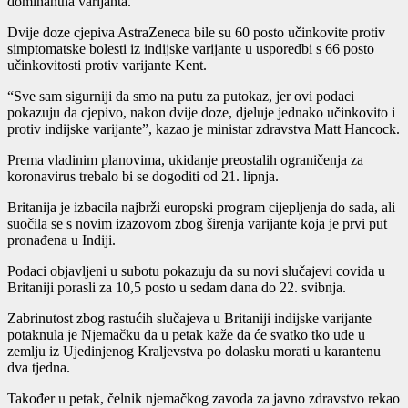
dominantna varijanta.
Dvije doze cjepiva AstraZeneca bile su 60 posto učinkovite protiv
simptomatske bolesti iz indijske varijante u usporedbi s 66 posto
učinkovitosti protiv varijante Kent.
“Sve sam sigurniji da smo na putu za putokaz, jer ovi podaci
pokazuju da cjepivo, nakon dvije doze, djeluje jednako učinkovito i
protiv indijske varijante”, kazao je ministar zdravstva Matt Hancock.
Prema vladinim planovima, ukidanje preostalih ograničenja za
koronavirus trebalo bi se dogoditi od 21. lipnja.
Britanija je izbacila najbrži europski program cijepljenja do sada, ali
suočila se s novim izazovom zbog širenja varijante koja je prvi put
pronađena u Indiji.
Podaci objavljeni u subotu pokazuju da su novi slučajevi covida u
Britaniji porasli za 10,5 posto u sedam dana do 22. svibnja.
Zabrinutost zbog rastućih slučajeva u Britaniji indijske varijante
potaknula je Njemačku da u petak kaže da će svatko tko uđe u
zemlju iz Ujedinjenog Kraljevstva po dolasku morati u karantenu
dva tjedna.
Također u petak, čelnik njemačkog zavoda za javno zdravstvo rekao