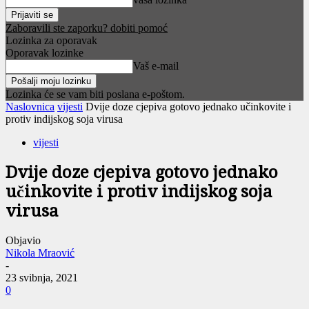
Zaboravili ste zaporku? dobiti pomoć
Lozinka za oporavak
Oporavak lozinke
Vaš e-mail
Lozinka će se vam biti poslana e-poštom.
Naslovnica
vijesti
Dvije doze cjepiva gotovo jednako učinkovite i
protiv indijskog soja virusa
vijesti
Dvije doze cjepiva gotovo jednako
učinkovite i protiv indijskog soja
virusa
Objavio
Nikola Mraović
-
23 svibnja, 2021
0