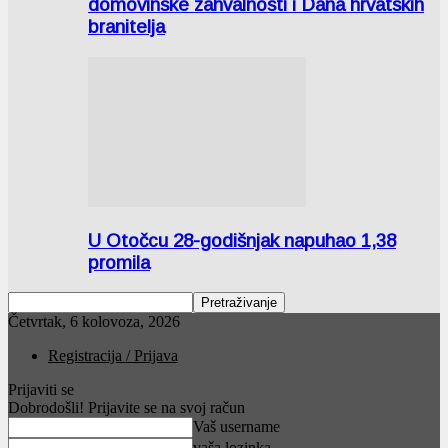
domovinske zahvalnosti i Dana hrvatskih
branitelja
U Otočcu 28-godišnjak napuhao 1,38
promila
Četvrtak, 6 kolovoza, 2026
Registracija / Prijava
Prijaviti se
Dobrodošli! Prijavite se na svoj račun
Vaš username
vaša lozinka