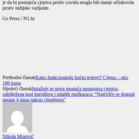
je da bi postojeća cjepiva protiv covida mogla biti manje učinkovita
protiv indijske varijante.
Gs Press / N1.hr
Prethodni članak
Kako funkcioniraju kućni testovi? Cijena – oko
100 kuna
Sljedeći članak
Istražuje se nova moguća nuspojava cjepiva,
zabilježena kod tinejdžera i mlađih muškaraca: “Najčešće se dogodi
unutar 4 dana nakon cijepljenja”
Nikola Mraović