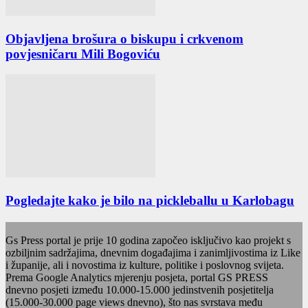
Objavljena brošura o biskupu i crkvenom
povjesničaru Mili Bogoviću
Pogledajte kako je bilo na pickleballu u Karlobagu
Gs Press portal je prije 10 godina započeo isključivo kao projekt s
ozbiljnim sadržajima, dnevnim događajima i zanimljivostima iz Like
i županije, ali i novostima iz kulture, politike i poslovnog svijeta.
Prema Google Analytics mjerenju posjeta, portal GS PRESS
dnevno posjeti između 10.000-15.000 jedinstvenih posjetitelja
(15.000-30.000 page views dnevno), što nas svrstava među