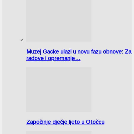
Muzej Gacke ulazi u novu fazu obnove: Za
radove i opremanje…
Započinje dječje ljeto u Otočcu