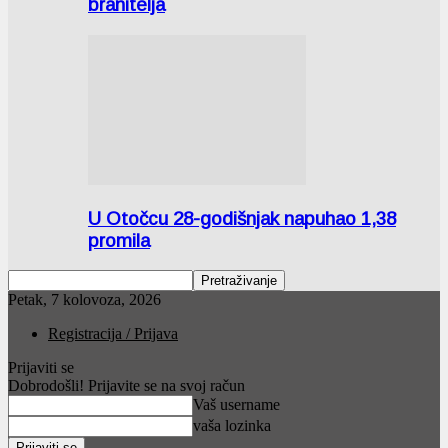
branitelja
U Otočcu 28-godišnjak napuhao 1,38
promila
Petak, 7 kolovoza, 2026
Registracija / Prijava
Prijaviti se
Dobrodošli! Prijavite se na svoj račun
Vaš username
vaša lozinka