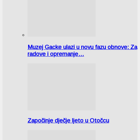
Muzej Gacke ulazi u novu fazu obnove: Za
radove i opremanje…
Započinje dječje ljeto u Otočcu