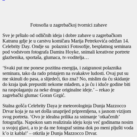
Fotosofia u zagrebačkoj tvornici zabave
Sve je prštalo od odličnih ideja i dobre zabave u zagrebačkom
Katranu gdje je u carstvu komičara Marija Petrekovića održan 14.
Celebrity Day. Ondje su polaznici Fotosofije, besplatnog seminara
pod vodstvom fotografa Damira Hoyke, snimali kreativne portrete
glazbenika, sportaša, glumaca, tv-voditelja…
‘Svaki put me ponese pozitina energija, i zaigranost polaznika
seminara, tako da rado pristajem na svakakve ludosti. Ovaj put su
me skinuli do pasa, a slijedeći, tko zna? No, mislim da ću skidanje
do kraja ipak prepustiti nekome mlađem, a ja ću i iduće godine biti
na raspolaganju za neke druge originalne ideje.’ – rekao je
zagrebački glumac Goran Grgić.
Stalna gošća Celebrity Daya je meteorologinja Dunja Mazzocco
Drvar koja je na set došla unaprijed pripremljena, s jasnom vizijom
svog portreta. ‘Ovo je idealna prilika za snimanje ‘otkačenih’
fotografija. Napokon sam realizirala ideju koju već godinama nosim
u svojoj glavi, a to je da me fotograf snima dok po meni pljušti voda
k’o iz kabla!’ – otkrila je Dunja Mazzocco Drvar.