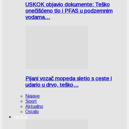
USKOK objavio dokumente: Teško
onečišćeno tlo i PFAS u podzemnim
vodama…
Pijani vozač mopeda sletio s ceste i
udario u drvo, teško…
Najave
Sport
Aktualno
Ostalo
Otočac