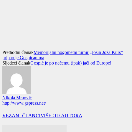
Prethodni članak
Memorijalni nogometni turnir „Josip Joža Kurs“
pripao je Gospićanima
Sljedeći članak
Gospić je po nečemu (ipak) jači od Europe!
Nikola Mraović
http://www.gspress.net/
VEZANI ČLANCI
VIŠE OD AUTORA