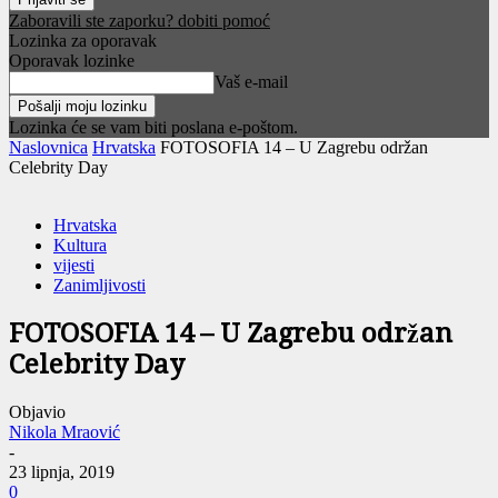
Zaboravili ste zaporku? dobiti pomoć
Lozinka za oporavak
Oporavak lozinke
Vaš e-mail
Lozinka će se vam biti poslana e-poštom.
Naslovnica
Hrvatska
FOTOSOFIA 14 – U Zagrebu održan
Celebrity Day
Hrvatska
Kultura
vijesti
Zanimljivosti
FOTOSOFIA 14 – U Zagrebu održan
Celebrity Day
Objavio
Nikola Mraović
-
23 lipnja, 2019
0