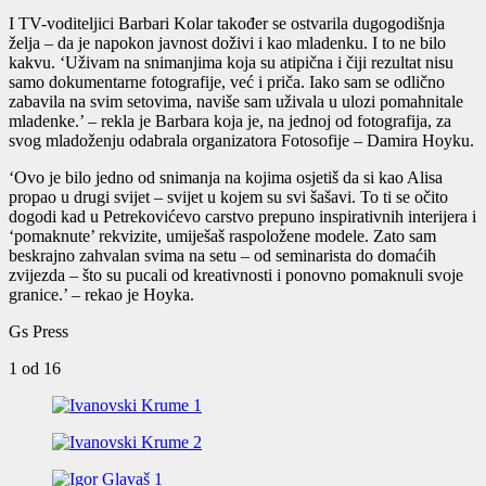
I TV-voditeljici Barbari Kolar također se ostvarila dugogodišnja
želja – da je napokon javnost doživi i kao mladenku. I to ne bilo
kakvu. ‘Uživam na snimanjima koja su atipična i čiji rezultat nisu
samo dokumentarne fotografije, već i priča. Iako sam se odlično
zabavila na svim setovima, naviše sam uživala u ulozi pomahnitale
mladenke.’ – rekla je Barbara koja je, na jednoj od fotografija, za
svog mladoženju odabrala organizatora Fotosofije – Damira Hoyku.
‘Ovo je bilo jedno od snimanja na kojima osjetiš da si kao Alisa
propao u drugi svijet – svijet u kojem su svi šašavi. To ti se očito
dogodi kad u Petrekovićevo carstvo prepuno inspirativnih interijera i
‘pomaknute’ rekvizite, umiješaš raspoložene modele. Zato sam
beskrajno zahvalan svima na setu – od seminarista do domaćih
zvijezda – što su pucali od kreativnosti i ponovno pomaknuli svoje
granice.’ – rekao je Hoyka.
Gs Press
1
od 16