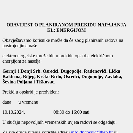
OBAVIJEST O PLANIRANOM PREKIDU NAPAJANJA
EL: ENERGIJOM
Obavještavamo korisnike mreže da će zbog planiranih radova na
postrojenjima naše
elektroenergetske mreže biti u prekidu opskrba električnom
energijom za naselja:
Gornji i Donji Srb, Osredci, Dugopolje, Rađenovići, Lička
Kaldrma, Biljeg, Krčko Brdo,
Osredci, Dugopolje, Zavlaka,
Ševina Poljana i Tiškovac
.
Prekid u opskrbi je predviđen:
dana u vremenu
10.10.2024. 08:30 do 16:00 sati
U slučaju nepovoljnih vremenskih uvjeta radovi se odgađaju.
Za sva druga pitanja koristite adresu
info.dpgospic@hep.hr
ili