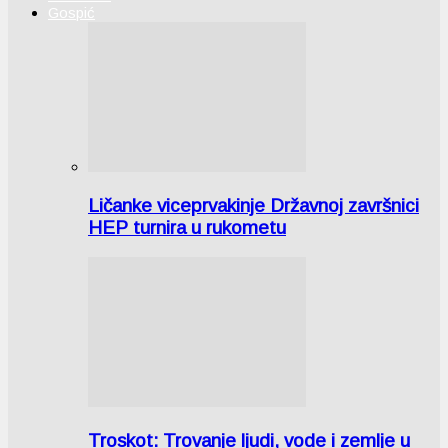
Gospić
Ličanke viceprvakinje Državnoj završnici
HEP turnira u rukometu
Troskot: Trovanje ljudi, vode i zemlje u