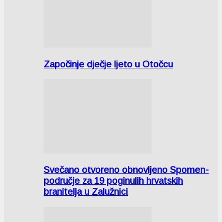
Započinje dječje ljeto u Otočcu
Svečano otvoreno obnovljeno Spomen-
područje za 19 poginulih hrvatskih
branitelja u Zalužnici