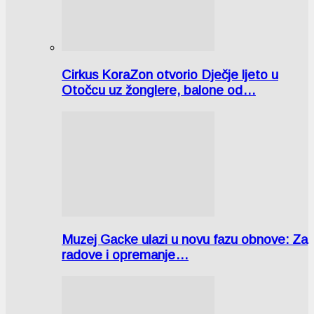
Cirkus KoraZon otvorio Dječje ljeto u
Otočcu uz žonglere, balone od…
Muzej Gacke ulazi u novu fazu obnove: Za
radove i opremanje…