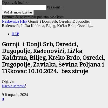
Oporavak lozinke
Vaš e-mail
Lozinka će se vam biti poslana e-poštom.
Naslovnica
HEP
Gornji i Donji Srb, Osredci, Dugopolje,
Rađenovići, Lička Kaldrma, Biljeg, Krčko Brdo, Osredci,...
HEP
Gornji i Donji Srb, Osredci,
Dugopolje, Rađenovići, Lička
Kaldrma, Biljeg, Krčko Brdo, Osredci,
Dugopolje, Zavlaka, Ševina Poljana i
Tiškovac 10.10.2024. bez struje
Objavio
Nikola Mraović
-
9 listopada, 2024
0