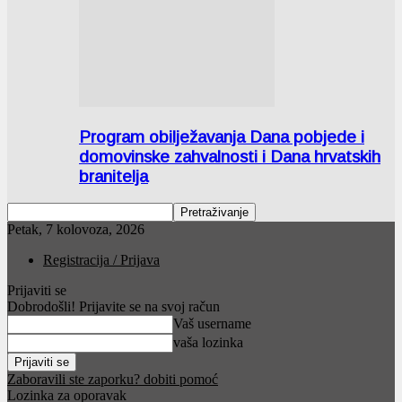
Program obilježavanja Dana pobjede i
domovinske zahvalnosti i Dana hrvatskih
branitelja
Petak, 7 kolovoza, 2026
Registracija / Prijava
Prijaviti se
Dobrodošli! Prijavite se na svoj račun
Vaš username
vaša lozinka
Zaboravili ste zaporku? dobiti pomoć
Lozinka za oporavak