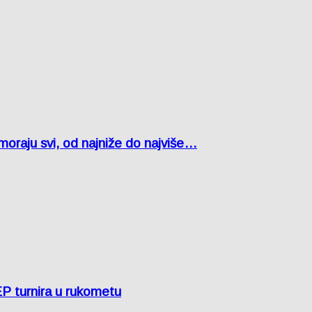
oraju svi, od najniže do najviše…
EP turnira u rukometu