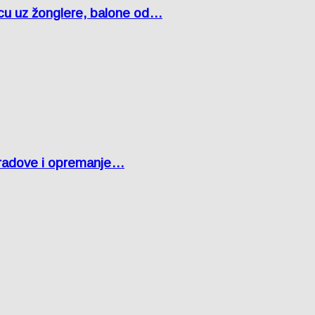
čcu uz žonglere, balone od…
 radove i opremanje…