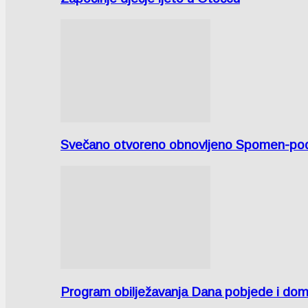
Svečano otvoreno obnovljeno Spomen-područ
Program obilježavanja Dana pobjede i domov