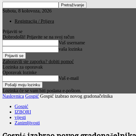
Subota, 8 kolovoza, 2026
Registracija / Prijava
Prijaviti se
Dobrodošli! Prijavite se na svoj račun
Vaš username
vaša lozinka
Zaboravili ste zaporku? dobiti pomoć
Lozinka za oporavak
Oporavak lozinke
Vaš e-mail
Lozinka će se vam biti poslana e-poštom.
Naslovnica
Gospić
Gospić izabrao novog gradonačelnika
Gospić
IZBORI
vijesti
Zanimljivosti