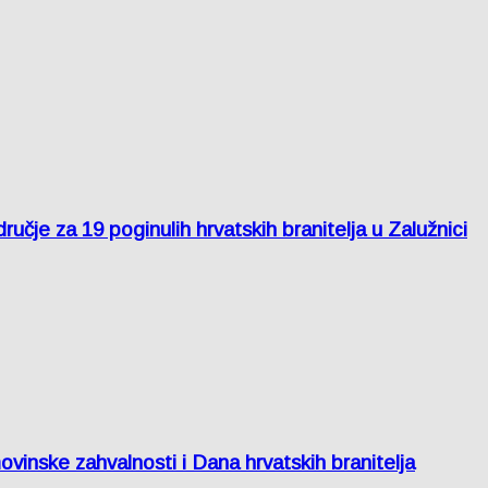
je za 19 poginulih hrvatskih branitelja u Zalužnici
inske zahvalnosti i Dana hrvatskih branitelja