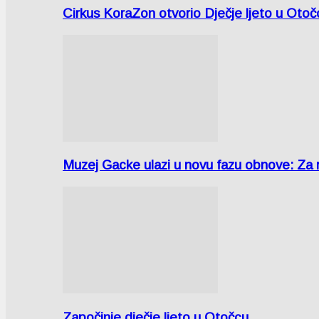
Cirkus KoraZon otvorio Dječje ljeto u Oto
Muzej Gacke ulazi u novu fazu obnove: Za
Započinje dječje ljeto u Otočcu