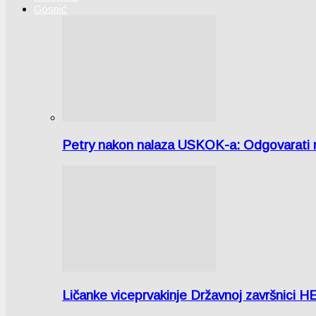
Gospić
Petry nakon nalaza USKOK-a: Odgovarati m
Ličanke viceprvakinje Državnoj završnici H