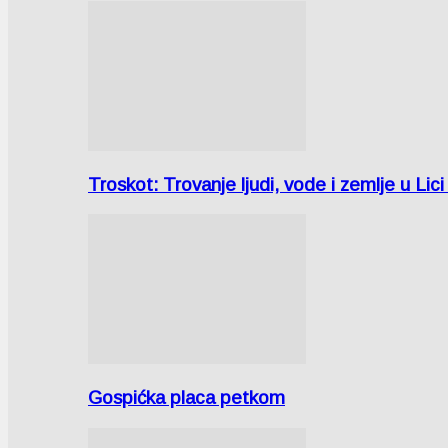
Troskot: Trovanje ljudi, vode i zemlje u 
Gospićka placa petkom