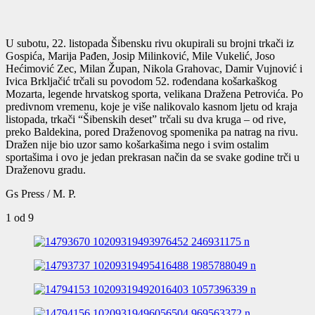
U subotu, 22. listopada Šibensku rivu okupirali su brojni trkači iz
Gospića, Marija Pađen, Josip Milinković, Mile Vukelić, Joso
Hećimović Zec, Milan Župan, Nikola Grahovac, Damir Vujnović i
Ivica Brkljačić trčali su povodom 52. rođendana košarkaškog
Mozarta, legende hrvatskog sporta, velikana Dražena Petrovića. Po
predivnom vremenu, koje je više nalikovalo kasnom ljetu od kraja
listopada, trkači “Šibenskih deset” trčali su dva kruga – od rive,
preko Baldekina, pored Draženovog spomenika pa natrag na rivu.
Dražen nije bio uzor samo košarkašima nego i svim ostalim
sportašima i ovo je jedan prekrasan način da se svake godine trči u
Draženovu gradu.
Gs Press / M. P.
1
od 9