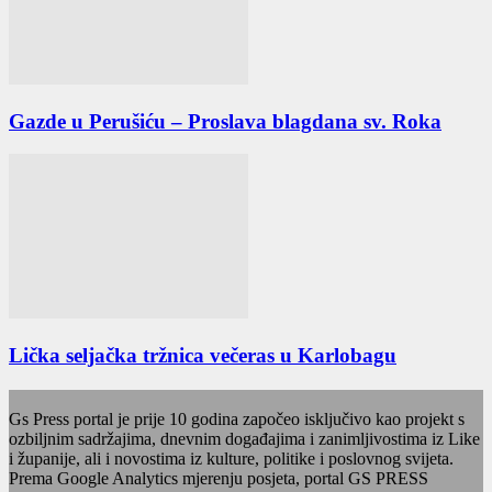
Gazde u Perušiću – Proslava blagdana sv. Roka
Lička seljačka tržnica večeras u Karlobagu
Gs Press portal je prije 10 godina započeo isključivo kao projekt s
ozbiljnim sadržajima, dnevnim događajima i zanimljivostima iz Like
i županije, ali i novostima iz kulture, politike i poslovnog svijeta.
Prema Google Analytics mjerenju posjeta, portal GS PRESS