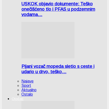
USKOK objavio dokumente: Teško
onečišćeno tlo i PFAS u podzemnim
vodama…
Pijani vozač mopeda sletio s ceste i
udario u drvo, teško…
Najave
Sport
Aktualno
Ostalo
Otočac