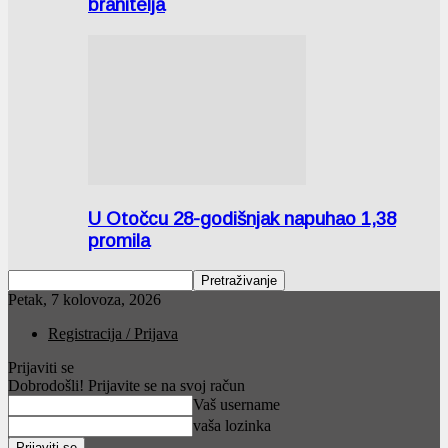
branitelja
U Otočcu 28-godišnjak napuhao 1,38
promila
Petak, 7 kolovoza, 2026
Registracija / Prijava
Prijaviti se
Dobrodošli! Prijavite se na svoj račun
Vaš username
vaša lozinka