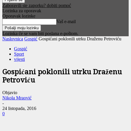
Zaboravili ste zaporku? dobiti pomoć
Lozinka za oporavak
Oporavak lozinke
Vaš e-mail
Lozinka će se vam biti poslana e-poštom.
Naslovnica
Gospić
Gospićani poklonili utrku Draženu Petroviću
Gospić
Sport
vijesti
Gospićani poklonili utrku Draženu
Petroviću
Objavio
Nikola Mraović
-
24 listopada, 2016
0