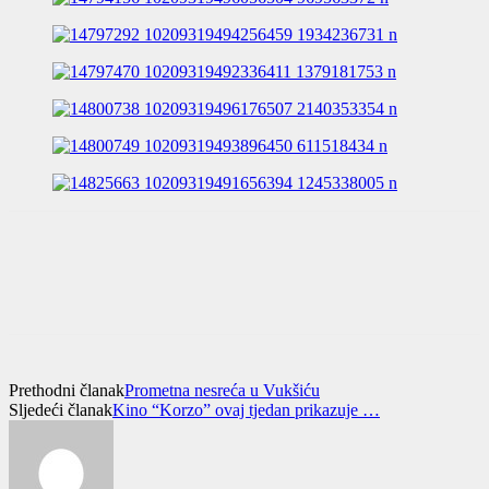
Prethodni članak
Prometna nesreća u Vukšiću
Sljedeći članak
Kino “Korzo” ovaj tjedan prikazuje …