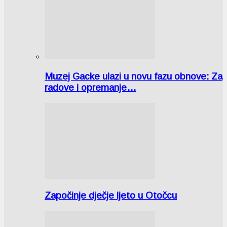
Muzej Gacke ulazi u novu fazu obnove: Za
radove i opremanje…
Započinje dječje ljeto u Otočcu