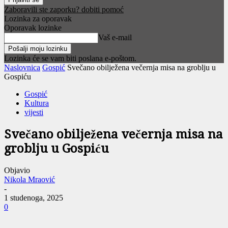
Zaboravili ste zaporku? dobiti pomoć
Lozinka za oporavak
Oporavak lozinke
Vaš e-mail
Lozinka će se vam biti poslana e-poštom.
Naslovnica
Gospić
Svečano obilježena večernja misa na groblju u
Gospiću
Gospić
Kultura
vijesti
Svečano obilježena večernja misa na
groblju u Gospiću
Objavio
Nikola Mraović
-
1 studenoga, 2025
0