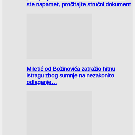
ste napamet, pročitajte stručni dokument
Miletić od Božinovića zatražio hitnu
istragu zbog sumnje na nezakonito
odlaganje…