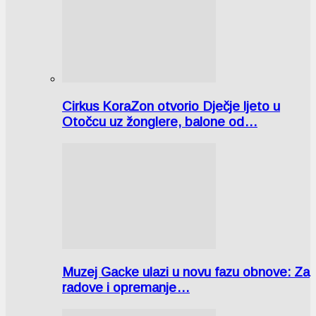
Cirkus KoraZon otvorio Dječje ljeto u
Otočcu uz žonglere, balone od…
Muzej Gacke ulazi u novu fazu obnove: Za
radove i opremanje…