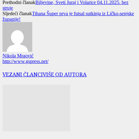
Prethodni članak
Biljevine, Sveti Juraj i Volarice 04.11.2025. bez
struje
Sljedeći članak
Tihana Šuper prva je futsal sutkinja iz Ličko-senjske
županije!
Nikola Mraović
http://www.gspress.net/
VEZANI ČLANCI
VIŠE OD AUTORA