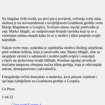
Na blagdan Svih svetih, po prvi put u povijesti, večernja sveta misa
služena je na novouređenom i osvijetljenom Gradskom groblju svete
Marije Magdalene u Gospiću. Svečano misno slavlje predvodio je
otac Marko Maglić, uz sudjelovanje brojnih vjernika koji su se u
večernjim satima okupili kako bi se u molitvi i tišini prisjetili svojih
najmilijih.
Nakon svete mise, uslijedila je zajednička molitva Božjeg odrješenja
pred velikim križem, koju je predvodio otac Marko Maglić, dok su
okupljeni vjernici u sabranosti i molitvi palili svijeće i ostavljali
cvijeće na grobovima svojih bližnjih. Poseban ugođaj stvorila je
tisućama lampiona obasjana noćna tišina groblja, koja je odzvanjala
mirom, dostojanstvom i zahvalnošću.
Fotogaleriju večeri donosimo u nastavku, kroz prizore svjetlosti i
sjećanja zabilježene na Gradskom groblju u Gospiću.
Gs Press
1
od 22