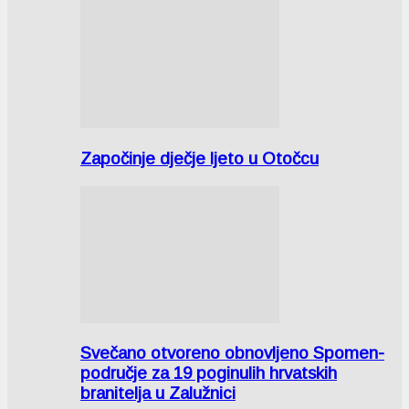
Započinje dječje ljeto u Otočcu
Svečano otvoreno obnovljeno Spomen-
područje za 19 poginulih hrvatskih
branitelja u Zalužnici