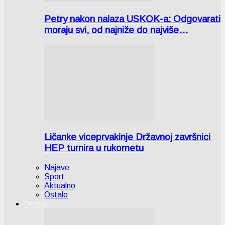
Petry nakon nalaza USKOK-a: Odgovarati
moraju svi, od najniže do najviše…
Ličanke viceprvakinje Državnoj završnici
HEP turnira u rukometu
Najave
Sport
Aktualno
Ostalo
Otočac