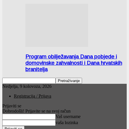
Program obilježavanja Dana pobjede i
domovinske zahvalnosti i Dana hrvatskih
branitelja
Nedjelja, 9 kolovoza, 2026
Registracija / Prijava
Prijaviti se
Dobrodošli! Prijavite se na svoj račun
Vaš username
vaša lozinka