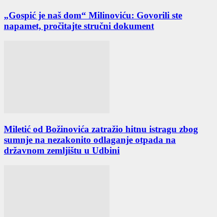
„Gospić je naš dom“ Milinoviću: Govorili ste
napamet, pročitajte stručni dokument
Miletić od Božinovića zatražio hitnu istragu zbog
sumnje na nezakonito odlaganje otpada na
državnom zemljištu u Udbini