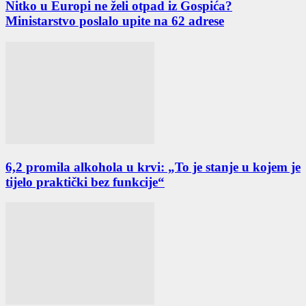
Nitko u Europi ne želi otpad iz Gospića?
Ministarstvo poslalo upite na 62 adrese
6,2 promila alkohola u krvi: „To je stanje u kojem je
tijelo praktički bez funkcije“