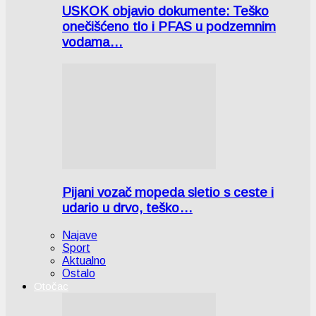
USKOK objavio dokumente: Teško
onečišćeno tlo i PFAS u podzemnim
vodama…
Pijani vozač mopeda sletio s ceste i
udario u drvo, teško…
Najave
Sport
Aktualno
Ostalo
Otočac