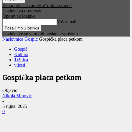
Zaboravili ste zaporku? dobiti pomoć
Lozinka za oporavak
Oporavak lozinke
Vaš e-mail
Lozinka će se vam biti poslana e-poštom.
Naslovnica
Gospić
Gospićka placa petkom
Gospić
Kultura
Tržnica
vijesti
Gospićka placa petkom
Objavio
Nikola Mraović
-
5 rujna, 2025
0