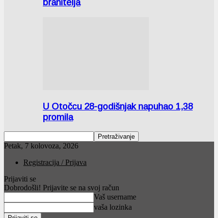
branitelja
U Otočcu 28-godišnjak napuhao 1,38
promila
Petak, 7 kolovoza, 2026
Registracija / Prijava
Prijaviti se
Dobrodošli! Prijavite se na svoj račun
Vaš username
vaša lozinka