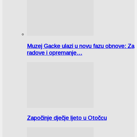
Muzej Gacke ulazi u novu fazu obnove: Za
radove i opremanje…
Započinje dječje ljeto u Otočcu