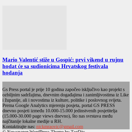
Mario Valentić stiže u Gospić: prvi vikend u rujnu
hodat će sa sudionicima Hrvatskog festivala
hodanja
Gs Press portal je prije 10 godina započeo isključivo kao projekt s
ozbiljnim sadržajima, dnevnim događajima i zanimljivostima iz Like
i županije, ali i novostima iz kulture, politike i poslovnog svijeta.
Prema Google Analytics mjerenju posjeta, portal GS PRESS
dnevno posjeti između 10.000-15.000 jedinstvenih posjetitelja
(15.000-30.000 page views dnevno), što nas svrstava među
najčitanije lokalne medije u RH.
Kontaktirajte nas:
nickmraovic@gmail.com
© Newspaper WordPress Theme by TagDiv