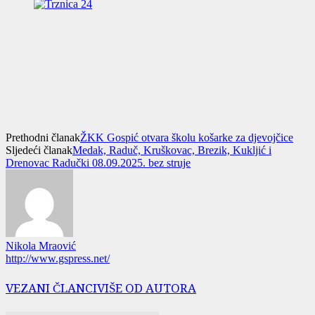
Prethodni članak
ŽKK Gospić otvara školu košarke za djevojčice
Sljedeći članak
Medak, Raduč, Kruškovac, Brezik, Kukljić i
Drenovac Radučki 08.09.2025. bez struje
Nikola Mraović
http://www.gspress.net/
VEZANI ČLANCI
VIŠE OD AUTORA