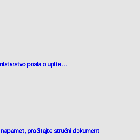
inistarstvo poslalo upite…
e napamet, pročitajte stručni dokument