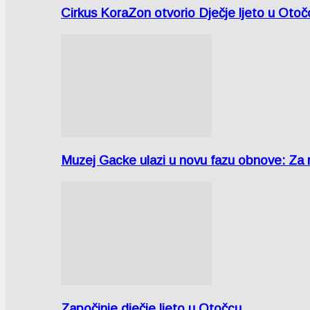
Cirkus KoraZon otvorio Dječje ljeto u Oto
Muzej Gacke ulazi u novu fazu obnove: Za
Započinje dječje ljeto u Otočcu