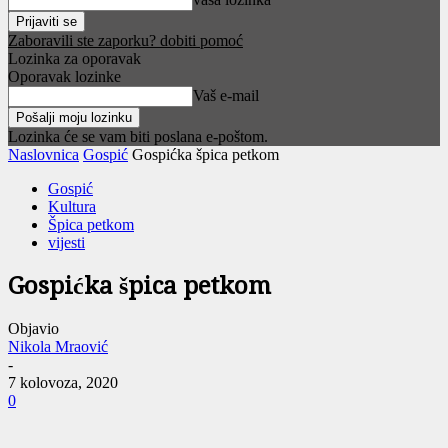
Zaboravili ste zaporku? dobiti pomoć
Lozinka za oporavak
Oporavak lozinke
Vaš e-mail
Lozinka će se vam biti poslana e-poštom.
Naslovnica
Gospić
Gospićka špica petkom
Gospić
Kultura
Špica petkom
vijesti
Gospićka špica petkom
Objavio
Nikola Mraović
-
7 kolovoza, 2020
0