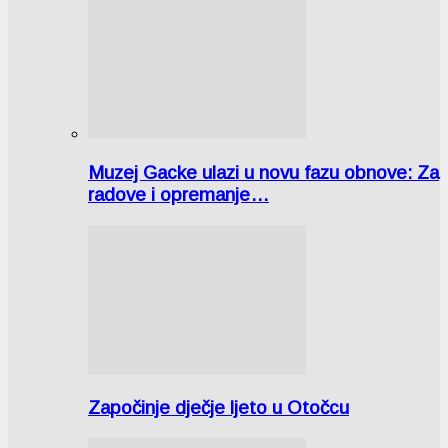
Muzej Gacke ulazi u novu fazu obnove: Za
radove i opremanje…
Započinje dječje ljeto u Otočcu