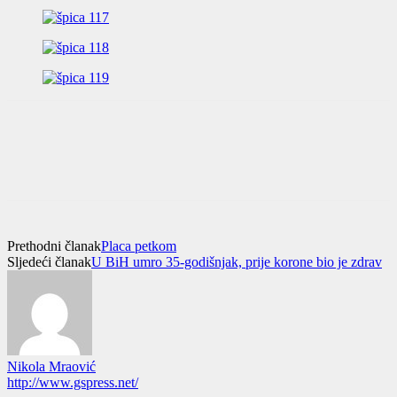
Prethodni članak
Placa petkom
Sljedeći članak
U BiH umro 35-godišnjak, prije korone bio je zdrav
Nikola Mraović
http://www.gspress.net/