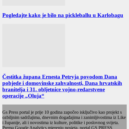
Pogledajte kako je bilo na pickleballu u Karlobagu
Čestitka župana Ernesta Petryja povodom Dana
pobjede i domovinske zahvalnosti, Dana hrvatskih
branitelja i 31. obljetnice vojno-redarstvene
operacije „Oluja“
Gs Press portal je prije 10 godina započeo isključivo kao projekt s
ozbiljnim sadržajima, dnevnim događajima i zanimljivostima iz Like
i županije, ali i novostima iz kulture, politike i poslovnog svijeta.
Prema Google Analytics mjerenju posjeta, portal GS PRESS