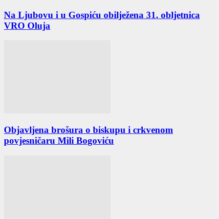
Na Ljubovu i u Gospiću obilježena 31. obljetnica
VRO Oluja
Objavljena brošura o biskupu i crkvenom
povjesničaru Mili Bogoviću