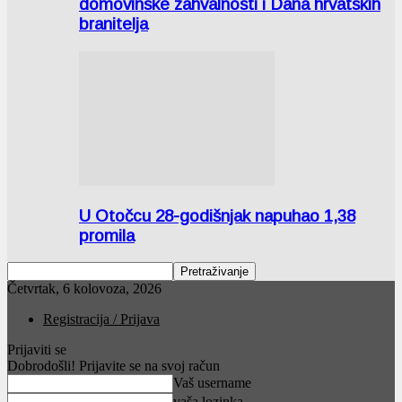
domovinske zahvalnosti i Dana hrvatskih
branitelja
U Otočcu 28-godišnjak napuhao 1,38
promila
Četvrtak, 6 kolovoza, 2026
Registracija / Prijava
Prijaviti se
Dobrodošli! Prijavite se na svoj račun
Vaš username
vaša lozinka