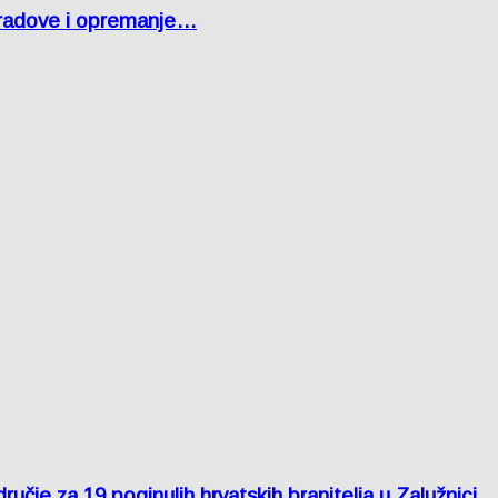
 radove i opremanje…
je za 19 poginulih hrvatskih branitelja u Zalužnici