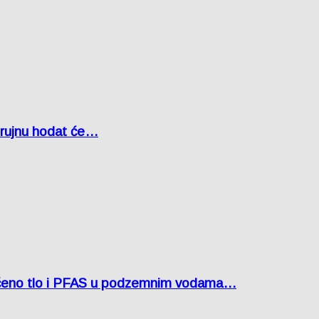
u rujnu hodat će…
ćeno tlo i PFAS u podzemnim vodama…