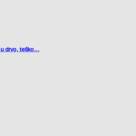
o u drvo, teško…