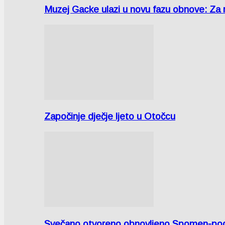
Muzej Gacke ulazi u novu fazu obnove: Za
Započinje dječje ljeto u Otočcu
Svečano otvoreno obnovljeno Spomen-područ