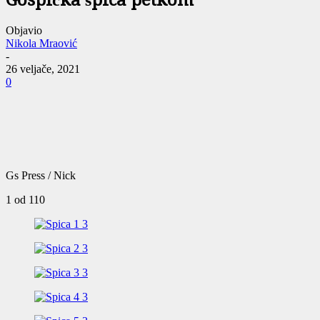
Gospićka špica petkom
Objavio
Nikola Mraović
-
26 veljače, 2021
0
Gs Press / Nick
1
od 110