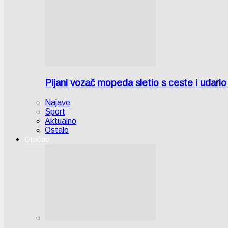
Pijani vozač mopeda sletio s ceste i udari
Najave
Sport
Aktualno
Ostalo
Otočac