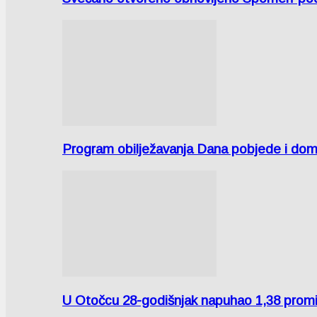
Program obilježavanja Dana pobjede i domov
U Otočcu 28-godišnjak napuhao 1,38 promi