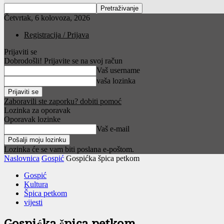
Četvrtak, 6 kolovoza, 2026
Registracija / Prijava
Prijaviti se
Dobrodošli! Prijavite se na svoj račun
Vaš username
vaša lozinka
Zaboravili ste zaporku? dobiti pomoć
Lozinka za oporavak
Oporavak lozinke
Vaš e-mail
Lozinka će se vam biti poslana e-poštom.
Naslovnica
Gospić
Gospićka špica petkom
Gospić
Kultura
Špica petkom
vijesti