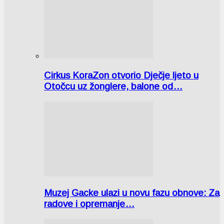
Cirkus KoraZon otvorio Dječje ljeto u
Otočcu uz žonglere, balone od…
Muzej Gacke ulazi u novu fazu obnove: Za
radove i opremanje…