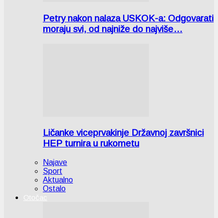
Petry nakon nalaza USKOK-a: Odgovarati
moraju svi, od najniže do najviše…
Ličanke viceprvakinje Državnoj završnici
HEP turnira u rukometu
Najave
Sport
Aktualno
Ostalo
Otočac