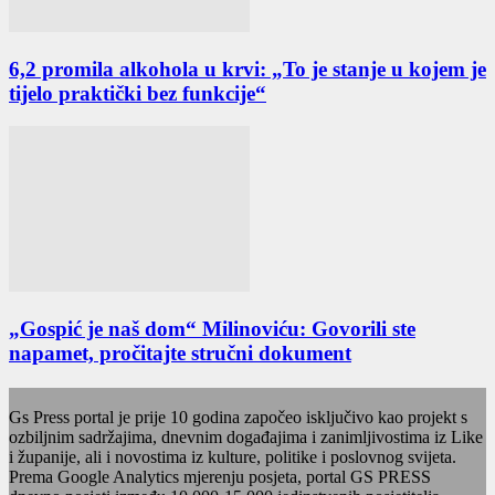
6,2 promila alkohola u krvi: „To je stanje u kojem je
tijelo praktički bez funkcije“
„Gospić je naš dom“ Milinoviću: Govorili ste
napamet, pročitajte stručni dokument
Gs Press portal je prije 10 godina započeo isključivo kao projekt s
ozbiljnim sadržajima, dnevnim događajima i zanimljivostima iz Like
i županije, ali i novostima iz kulture, politike i poslovnog svijeta.
Prema Google Analytics mjerenju posjeta, portal GS PRESS