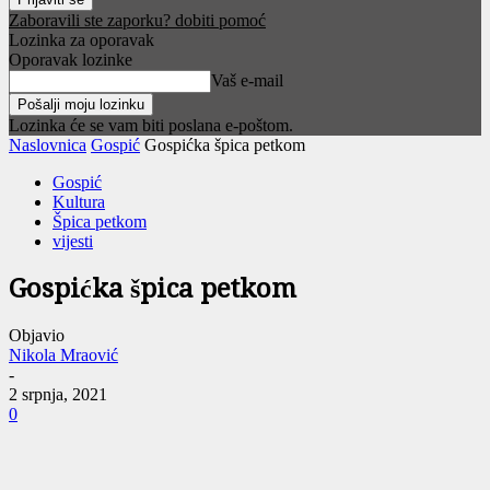
Zaboravili ste zaporku? dobiti pomoć
Lozinka za oporavak
Oporavak lozinke
Vaš e-mail
Lozinka će se vam biti poslana e-poštom.
Naslovnica
Gospić
Gospićka špica petkom
Gospić
Kultura
Špica petkom
vijesti
Gospićka špica petkom
Objavio
Nikola Mraović
-
2 srpnja, 2021
0