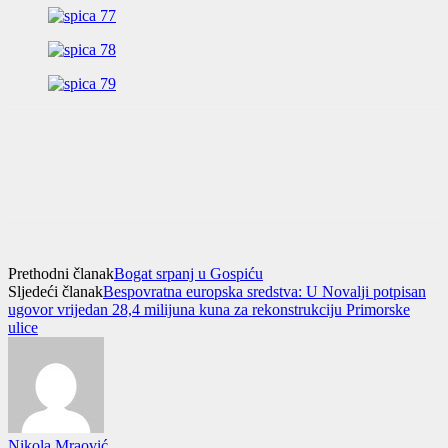
Prethodni članak
Bogat srpanj u Gospiću
Sljedeći članak
Bespovratna europska sredstva: U Novalji potpisan
ugovor vrijedan 28,4 milijuna kuna za rekonstrukciju Primorske
ulice
Nikola Mraović