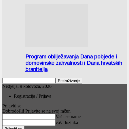
Program obilježavanja Dana pobjede i
domovinske zahvalnosti i Dana hrvatskih
branitelja
Nedjelja, 9 kolovoza, 2026
Registracija / Prijava
Prijaviti se
Dobrodošli! Prijavite se na svoj račun
Vaš username
vaša lozinka