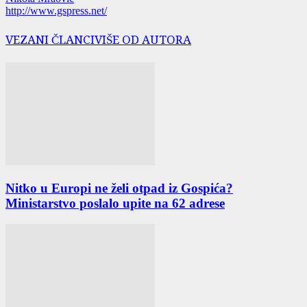
http://www.gspress.net/
VEZANI ČLANCI
VIŠE OD AUTORA
Nitko u Europi ne želi otpad iz Gospića?
Ministarstvo poslalo upite na 62 adrese