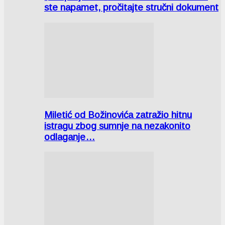
ste napamet, pročitajte stručni dokument
Miletić od Božinovića zatražio hitnu
istragu zbog sumnje na nezakonito
odlaganje…