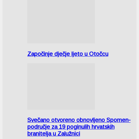
Započinje dječje ljeto u Otočcu
Svečano otvoreno obnovljeno Spomen-
područje za 19 poginulih hrvatskih
branitelja u Zalužnici