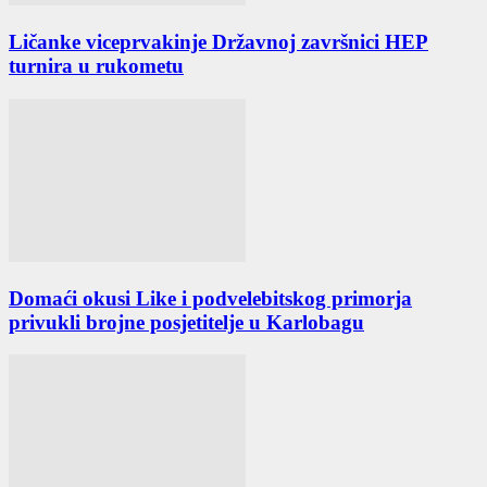
Ličanke viceprvakinje Državnoj završnici HEP
turnira u rukometu
Domaći okusi Like i podvelebitskog primorja
privukli brojne posjetitelje u Karlobagu