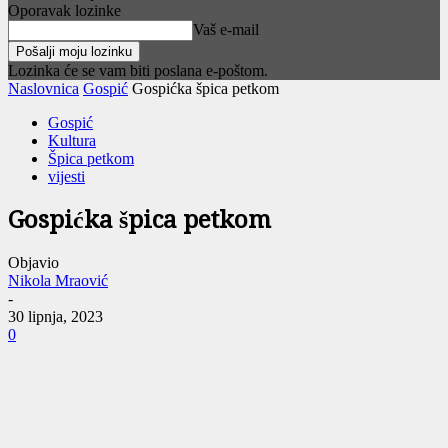
Oporavak lozinke
Vaš e-mail
Lozinka će se vam biti poslana e-poštom.
Naslovnica
Gospić
Gospićka špica petkom
Gospić
Kultura
Špica petkom
vijesti
Gospićka špica petkom
Objavio
Nikola Mraović
-
30 lipnja, 2023
0