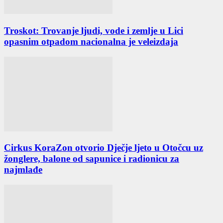
Troskot: Trovanje ljudi, vode i zemlje u Lici
opasnim otpadom nacionalna je veleizdaja
Cirkus KoraZon otvorio Dječje ljeto u Otočcu uz
žonglere, balone od sapunice i radionicu za
najmlađe