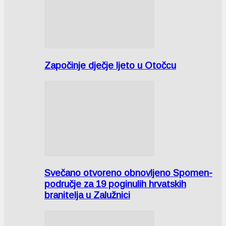
Započinje dječje ljeto u Otočcu
Svečano otvoreno obnovljeno Spomen-
područje za 19 poginulih hrvatskih
branitelja u Zalužnici