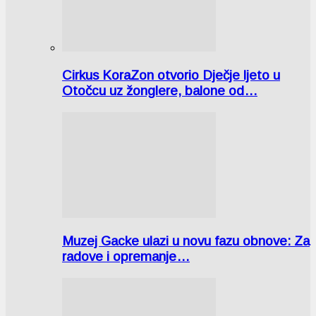
Cirkus KoraZon otvorio Dječje ljeto u
Otočcu uz žonglere, balone od…
Muzej Gacke ulazi u novu fazu obnove: Za
radove i opremanje…