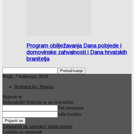
Program obilježavanja Dana pobjede i
domovinske zahvalnosti i Dana hrvatskih
branitelja
Petak, 7 kolovoza, 2026
Registracija / Prijava
Prijaviti se
Dobrodošli! Prijavite se na svoj račun
Vaš username
vaša lozinka
Zaboravili ste zaporku? dobiti pomoć
Lozinka za oporavak