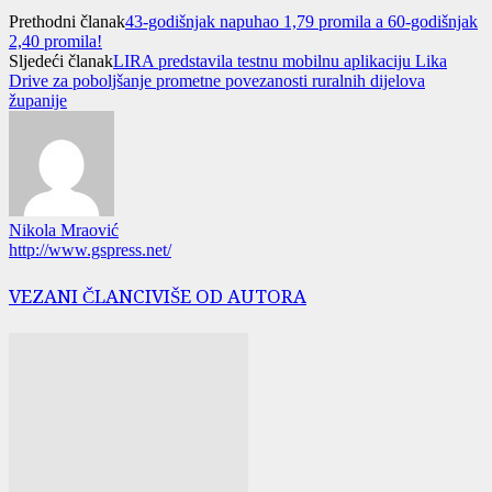
Prethodni članak
43-godišnjak napuhao 1,79 promila a 60-godišnjak
2,40 promila!
Sljedeći članak
LIRA predstavila testnu mobilnu aplikaciju Lika
Drive za poboljšanje prometne povezanosti ruralnih dijelova
županije
Nikola Mraović
http://www.gspress.net/
VEZANI ČLANCI
VIŠE OD AUTORA