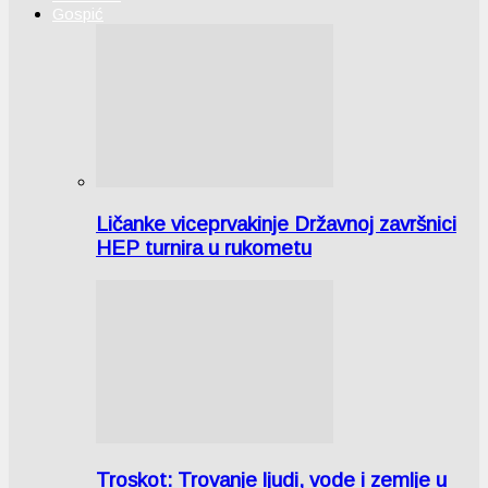
Gospić
Ličanke viceprvakinje Državnoj završnici
HEP turnira u rukometu
Troskot: Trovanje ljudi, vode i zemlje u