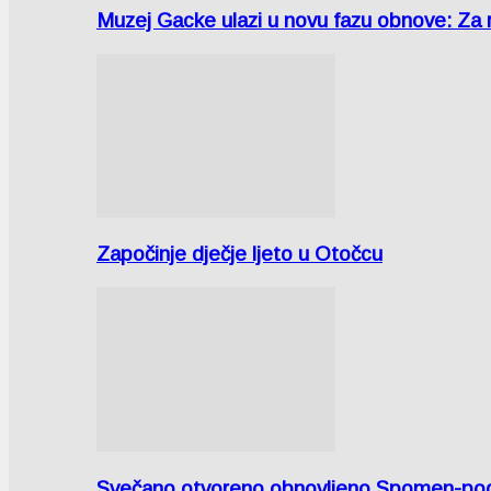
Muzej Gacke ulazi u novu fazu obnove: Za
Započinje dječje ljeto u Otočcu
Svečano otvoreno obnovljeno Spomen-područ