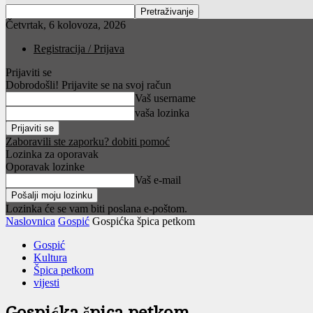
Četvrtak, 6 kolovoza, 2026
Registracija / Prijava
Prijaviti se
Dobrodošli! Prijavite se na svoj račun
Vaš username
vaša lozinka
Zaboravili ste zaporku? dobiti pomoć
Lozinka za oporavak
Oporavak lozinke
Vaš e-mail
Lozinka će se vam biti poslana e-poštom.
Naslovnica
Gospić
Gospićka špica petkom
Gospić
Kultura
Špica petkom
vijesti