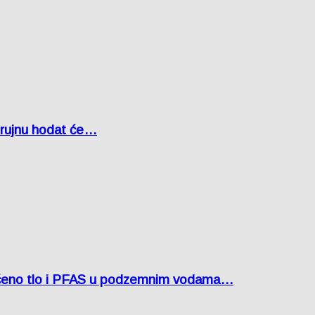
u rujnu hodat će…
ćeno tlo i PFAS u podzemnim vodama…