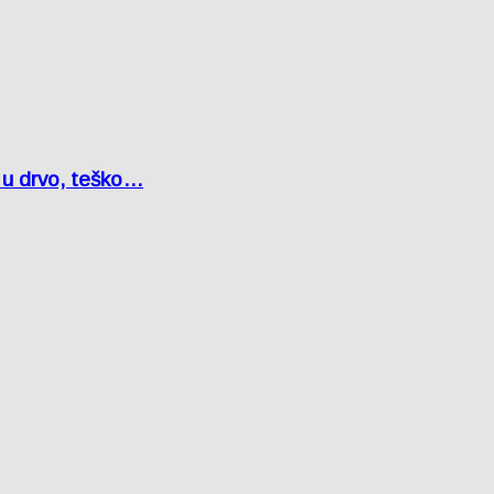
o u drvo, teško…