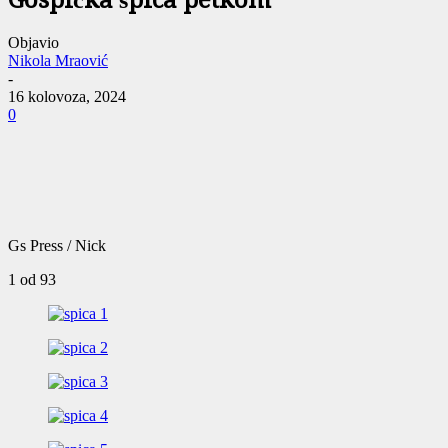
Gospićka špica petkom
Objavio
Nikola Mraović
-
16 kolovoza, 2024
0
Gs Press / Nick
1
od 93