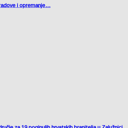
 radove i opremanje…
je za 19 poginulih hrvatskih branitelja u Zalužnici