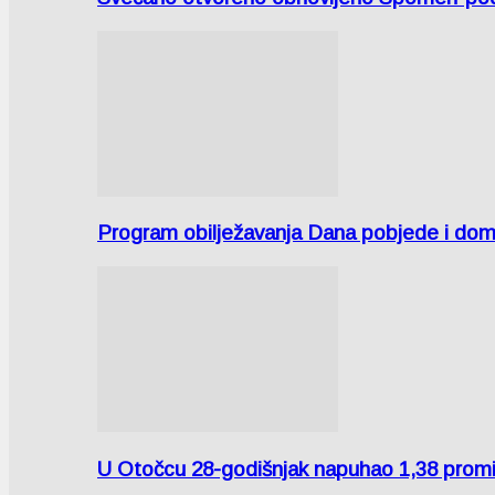
Program obilježavanja Dana pobjede i domov
U Otočcu 28-godišnjak napuhao 1,38 promi