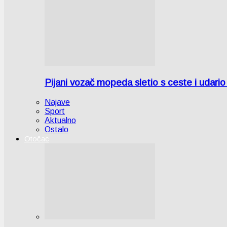
Pijani vozač mopeda sletio s ceste i udari
Najave
Sport
Aktualno
Ostalo
Otočac