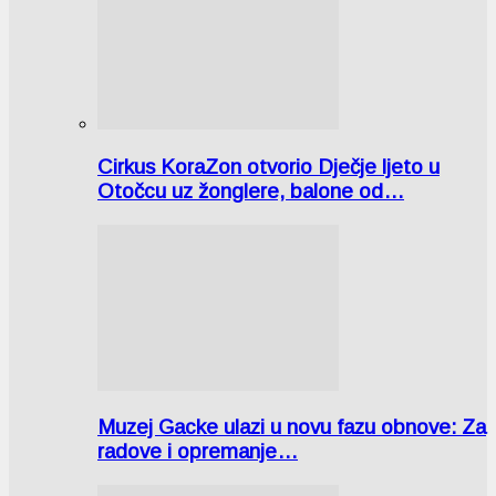
Cirkus KoraZon otvorio Dječje ljeto u
Otočcu uz žonglere, balone od…
Muzej Gacke ulazi u novu fazu obnove: Za
radove i opremanje…