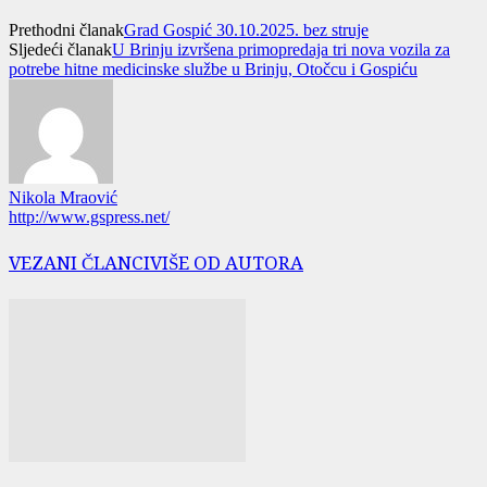
Prethodni članak
Grad Gospić 30.10.2025. bez struje
Sljedeći članak
U Brinju izvršena primopredaja tri nova vozila za
potrebe hitne medicinske službe u Brinju, Otočcu i Gospiću
Nikola Mraović
http://www.gspress.net/
VEZANI ČLANCI
VIŠE OD AUTORA