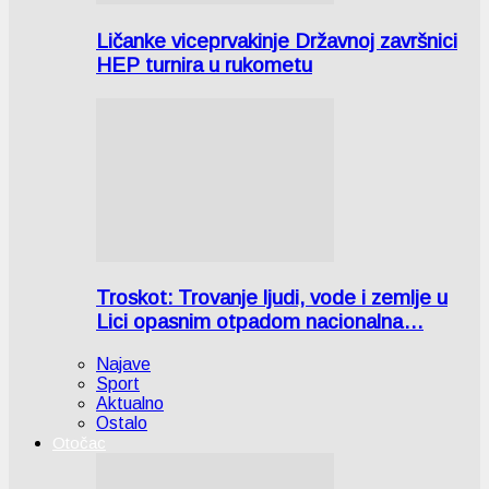
Ličanke viceprvakinje Državnoj završnici
HEP turnira u rukometu
Troskot: Trovanje ljudi, vode i zemlje u
Lici opasnim otpadom nacionalna…
Najave
Sport
Aktualno
Ostalo
Otočac