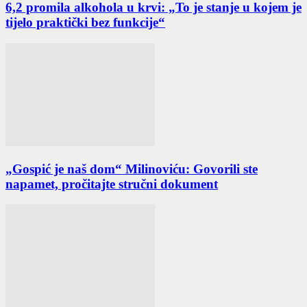
6,2 promila alkohola u krvi: „To je stanje u kojem je
tijelo praktički bez funkcije“
„Gospić je naš dom“ Milinoviću: Govorili ste
napamet, pročitajte stručni dokument