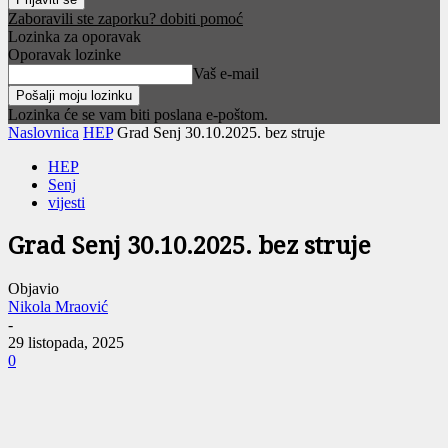
Zaboravili ste zaporku? dobiti pomoć
Lozinka za oporavak
Oporavak lozinke
Vaš e-mail
Lozinka će se vam biti poslana e-poštom.
Naslovnica
HEP
Grad Senj 30.10.2025. bez struje
HEP
Senj
vijesti
Grad Senj 30.10.2025. bez struje
Objavio
Nikola Mraović
-
29 listopada, 2025
0