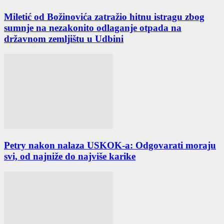
Miletić od Božinovića zatražio hitnu istragu zbog
sumnje na nezakonito odlaganje otpada na
državnom zemljištu u Udbini
Petry nakon nalaza USKOK-a: Odgovarati moraju
svi, od najniže do najviše karike