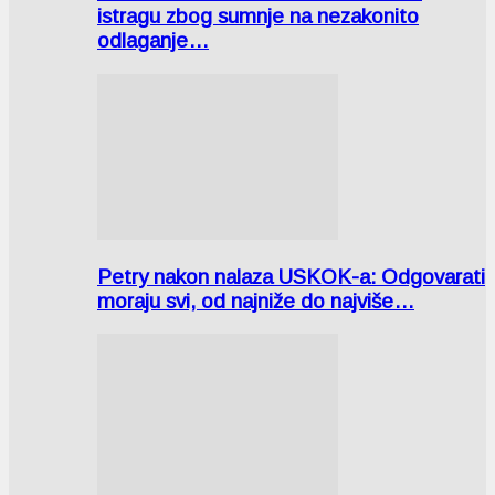
istragu zbog sumnje na nezakonito
odlaganje…
Petry nakon nalaza USKOK-a: Odgovarati
moraju svi, od najniže do najviše…