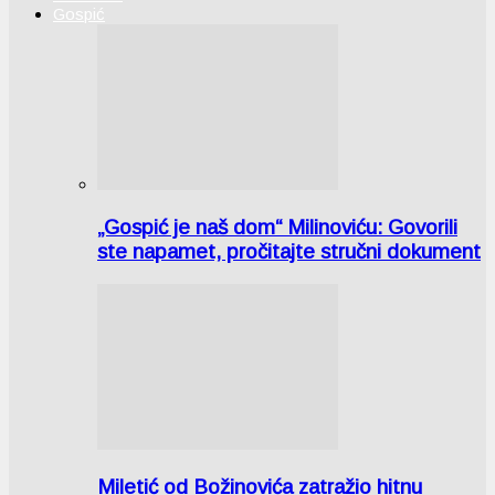
Gospić
„Gospić je naš dom“ Milinoviću: Govorili
ste napamet, pročitajte stručni dokument
Miletić od Božinovića zatražio hitnu