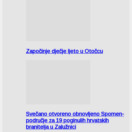
Započinje dječje ljeto u Otočcu
Svečano otvoreno obnovljeno Spomen-
područje za 19 poginulih hrvatskih
branitelja u Zalužnici