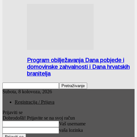
Program obilježavanja Dana pobjede i
domovinske zahvalnosti i Dana hrvatskih
branitelja
Subota, 8 kolovoza, 2026
Registracija / Prijava
Prijaviti se
Dobrodošli! Prijavite se na svoj račun
Vaš username
vaša lozinka