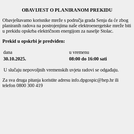
OBAVIJEST O PLANIRANOM PREKIDU
Obavještavamo korisnike mreže s područja grada Senja da će zbog
planiranih radova na postrojenjima naše elektroenergetske mreže biti
u prekidu opskrba električnom energijom za naselje Stolac.
Prekid u opskrbi je predviđen:
dana
u vremenu
30.10.2025.
08:00 do 16:00 sati
U slučaju nepovoljnih vremenskih uvjeta radovi se odgađaju.
Za sva druga pitanja koristite adresu info.dpgospic@hep.hr ili
telefon 0800 300 419