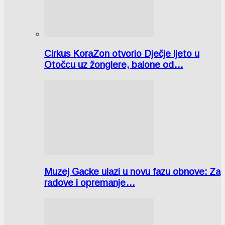
Cirkus KoraZon otvorio Dječje ljeto u
Otočcu uz žonglere, balone od…
Muzej Gacke ulazi u novu fazu obnove: Za
radove i opremanje…