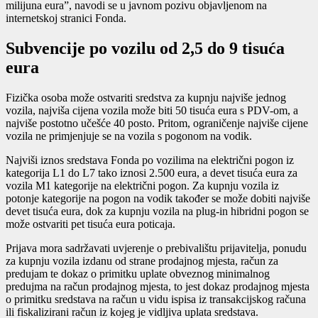
milijuna eura”, navodi se u javnom pozivu objavljenom na
internetskoj stranici Fonda.
Subvencije po vozilu od 2,5 do 9 tisuća
eura
Fizička osoba može ostvariti sredstva za kupnju najviše jednog
vozila, najviša cijena vozila može biti 50 tisuća eura s PDV-om, a
najviše postotno učešće 40 posto. Pritom, ograničenje najviše cijene
vozila ne primjenjuje se na vozila s pogonom na vodik.
Najviši iznos sredstava Fonda po vozilima na električni pogon iz
kategorija L1 do L7 tako iznosi 2.500 eura, a devet tisuća eura za
vozila M1 kategorije na električni pogon. Za kupnju vozila iz
potonje kategorije na pogon na vodik također se može dobiti najviše
devet tisuća eura, dok za kupnju vozila na plug-in hibridni pogon se
može ostvariti pet tisuća eura poticaja.
Prijava mora sadržavati uvjerenje o prebivalištu prijavitelja, ponudu
za kupnju vozila izdanu od strane prodajnog mjesta, račun za
predujam te dokaz o primitku uplate obveznog minimalnog
predujma na račun prodajnog mjesta, to jest dokaz prodajnog mjesta
o primitku sredstava na račun u vidu ispisa iz transakcijskog računa
ili fiskalizirani račun iz kojeg je vidljiva uplata sredstava.