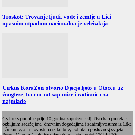
Troskot: Trovanje ljudi, vode i zemlje u Lici
opasnim otpadom nacionalna je veleizdaja
Cirkus KoraZon otvorio Dječje ljeto u Otočcu uz
žonglere, balone od sapunice i radionicu za
najmlađe
Gs Press portal je prije 10 godina započeo isključivo kao projekt s
ozbiljnim sadržajima, dnevnim događajima i zanimljivostima iz Like
i županije, ali i novostima iz kulture, politike i poslovnog svijeta.
Prema Google Analytics mjerenju posjeta, portal GS PRESS