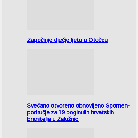
Započinje dječje ljeto u Otočcu
Svečano otvoreno obnovljeno Spomen-
područje za 19 poginulih hrvatskih
branitelja u Zalužnici