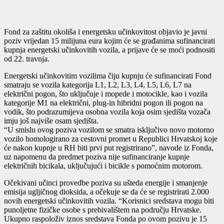
Fond za zaštitu okoliša i energetsku učinkovitost objavio je javni
poziv vrijedan 15 milijuna eura kojim će se građanima sufinancirati
kupnja energetski učinkovitih vozila, a prijave će se moći podnositi
od 22. travnja.
Energetski učinkovitim vozilima čiju kupnju će sufinancirati Fond
smatraju se vozila kategorija L1, L2, L3, L4, L5, L6, L7 na
električni pogon, što uključuje i mopede i motocikle, kao i vozila
kategorije M1 na električni, plug-in hibridni pogon ili pogon na
vodik, što podrazumijeva osobna vozila koja osim sjedišta vozača
imju još najviše osam sjedišta.
“U smislu ovog poziva vozilom se smatra isključivo novo motorno
vozilo homologirano za cestovni promet u Republici Hrvatskoj koje
će nakon kupnje u RH biti prvi put registrirano”, navode iz Fonda,
uz napomenu da predmet poziva nije sufinanciranje kupnje
električnih bicikala, uključujući i bicikle s pomoćnim motorom.
Očekivani učinci provedbe poziva su ušteda energije i smanjenje
emisija ugljičnog dioksida, a očekuje se da će se registrirati 2.000
novih energetski učinkovitih vozila. “Korisnici sredstava mogu biti
punoljetne fizičke osobe s prebivalištem na području Hrvatske.
Ukupno raspoloživ iznos sredstava Fonda po ovom pozivu je 15