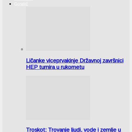
Gospić
Ličanke viceprvakinje Državnoj završnici
HEP turnira u rukometu
Troskot: Trovanje ljudi, vode i zemlje u