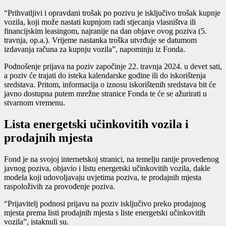
“Prihvatljivi i opravdani trošak po pozivu je isključivo trošak kupnje
vozila, koji može nastati kupnjom radi stjecanja vlasništva ili
financijskim leasingom, najranije na dan objave ovog poziva (5.
travnja, op.a.). Vrijeme nastanka troška utvrđuje se datumom
izdavanja računa za kupnju vozila”, napominju iz Fonda.
Podnošenje prijava na poziv započinje 22. travnja 2024. u devet sati,
a poziv će trajati do isteka kalendarske godine ili do iskorištenja
sredstava. Pritom, informacija o iznosu iskorištenih sredstava bit će
javno dostupna putem mrežne stranice Fonda te će se ažurirati u
stvarnom vremenu.
Lista energetski učinkovitih vozila i
prodajnih mjesta
Fond je na svojoj internetskoj stranici, na temelju ranije provedenog
javnog poziva, objavio i listu energetski učinkovitih vozila, dakle
modela koji udovoljavaju uvjetima poziva, te prodajnih mjesta
raspoloživih za provođenje poziva.
“Prijavitelj podnosi prijavu na poziv isključivo preko prodajnog
mjesta prema listi prodajnih mjesta s liste energetski učinkovitih
vozila”, istaknuli su.