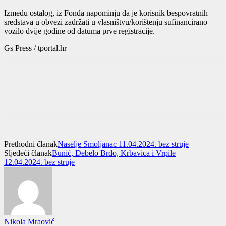
Između ostalog, iz Fonda napominju da je korisnik bespovratnih
sredstava u obvezi zadržati u vlasništvu/korištenju sufinancirano
vozilo dvije godine od datuma prve registracije.
Gs Press / tportal.hr
Prethodni članak
Naselje Smoljanac 11.04.2024. bez struje
Sljedeći članak
Bunić, Debelo Brdo, Krbavica i Vrpile
12.04.2024. bez struje
Nikola Mraović