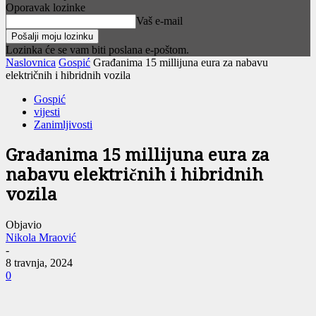
Oporavak lozinke
Vaš e-mail
Lozinka će se vam biti poslana e-poštom.
Naslovnica
Gospić
Građanima 15 millijuna eura za nabavu
električnih i hibridnih vozila
Gospić
vijesti
Zanimljivosti
Građanima 15 millijuna eura za
nabavu električnih i hibridnih
vozila
Objavio
Nikola Mraović
-
8 travnja, 2024
0