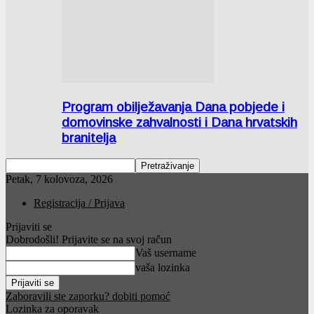
Program obilježavanja Dana pobjede i
domovinske zahvalnosti i Dana hrvatskih
branitelja
Petak, 7 kolovoza, 2026
Registracija / Prijava
Prijaviti se
Dobrodošli! Prijavite se na svoj račun
Vaš username
vaša lozinka
Zaboravili ste zaporku? dobiti pomoć
Lozinka za oporavak