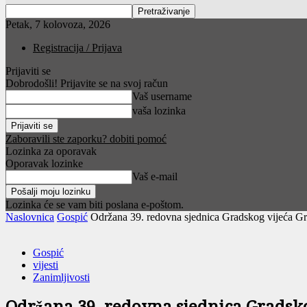
Petak, 7 kolovoza, 2026
Registracija / Prijava
Prijaviti se
Dobrodošli! Prijavite se na svoj račun
Vaš username
vaša lozinka
Zaboravili ste zaporku? dobiti pomoć
Lozinka za oporavak
Oporavak lozinke
Vaš e-mail
Lozinka će se vam biti poslana e-poštom.
Naslovnica
Gospić
Održana 39. redovna sjednica Gradskog vijeća G
Gospić
vijesti
Zanimljivosti