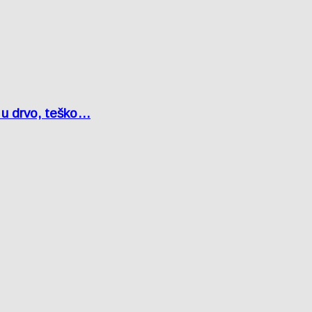
o u drvo, teško…