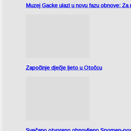
Muzej Gacke ulazi u novu fazu obnove: Za
Započinje dječje ljeto u Otočcu
Svečano otvoreno obnovljeno Spomen-područ