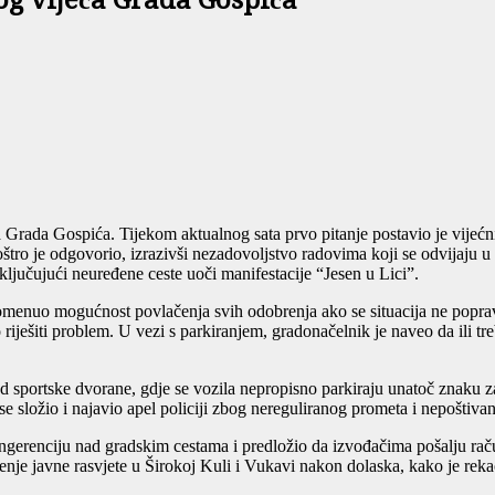
og vijeća Grada Gospića
 Grada Gospića. Tijekom aktualnog sata prvo pitanje postavio je vijeć
štro je odgovorio, izrazivši nezadovoljstvo radovima koji se odvijaju u
ključujući neuređene ceste uoči manifestacije “Jesen u Lici”.
spomenuo mogućnost povlačenja svih odobrenja ako se situacija ne popra
ešiti problem. U vezi s parkiranjem, gradonačelnik je naveo da ili treba
d sportske dvorane, gdje se vozila nepropisno parkiraju unatoč znaku zab
se složio i najavio apel policiji zbog nereguliranog prometa i nepoštiv
gerenciju nad gradskim cestama i predložio da izvođačima pošalju račun 
učenje javne rasvjete u Širokoj Kuli i Vukavi nakon dolaska, kako je rek