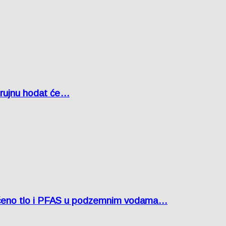
u rujnu hodat će…
ćeno tlo i PFAS u podzemnim vodama…