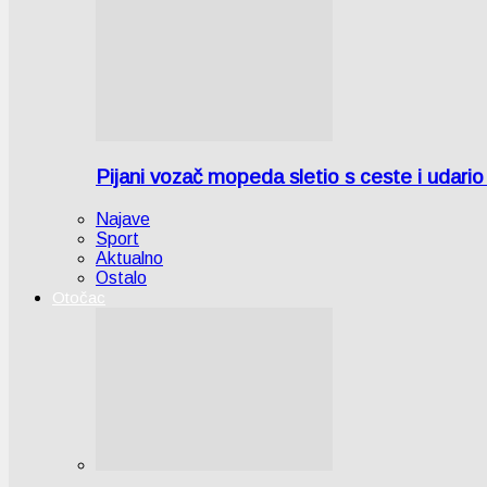
Pijani vozač mopeda sletio s ceste i udari
Najave
Sport
Aktualno
Ostalo
Otočac