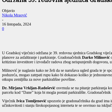
Održana 39. redovna sjednica Gradsk
Objavio
Nikola Mraović
-
16 listopada, 2024
0
U Gradskoj vijećnici održana je 39. redovna sjednica Gradskog vijeća
planove za asfaltiranje i parkiranje. Gradonačelnik
Darko Milinović
o
kritizirao investitore i izvođače radova zbog neispunjenih dogovora, u
Milinović je naglasio kako ne želi da se narušava ugled grada te je 
poduzeća, mogao zatrpati rupu kako bi dokazao koliko je jednostavno rij
otkupu zemljišta za nove parkirališne površine.
Dr. Mirjana Vrkljan-Radošević
osvrnula se na pitanje parkiranja ko
parcelu kod “Dane” koja bi mogla postati parkiralište. Gradonačelnik 
Vijećnik
Ivica Tomljenović
upozorio je gradonačelnika da grad ima in
učinkovitosti i stanju širokopojasnog interneta te se osvrnuo na isklj