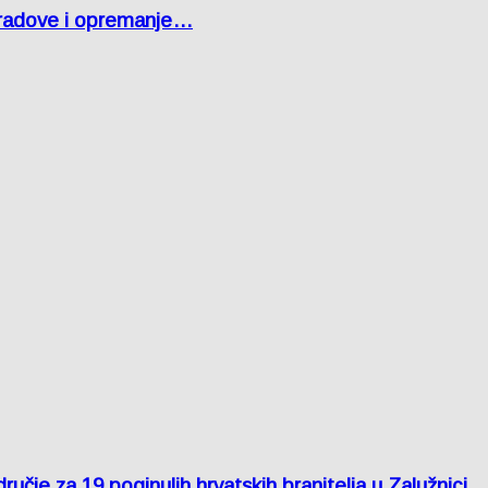
 radove i opremanje…
je za 19 poginulih hrvatskih branitelja u Zalužnici