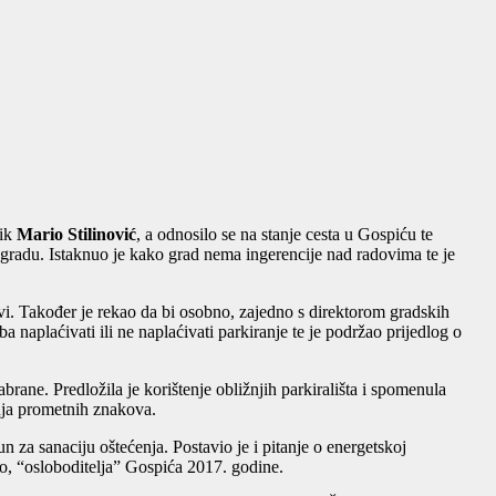
nik
Mario Stilinović
, a odnosilo se na stanje cesta u Gospiću te
 gradu. Istaknuo je kako grad nema ingerencije nad radovima te je
vi. Također je rekao da bi osobno, zajedno s direktorom gradskih
 naplaćivati ili ne naplaćivati parkiranje te je podržao prijedlog o
rane. Predložila je korištenje obližnjih parkirališta i spomenula
anja prometnih znakova.
za sanaciju oštećenja. Postavio je i pitanje o energetskoj
ao, “osloboditelja” Gospića 2017. godine.