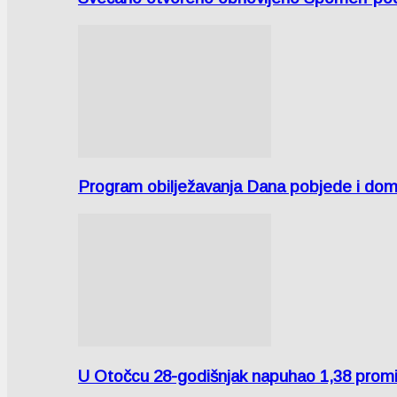
Program obilježavanja Dana pobjede i domov
U Otočcu 28-godišnjak napuhao 1,38 promi