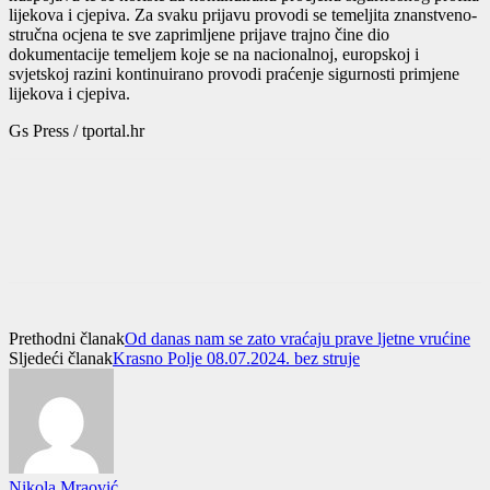
lijekova i cjepiva. Za svaku prijavu provodi se temeljita znanstveno-
stručna ocjena te sve zaprimljene prijave trajno čine dio
dokumentacije temeljem koje se na nacionalnoj, europskoj i
svjetskoj razini kontinuirano provodi praćenje sigurnosti primjene
lijekova i cjepiva.
Gs Press / tportal.hr
Prethodni članak
Od danas nam se zato vraćaju prave ljetne vrućine
Sljedeći članak
Krasno Polje 08.07.2024. bez struje
Nikola Mraović