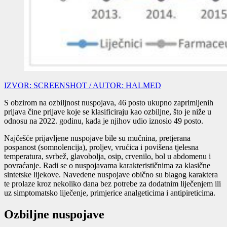
IZVOR: SCREENSHOT / AUTOR: HALMED
S obzirom na ozbiljnost nuspojava, 46 posto ukupno zaprimljenih
prijava čine prijave koje se klasificiraju kao ozbiljne, što je niže u
odnosu na 2022. godinu, kada je njihov udio iznosio 49 posto.
Najčešće prijavljene nuspojave bile su mučnina, pretjerana
pospanost (somnolencija), proljev, vrućica i povišena tjelesna
temperatura, svrbež, glavobolja, osip, crvenilo, bol u abdomenu i
povraćanje. Radi se o nuspojavama karakterističnima za klasične
sintetske lijekove. Navedene nuspojave obično su blagog karaktera
te prolaze kroz nekoliko dana bez potrebe za dodatnim liječenjem ili
uz simptomatsko liječenje, primjerice analgeticima i antipireticima.
Ozbiljne nuspojave