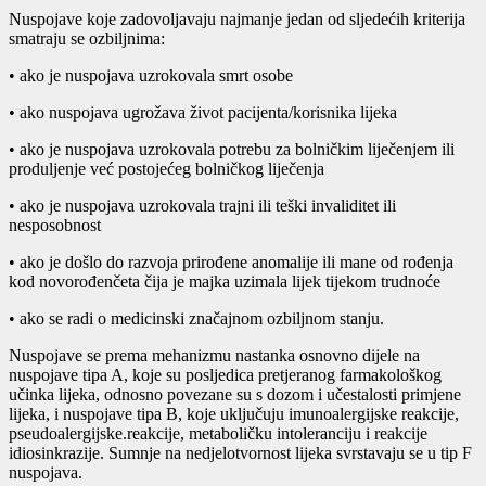
Nuspojave koje zadovoljavaju najmanje jedan od sljedećih kriterija
smatraju se ozbiljnima:
• ako je nuspojava uzrokovala smrt osobe
• ako nuspojava ugrožava život pacijenta/korisnika lijeka
• ako je nuspojava uzrokovala potrebu za bolničkim liječenjem ili
produljenje već postojećeg bolničkog liječenja
• ako je nuspojava uzrokovala trajni ili teški invaliditet ili
nesposobnost
• ako je došlo do razvoja prirođene anomalije ili mane od rođenja
kod novorođenčeta čija je majka uzimala lijek tijekom trudnoće
• ako se radi o medicinski značajnom ozbiljnom stanju.
Nuspojave se prema mehanizmu nastanka osnovno dijele na
nuspojave tipa A, koje su posljedica pretjeranog farmakološkog
učinka lijeka, odnosno povezane su s dozom i učestalosti primjene
lijeka, i nuspojave tipa B, koje uključuju imunoalergijske reakcije,
pseudoalergijske.reakcije, metaboličku intoleranciju i reakcije
idiosinkrazije. Sumnje na nedjelotvornost lijeka svrstavaju se u tip F
nuspojava.