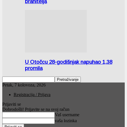
branitelja
U Otočcu 28-godišnjak napuhao 1,38
promila
Petak, 7 kolovoza, 2026
Registracija / Prijava
Prijaviti se
Dobrodošli! Prijavite se na svoj račun
Vaš username
vaša lozinka