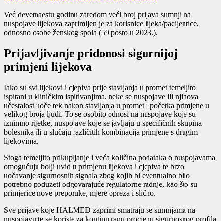
Već devetnaestu godinu zaredom veći broj prijava sumnji na
nuspojave lijekova zaprimljen je za korisnice lijeka/pacijentice,
odnosno osobe ženskog spola (59 posto u 2023.).
Prijavljivanje pridonosi sigurnijoj
primjeni lijekova
Iako su svi lijekovi i cjepiva prije stavljanja u promet temeljito
ispitani u kliničkim ispitivanjima, neke se nuspojave ili njihova
učestalost uoče tek nakon stavljanja u promet i početka primjene u
velikog broja ljudi. To se osobito odnosi na nuspojave koje su
iznimno rijetke, nuspojave koje se javljaju u specifičnih skupina
bolesnika ili u slučaju različitih kombinacija primjene s drugim
lijekovima.
Stoga temeljito prikupljanje i veća količina podataka o nuspojavama
omogućuju bolji uvid u primjenu lijekova i cjepiva te brzo
uočavanje sigurnosnih signala zbog kojih bi eventualno bilo
potrebno poduzeti odgovarajuće regulatorne radnje, kao što su
primjerice nove preporuke, mjere opreza i slično.
Sve prijave koje HALMED zaprimi smatraju se sumnjama na
nuspojavu te se koriste za kontinuiranu procjenu sigurnosnog profila