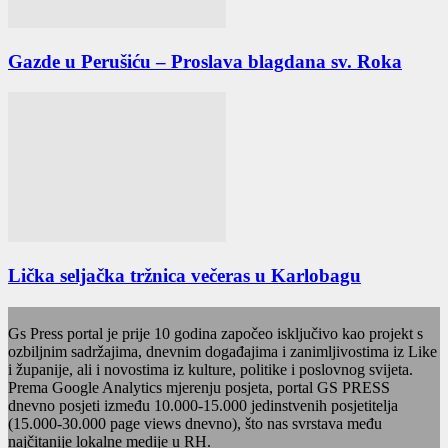
Gazde u Perušiću – Proslava blagdana sv. Roka
Lička seljačka tržnica večeras u Karlobagu
Gs Press portal je prije 10 godina započeo isključivo kao projekt s
ozbiljnim sadržajima, dnevnim događajima i zanimljivostima iz Like
i županije, ali i novostima iz kulture, politike i poslovnog svijeta.
Prema Google Analytics mjerenju posjeta, portal GS PRESS
dnevno posjeti između 10.000-15.000 jedinstvenih posjetitelja
(15.000-30.000 page views dnevno), što nas svrstava među
najčitanije lokalne medije u RH.