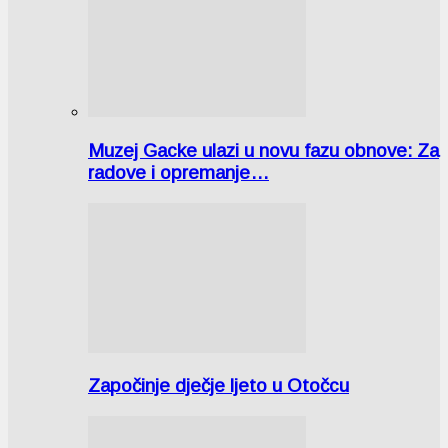
Muzej Gacke ulazi u novu fazu obnove: Za
radove i opremanje…
Započinje dječje ljeto u Otočcu