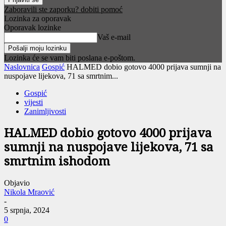
Zaboravili ste zaporku? dobiti pomoć
Lozinka za oporavak
Oporavak lozinke
Vaš e-mail
Lozinka će se vam biti poslana e-poštom.
Naslovnica
Gospić
HALMED dobio gotovo 4000 prijava sumnji na
nuspojave lijekova, 71 sa smrtnim...
Gospić
vijesti
Zanimljivosti
HALMED dobio gotovo 4000 prijava
sumnji na nuspojave lijekova, 71 sa
smrtnim ishodom
Objavio
Nikola Mraović
-
5 srpnja, 2024
0