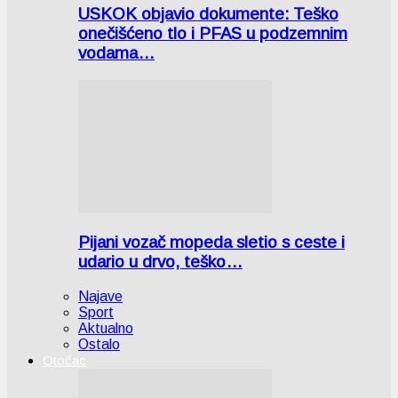
USKOK objavio dokumente: Teško
onečišćeno tlo i PFAS u podzemnim
vodama…
Pijani vozač mopeda sletio s ceste i
udario u drvo, teško…
Najave
Sport
Aktualno
Ostalo
Otočac