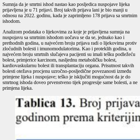
Sumnja da je smrtni ishod nastao kao posljedica nuspojave lijeka
prijavljena je u 71 prijavi. Broj takvih prijava lani je bio manji u
odnosu na 2022. godinu, kada je zaprimljeno 178 prijava sa smrtnim
ishodom.
Analizom podataka o lijekovima za koje je prijavljena sumnja na
nuspojavu sa smrtnim ishodom uočava se da se, jednako kao i
prethodnih godina, u najvećem broju prijava radi o lijekovima protiv
zloćudnih bolesti i imunomodulatorima. Kao i proteklih godina, u
najvećem broju smrtnih slučajeva pacijenti su imali tešku podležeću
bolest, primjerice karcinom, nasljednu metaboličku bolest,
kardiovaskularnu bolest ili transplantaciju organa. Prisutnost takvih
bolesti otežava procjenu uzročno-posljedične povezanosti između
primjene lijeka i nuspojave; teško je isključiti mogućnost da je do
smrtnog ishoda doveo prvenstveno tijek progresije same bolesti, a ne
primjena lijeka.