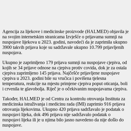
Agencija za lijekove i medicinske proizvode (HALMED) objavila je
na svojim internetskim stranicama Izvješće o prijavama sumnji na
nuspojave lijekova u 2023. godini, navodeći da je zaprimila ukupno
3900 takvih prijava koje su sadržavale ukupno 10.799 prijavljenih
nuspojava.
Ukupno je zaprimljeno 179 prijava sumnji na nuspojave cjepiva, od
kojih se 34 prijave odnose na cjepiva protiv covida, dok je za ostala
cjepiva zaprimljeno 145 prijava. Najčešće prijavljene nuspojave
cjepiva u 2023. godini bile su vrućica i povišena tjelesna
temperatura, reakcije na mjestu primjene cjepiva poput oticanja, boli
i crvenila te glavobolja. Riječ je o očekivanim nuspojavama cjepiva.
Također, HALMED je od Centra za kontrolu otrovanja Instituta za
medicinska istraživanja i medicinu rada (IMI) zaprimio 916 prijava
otrovanja lijekovima. Ukupno 420 prijava sadržavalo je podatak o
nuspojavi lijeka, dok 496 prijava nije sadržavalo podatak o
nuspojavi lijeka ili je u njima bilo jasno navedeno da nije došlo do
nuspojave.