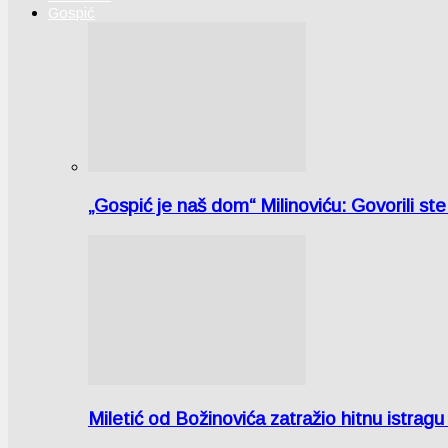
Gospić
„Gospić je naš dom“ Milinoviću: Govorili st
Miletić od Božinovića zatražio hitnu istr