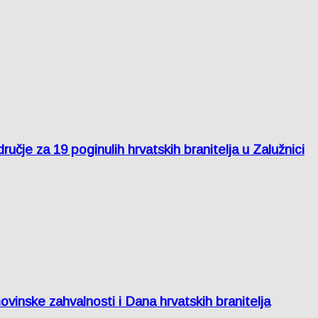
je za 19 poginulih hrvatskih branitelja u Zalužnici
inske zahvalnosti i Dana hrvatskih branitelja