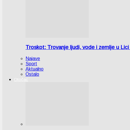
Troskot: Trovanje ljudi, vode i zemlje u 
Najave
Sport
Aktualno
Ostalo
Otočac