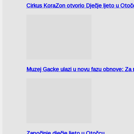
Cirkus KoraZon otvorio Dječje ljeto u Oto
Muzej Gacke ulazi u novu fazu obnove: Za
Započinje dječje ljeto u Otočcu