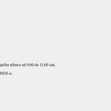
pićku tržnicu od 9:00 do 11:00 sati.
i HDZ-a.