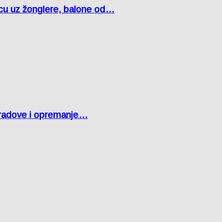
čcu uz žonglere, balone od…
 radove i opremanje…