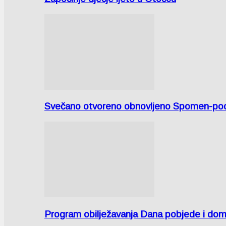
Svečano otvoreno obnovljeno Spomen-područ
Program obilježavanja Dana pobjede i domov