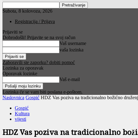
Subota, 8 kolovoza, 2026
Registracija / Prijava
Prijaviti se
Dobrodošli! Prijavite se na svoj račun
Vaš username
vaša lozinka
Zaboravili ste zaporku? dobiti pomoć
Lozinka za oporavak
Oporavak lozinke
Vaš e-mail
Lozinka će se vam biti poslana e-poštom.
Naslovnica
Gospić
HDZ Vas poziva na tradicionalno božićno druženje
Gospić
Kultura
vijesti
HDZ Vas poziva na tradicionalno boži