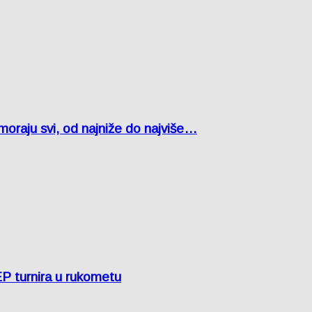
oraju svi, od najniže do najviše…
EP turnira u rukometu