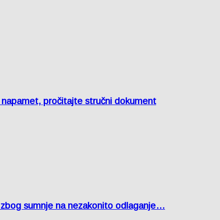
e napamet, pročitajte stručni dokument
agu zbog sumnje na nezakonito odlaganje…