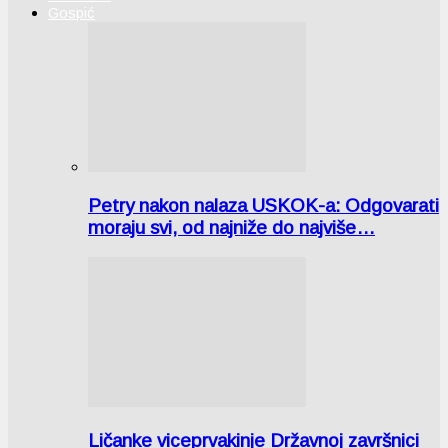
Gospić
Petry nakon nalaza USKOK-a: Odgovarati
moraju svi, od najniže do najviše…
Ličanke viceprvakinje Državnoj završnici