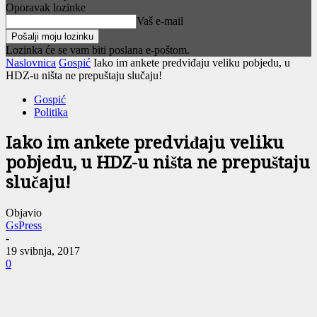
Oporavak lozinke
Vaš e-mail
Lozinka će se vam biti poslana e-poštom.
Naslovnica
Gospić
Iako im ankete predviđaju veliku pobjedu, u
HDZ-u ništa ne prepuštaju slučaju!
Gospić
Politika
Iako im ankete predviđaju veliku
pobjedu, u HDZ-u ništa ne prepuštaju
slučaju!
Objavio
GsPress
-
19 svibnja, 2017
0