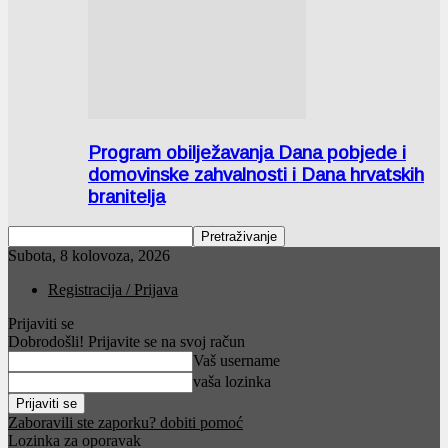
Program obilježavanja Dana pobjede i
domovinske zahvalnosti i Dana hrvatskih
branitelja
Subota, 8 kolovoza, 2026
Registracija / Prijava
Prijaviti se
Dobrodošli! Prijavite se na svoj račun
Vaš username
vaša lozinka
Zaboravili ste zaporku? dobiti pomoć
Lozinka za oporavak