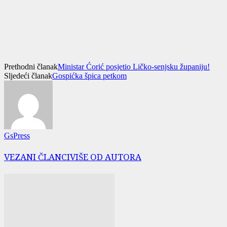
Prethodni članak
Ministar Ćorić posjetio Ličko-senjsku županiju!
Sljedeći članak
Gospićka špica petkom
GsPress
VEZANI ČLANCI
VIŠE OD AUTORA