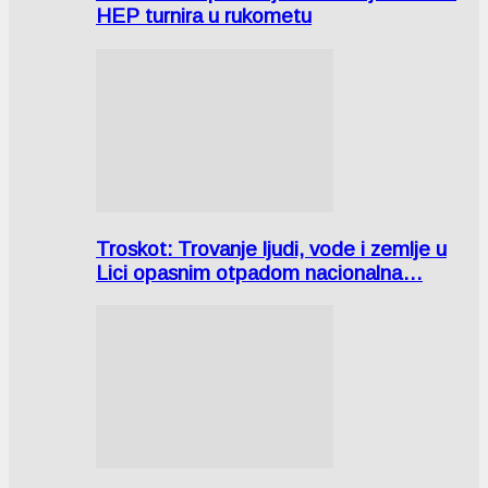
HEP turnira u rukometu
Troskot: Trovanje ljudi, vode i zemlje u
Lici opasnim otpadom nacionalna…