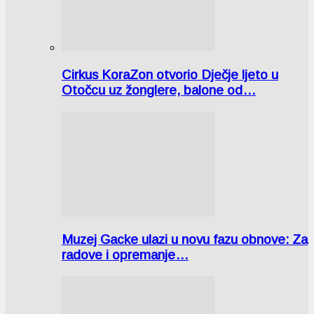
Cirkus KoraZon otvorio Dječje ljeto u
Otočcu uz žonglere, balone od…
Muzej Gacke ulazi u novu fazu obnove: Za
radove i opremanje…