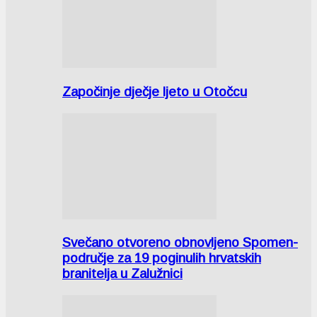
Započinje dječje ljeto u Otočcu
Svečano otvoreno obnovljeno Spomen-
područje za 19 poginulih hrvatskih
branitelja u Zalužnici