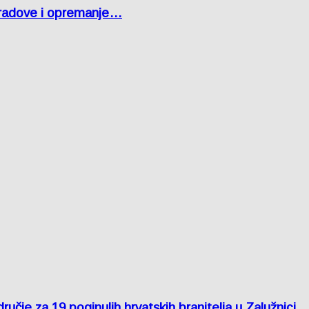
 radove i opremanje…
je za 19 poginulih hrvatskih branitelja u Zalužnici