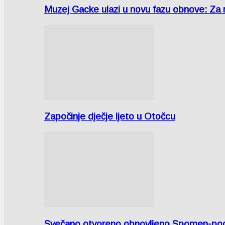
Muzej Gacke ulazi u novu fazu obnove: Za
Započinje dječje ljeto u Otočcu
Svečano otvoreno obnovljeno Spomen-područ