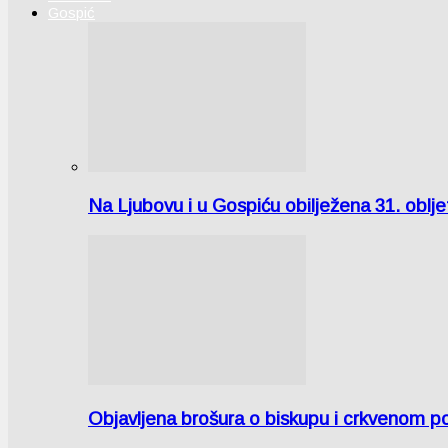
Gospić
Na Ljubovu i u Gospiću obilježena 31. oblj
Objavljena brošura o biskupu i crkvenom po