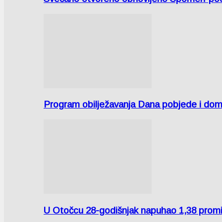
Program obilježavanja Dana pobjede i domov
U Otočcu 28-godišnjak napuhao 1,38 promi