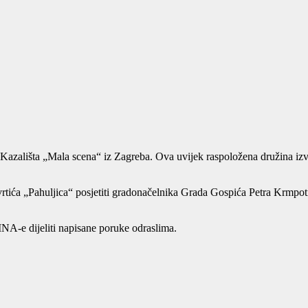
zališta „Mala scena“ iz Zagreba. Ova uvijek raspoložena družina izve
 vrtića „Pahuljica“ posjetiti gradonačelnika Grada Gospića Petra Krmpotić
INA-e dijeliti napisane poruke odraslima.