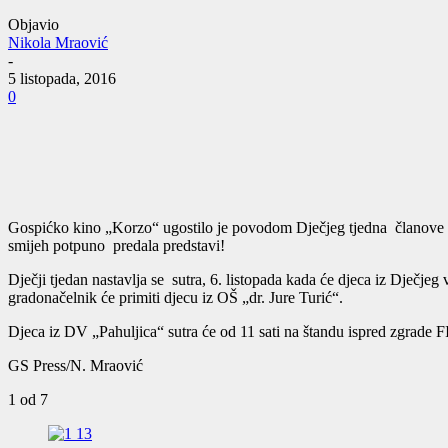
Objavio
Nikola Mraović
-
5 listopada, 2016
0
Gospićko kino „Korzo“ ugostilo je povodom Dječjeg tjedna članove Ka
smijeh potpuno predala predstavi!
Dječji tjedan nastavlja se sutra, 6. listopada kada će djeca iz Dječjeg
gradonačelnik će primiti djecu iz OŠ „dr. Jure Turić“.
Djeca iz DV „Pahuljica“ sutra će od 11 sati na štandu ispred zgrade F
GS Press/N. Mraović
1
od 7