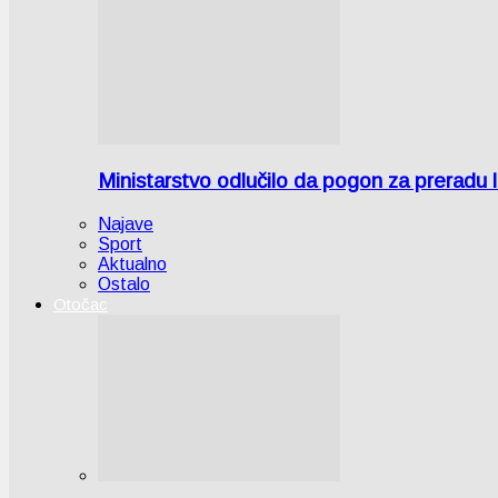
Ministarstvo odlučilo da pogon za preradu
Najave
Sport
Aktualno
Ostalo
Otočac