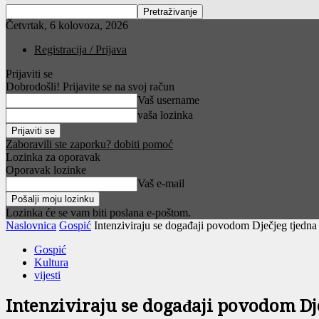
Četvrtak, 6 kolovoza, 2026
Registracija / Prijava
Prijaviti se
Dobrodošli! Prijavite se na svoj račun
Vaš username
vaša lozinka
Zaboravili ste zaporku? dobiti pomoć
Lozinka za oporavak
Oporavak lozinke
Vaš e-mail
Lozinka će se vam biti poslana e-poštom.
Naslovnica
Gospić
Intenziviraju se događaji povodom Dječjeg tjedna
Gospić
Kultura
vijesti
Intenziviraju se događaji povodom Dj