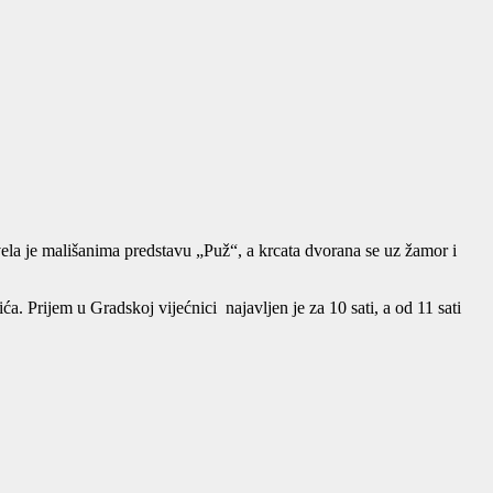
la je mališanima predstavu „Puž“, a krcata dvorana se uz žamor i
a. Prijem u Gradskoj vijećnici najavljen je za 10 sati, a od 11 sati