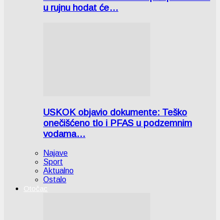
u rujnu hodat će…
USKOK objavio dokumente: Teško
onečišćeno tlo i PFAS u podzemnim
vodama…
Najave
Sport
Aktualno
Ostalo
Otočac