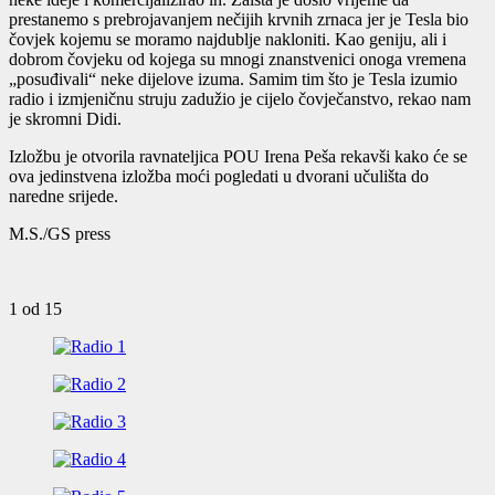
prestanemo s prebrojavanjem nečijih krvnih zrnaca jer je Tesla bio
čovjek kojemu se moramo najdublje nakloniti. Kao geniju, ali i
dobrom čovjeku od kojega su mnogi znanstvenici onoga vremena
„posuđivali“ neke dijelove izuma. Samim tim što je Tesla izumio
radio i izmjeničnu struju zadužio je cijelo čovječanstvo, rekao nam
je skromni Didi.
Izložbu je otvorila ravnateljica POU Irena Peša rekavši kako će se
ova jedinstvena izložba moći pogledati u dvorani učulišta do
naredne srijede.
M.S./GS press
1
od 15