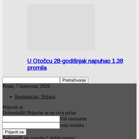
U Otočcu 28-godišnjak napuhao 1,38
promila
Petak, 7 kolovoza, 2026
Registracija / Prijava
Prijaviti se
Dobrodošli! Prijavite se na svoj račun
Vaš username
vaša lozinka
Zaboravili ste zaporku? dobiti pomoć