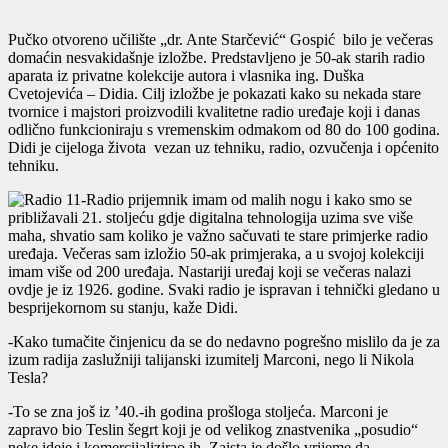
Pučko otvoreno učilište „dr. Ante Starčević“ Gospić bilo je večeras
domaćin nesvakidašnje izložbe. Predstavljeno je 50-ak starih radio
aparata iz privatne kolekcije autora i vlasnika ing. Duška
Cvetojevića – Didia. Cilj izložbe je pokazati kako su nekada stare
tvornice i majstori proizvodili kvalitetne radio uređaje koji i danas
odlično funkcioniraju s vremenskim odmakom od 80 do 100 godina.
Didi je cijeloga života vezan uz tehniku, radio, ozvučenja i općenito
tehniku.
-Radio prijemnik imam od malih nogu i kako smo se
približavali 21. stoljeću gdje digitalna tehnologija uzima sve više
maha, shvatio sam koliko je važno sačuvati te stare primjerke radio
uređaja. Večeras sam izložio 50-ak primjeraka, a u svojoj kolekciji
imam više od 200 uređaja. Nastariji uređaj koji se večeras nalazi
ovdje je iz 1926. godine. Svaki radio je ispravan i tehnički gledano u
besprijekornom su stanju, kaže Didi.
-Kako tumačite činjenicu da se do nedavno pogrešno mislilo da je za
izum radija zaslužniji talijanski izumitelj Marconi, nego li Nikola
Tesla?
-To se zna još iz ’40.-ih godina prošloga stoljeća. Marconi je
zapravo bio Teslin šegrt koji je od velikog znastvenika „posudio“
neke ideje i komercijalizirao ih. Zaista je došlo vrijeme da