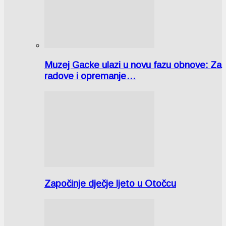
Muzej Gacke ulazi u novu fazu obnove: Za
radove i opremanje…
Započinje dječje ljeto u Otočcu