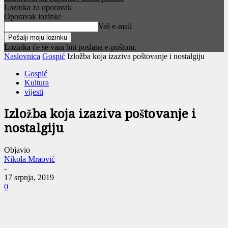
Lozinka za oporavak
Oporavak lozinke
Vaš e-mail
Lozinka će se vam biti poslana e-poštom.
Naslovnica
Gospić
Izložba koja izaziva poštovanje i nostalgiju
Gospić
Kultura
vijesti
Izložba koja izaziva poštovanje i
nostalgiju
Objavio
Nikola Mraović
-
17 srpnja, 2019
0