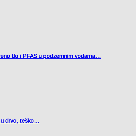
ćeno tlo i PFAS u podzemnim vodama…
o u drvo, teško…