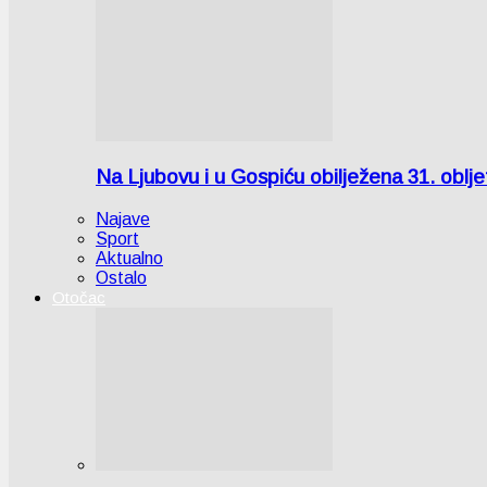
Na Ljubovu i u Gospiću obilježena 31. oblj
Najave
Sport
Aktualno
Ostalo
Otočac