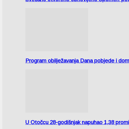
Program obilježavanja Dana pobjede i domov
U Otočcu 28-godišnjak napuhao 1,38 promi