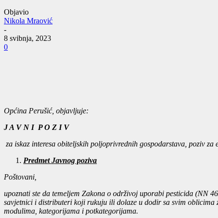
Objavio
Nikola Mraović
-
8 svibnja, 2023
0
Općina Perušić, objavljuje:
J A V N I P O Z I V
za iskaz interesa obiteljskih poljoprivrednih gospodarstava, poziv z
Predmet Javnog poziva
Poštovani,
upoznati ste da temeljem Zakona o održivoj uporabi pesticida (NN 46/
savjetnici i distributeri koji rukuju ili dolaze u dodir sa svim oblici
modulima, kategorijama i potkategorijama.