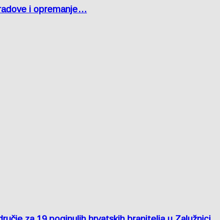
 radove i opremanje…
je za 19 poginulih hrvatskih branitelja u Zalužnici