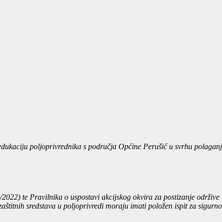
a edukaciju poljoprivrednika s područja Općine Perušić u svrhu polagan
2022) te Pravilnika o uspostavi akcijskog okvira za postizanje održive
ma zaštitnih sredstava u poljoprivredi moraju imati položen ispit za sig