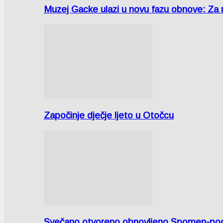
Muzej Gacke ulazi u novu fazu obnove: Za
Započinje dječje ljeto u Otočcu
Svečano otvoreno obnovljeno Spomen-područ