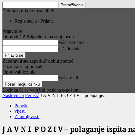
Četvrtak, 6 kolovoza, 2026
Registracija / Prijava
Prijaviti se
Dobrodošli! Prijavite se na svoj račun
Vaš username
vaša lozinka
Zaboravili ste zaporku? dobiti pomoć
Lozinka za oporavak
Oporavak lozinke
Vaš e-mail
Lozinka će se vam biti poslana e-poštom.
Naslovnica
Perušić
J A V N I P O Z I V – polaganje...
Perušić
vijesti
Zanimljivosti
J A V N I P O Z I V – polaganje ispita